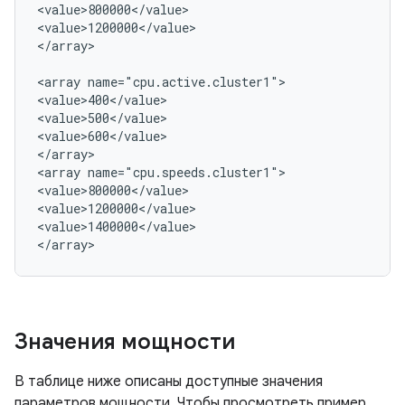
<value>800000</value>

<value>1200000</value>

</array>

<array name="cpu.active.cluster1">

<value>400</value>

<value>500</value>

<value>600</value>

</array>

<array name="cpu.speeds.cluster1">

<value>800000</value>

<value>1200000</value>

<value>1400000</value>

Значения мощности
В таблице ниже описаны доступные значения
параметров мощности. Чтобы просмотреть пример