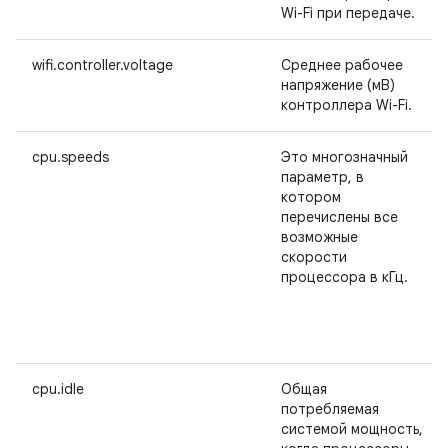
Wi-Fi при передаче.
wifi.controller.voltage
Среднее рабочее
напряжение (мВ)
контроллера Wi-Fi.
cpu.speeds
Это многозначный
параметр, в
котором
перечислены все
возможные
скорости
процессора в кГц.
cpu.idle
Общая
потребляемая
системой мощность,