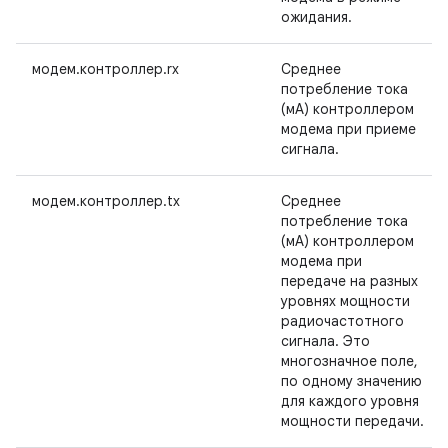
ожидания.
модем.контроллер.rx
Среднее
потребление тока
(мА) контроллером
модема при приеме
сигнала.
модем.контроллер.tx
Среднее
потребление тока
(мА) контроллером
модема при
передаче на разных
уровнях мощности
радиочастотного
сигнала. Это
многозначное поле,
по одному значению
для каждого уровня
мощности передачи.