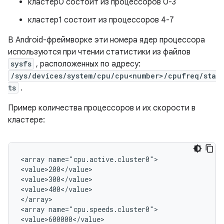
кластер0 состоит из процессоров 0-3
кластер1 состоит из процессоров 4-7
В Android-фреймворке эти номера ядер процессора
используются при чтении статистики из файлов
sysfs
, расположенных по адресу:
/sys/devices/system/cpu/cpu<number>/cpufreq/sta
ts
.
Пример количества процессоров и их скорости в
кластере:
<array name="cpu.active.cluster0">

<value>200</value>

<value>300</value>

<value>400</value>

</array>

<array name="cpu.speeds.cluster0">

<value>600000</value>
