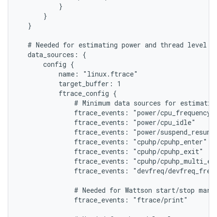
          }

      }

  }

  # Needed for estimating power and thread level po
  data_sources: {

      config {

          name: "linux.ftrace"

          target_buffer: 1

          ftrace_config {

              # Minimum data sources for estimating
              ftrace_events: "power/cpu_frequency"

              ftrace_events: "power/cpu_idle"

              ftrace_events: "power/suspend_resume"
              ftrace_events: "cpuhp/cpuhp_enter"

              ftrace_events: "cpuhp/cpuhp_exit"

              ftrace_events: "cpuhp/cpuhp_multi_ent
              ftrace_events: "devfreq/devfreq_frequ
              # Needed for Wattson start/stop marke
              ftrace_events: "ftrace/print"
