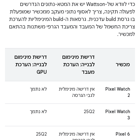
כדי לוודא של-Wattson יש את המטא-נתונים הנדרשים
לפעולה תקינה, צריך לאסוף נתוני מעקב ממכשיר שמופעלת
בו גרסת build עדכנית. גרסאות ה-build המינימליות להערכת
צריכת החשמל של המעבד והמעבד הגרפי משתנות בהתאם
למכשיר.
דרישת מינימום
דרישת מינימום
מכשיר
לבנייה: הערכת
לבנייה: הערכת
מעבד
GPU
Pixel Watch
אין דרישה מינימלית
לא נתמך
2
לגבי הגרסה
Pixel Watch
25Q2
לא נתמך
3
Pixel 6
אין דרישה מינימלית
25Q2