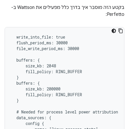
בקטע הזה מוסבר איך בדרך כלל מפעילים את Wattson ב-
Perfetto:
  write_into_file: true

  flush_period_ms: 30000

  file_write_period_ms: 30000

  buffers: {

      size_kb: 2048

      fill_policy: RING_BUFFER

  }

  buffers: {

      size_kb: 200000

      fill_policy: RING_BUFFER

  }

  # Needed for process level power attribution

  data_sources: {

      config {
