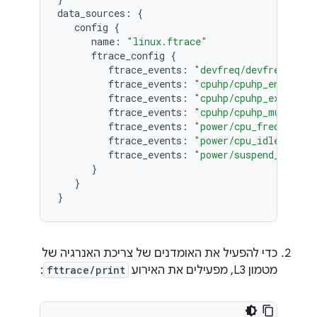
data_sources:
{
config
{
name:
"linux.ftrace"
ftrace_config
{
ftrace_events:
"devfreq/devfreq_freq
ftrace_events:
"cpuhp/cpuhp_enter"
ftrace_events:
"cpuhp/cpuhp_exit"
ftrace_events:
"cpuhp/cpuhp_multi_en
ftrace_events:
"power/cpu_frequency"
ftrace_events:
"power/cpu_idle"
ftrace_events:
"power/suspend_resume
}
}
}
כדי להפעיל את האומדנים של צריכת האנרגיה של
מטמון L3, מפעילים את האירוע
fttrace/print
: