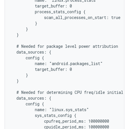
          name: "linux.process_stats"

          target_buffer: 0

          process_stats_config {

              scan_all_processes_on_start: true

          }

      }

  }

  # Needed for package level power attribution

  data_sources: {

      config {

          name: "android.packages_list"

          target_buffer: 0

      }

  }

  # Needed for determining CPU freq/idle initial st
  data_sources: {

      config {

          name: "linux.sys_stats"

          sys_stats_config {

              cpufreq_period_ms: 100000000

              cpuidle_period_ms: 100000000
