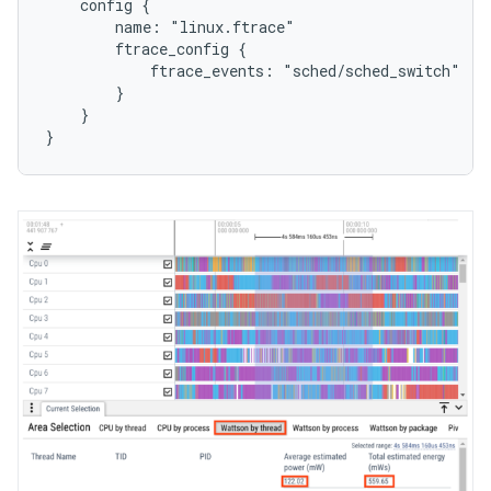
    config {

        name: "linux.ftrace"

        ftrace_config {

            ftrace_events: "sched/sched_switch"

        }

    }
