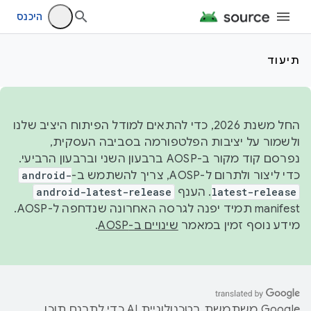
היכנס
תיעוד
החל משנת 2026, כדי להתאים למודל הפיתוח היציב שלנו
ולשמור על יציבות הפלטפורמה בסביבה העסקית,
נפרסם קוד מקור ב-AOSP ברבעון השני וברבעון הרביעי.
כדי ליצור ולתרום ל-AOSP, צריך להשתמש ב-
android-
latest-release
. הענף
android-latest-release
manifest תמיד יפנה לגרסה האחרונה שנדחפה ל-AOSP.
מידע נוסף זמין במאמר
שינויים ב-AOSP
.
‫Google משתמשת בטכנולוגיית AI כדי לתרגם תוכן