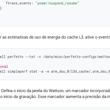
ftrace_events:
"power/suspend_resume"
}
r as estimativas de uso de energia do cache L3, ative o even
ell
perfetto
--txt
-c
/data/misc/perfetto-configs/wattso
ional
ell
simpleperf
stat
-a
-e
arm_dsu_0/l3d_cache/,arm_dsu_
) Defina o início da janela do Wattson, um marcador incorpora
a o início da gravação. Esse marcador aumenta a precisão da 