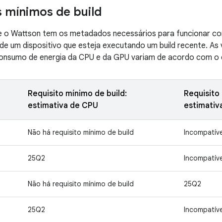
s mínimos de build
se o Wattson tem os metadados necessários para funcionar c
e um dispositivo que esteja executando um build recente. As 
consumo de energia da CPU e da GPU variam de acordo com o d
Requisito mínimo de build:
Requisito 
estimativa de CPU
estimativ
Não há requisito mínimo de build
Incompatíve
25Q2
Incompatíve
Não há requisito mínimo de build
25Q2
25Q2
Incompatíve