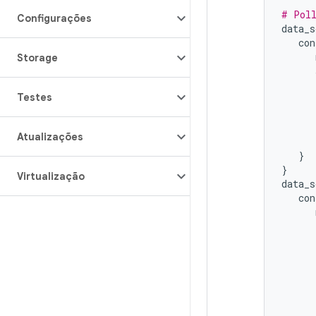
# Poll
Configurações
data_s
con
Storage
Testes
Atualizações
}
}
Virtualização
data_s
con