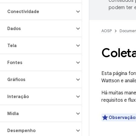
conteúdos p
podem ter e
Conectividade
Dados
AOSP
Documen
Tela
Coleta
Fontes
Esta página for
Gráficos
Wattson e anali
Há muitas mane
Interação
requisitos e fl
Mídia
Observação
Desempenho