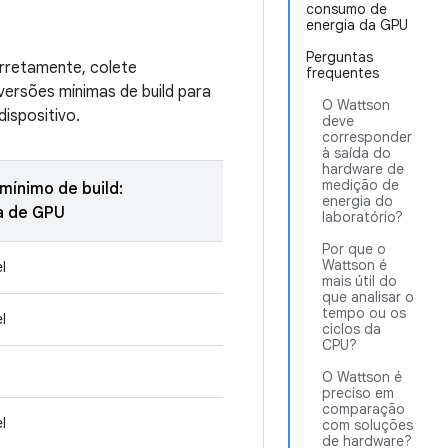
consumo de
energia da GPU
Perguntas
orretamente, colete
frequentes
versões mínimas de build para
O Wattson
ispositivo.
deve
corresponder
à saída do
hardware de
medição de
mínimo de build:
energia do
a de GPU
laboratório?
Por que o
Wattson é
l
mais útil do
que analisar o
tempo ou os
l
ciclos da
CPU?
O Wattson é
preciso em
comparação
l
com soluções
de hardware?