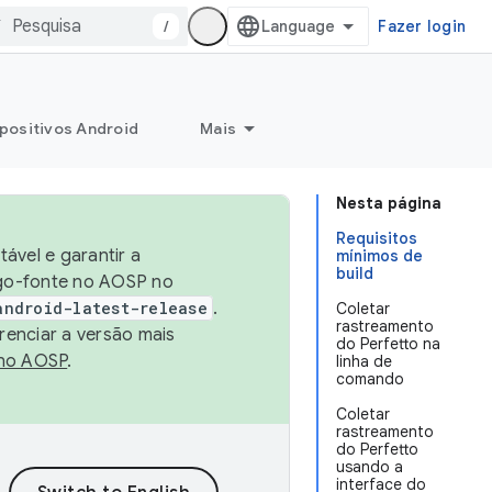
/
Fazer login
positivos Android
Mais
Nesta página
Requisitos
ável e garantir a
mínimos de
build
igo-fonte no AOSP no
android-latest-release
.
Coletar
rastreamento
renciar a versão mais
do Perfetto na
no AOSP
.
linha de
comando
Coletar
rastreamento
do Perfetto
usando a
interface do