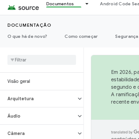
Documentos
Android Code Se
DOCUMENTAÇÃO
O que há de novo?
Como começar
Segurança
Em 2026, pa
estabilidad
Visão geral
segundo e q
A ramificaç
Arquitetura
recente env
Áudio
Câmera