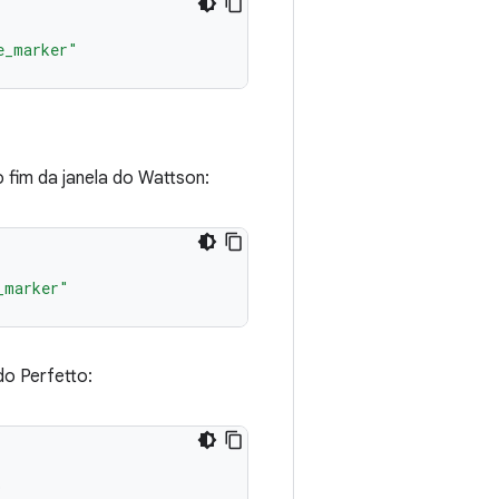
e_marker"
o fim da janela do Wattson:
_marker"
do Perfetto: