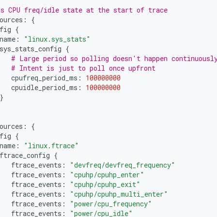
s CPU freq/idle state at the start of trace
ources:
{
fig
{
name:
"linux.sys_stats"
sys_stats_config
{
# Large period so polling doesn't happen continuousl
# Intent is just to poll once upfront
cpufreq_period_ms:
100000000
cpuidle_period_ms:
100000000
}
ources:
{
fig
{
name:
"linux.ftrace"
ftrace_config
{
ftrace_events:
"devfreq/devfreq_frequency"
ftrace_events:
"cpuhp/cpuhp_enter"
ftrace_events:
"cpuhp/cpuhp_exit"
ftrace_events:
"cpuhp/cpuhp_multi_enter"
ftrace_events:
"power/cpu_frequency"
ftrace_events:
"power/cpu_idle"