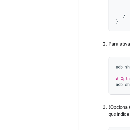
}
}
Para ativa
adb
sh
# Opt
adb
sh
(Opcional
que indic