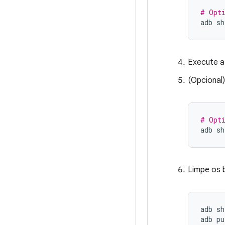
# Opt
adb
sh
Execute a
(Opcional
# Opt
adb
sh
Limpe os 
adb
sh
adb
pu