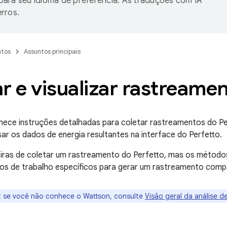
ara seu idioma de preferência. As traduções com IA
rros.
tos
Assuntos principais
r e visualizar rastreame
nece instruções detalhadas para coletar rastreamentos do Pe
sar os dados de energia resultantes na interface do Perfetto.
iras de coletar um rastreamento do Perfetto, mas os métodos
uxos de trabalho específicos para gerar um rastreamento comp
:
se você não conhece o Wattson, consulte
Visão geral da análise d