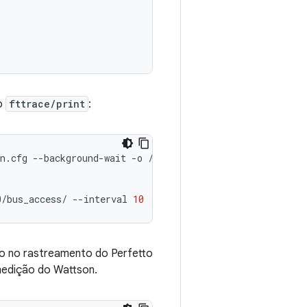
to
fttrace/print
:
n.cfg
--background-wait
-o
/data/misc/perfetto-traces/tr
0/bus_access/
--interval
10
do no rastreamento do Perfetto
medição do Wattson.