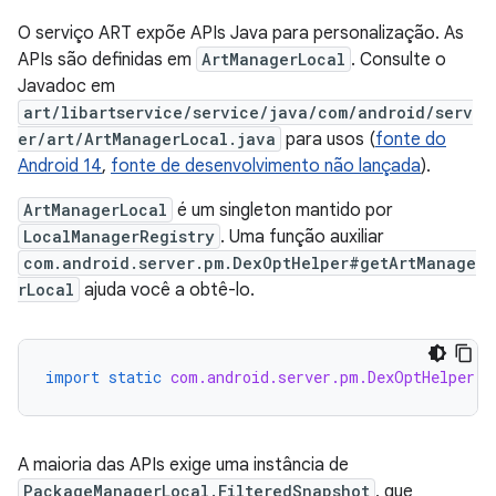
O serviço ART expõe APIs Java para personalização. As
APIs são definidas em
ArtManagerLocal
. Consulte o
Javadoc em
art/libartservice/service/java/com/android/serv
er/art/ArtManagerLocal.java
para usos (
fonte do
Android 14
,
fonte de desenvolvimento não lançada
).
ArtManagerLocal
é um singleton mantido por
LocalManagerRegistry
. Uma função auxiliar
com.android.server.pm.DexOptHelper#getArtManage
rLocal
ajuda você a obtê-lo.
import static
com.android.server.pm.DexOptHelper.g
A maioria das APIs exige uma instância de
PackageManagerLocal.FilteredSnapshot
, que