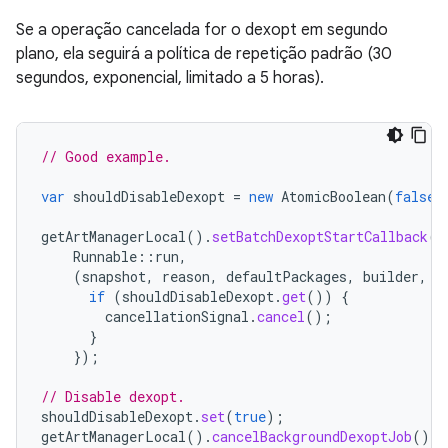
Se a operação cancelada for o dexopt em segundo
plano, ela seguirá a política de repetição padrão (30
segundos, exponencial, limitado a 5 horas).
// Good example.
var
shouldDisableDexopt
=
new
AtomicBoolean
(
false
)
getArtManagerLocal
().
setBatchDexoptStartCallback
(
Runnable
::
run
,
(
snapshot
,
reason
,
defaultPackages
,
builder
,
c
if
(
shouldDisableDexopt
.
get
())
{
cancellationSignal
.
cancel
();
}
});
// Disable dexopt.
shouldDisableDexopt
.
set
(
true
);
getArtManagerLocal
().
cancelBackgroundDexoptJob
();