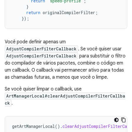
return
"speed-profile"
;
}
return
originalCompilerFilter
;
});
Você pode definir apenas um
AdjustCompilerFilterCallback
. Se você quiser usar
AdjustCompilerFilterCallback
para substituir o filtro
do compilador de vários pacotes, combine o código em
um callback. O callback vai permanecer ativo para todas
as chamadas futuras, a menos que você o limpe.
Se você quiser limpar o callback, use
ArtManagerLocal#clearAdjustCompilerFilterCallba
ck
.
getArtManagerLocal
().
clearAdjustCompilerFilterCall