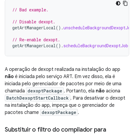
// Bad example.
// Disable dexopt.
getArtManagerLocal
().
unscheduleBackgroundDexoptJob
// Re-enable dexopt.
getArtManagerLocal
().
scheduleBackgroundDexoptJob
()
A operação de dexopt realizada na instalação do app
não
é iniciada pelo serviço ART. Em vez disso, ela é
iniciada pelo gerenciador de pacotes por meio de uma
chamada
dexoptPackage
. Portanto, ela
não
aciona
BatchDexoptStartCallback
. Para desativar o dexopt
na instalação do app, impeça que o gerenciador de
pacotes chame
dexoptPackage
.
Substituir o filtro do compilador para