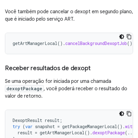
Você também pode cancelar o dexopt em segundo plano,
que é iniciado pelo serviço ART.
getArtManagerLocal
().
cancelBackgroundDexoptJob
();
Receber resultados de dexopt
Se uma operação for iniciada por uma chamada
dexoptPackage
, você poderá receber o resultado do
valor de retorno.
DexoptResult
result
;
try
(
var
snapshot
=
getPackageManagerLocal
().
withF
result
=
getArtManagerLocal
().
dexoptPackage
(...)