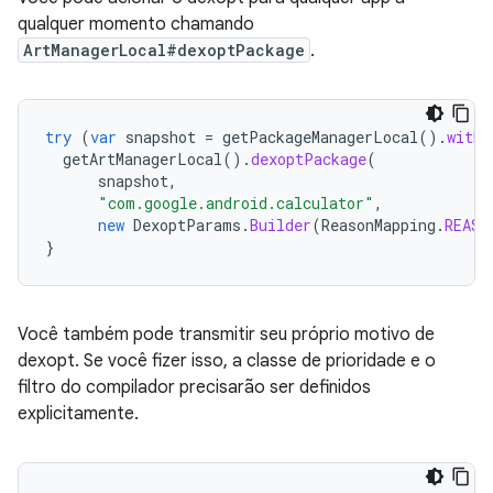
qualquer momento chamando
ArtManagerLocal#dexoptPackage
.
try
(
var
snapshot
=
getPackageManagerLocal
().
withF
getArtManagerLocal
().
dexoptPackage
(
snapshot
,
"com.google.android.calculator"
,
new
DexoptParams
.
Builder
(
ReasonMapping
.
REASO
}
Você também pode transmitir seu próprio motivo de
dexopt. Se você fizer isso, a classe de prioridade e o
filtro do compilador precisarão ser definidos
explicitamente.