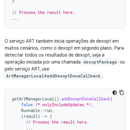
}
// Process the result here.
...
O serviço ART também inicia operações de dexopt em
muitos cenários, como o dexopt em segundo plano. Para
detectar todos os resultados de dexopt, seja a
operação iniciada por uma chamada
dexoptPackage
ou
pelo serviço ART, use
ArtManagerLocal#addDexoptDoneCallback
.
getArtManagerLocal
().
addDexoptDoneCallback
(
false
/* onlyIncludeUpdates */
,
Runnable
::
run
,
(
result
)
-
>
{
// Process the result here.
...