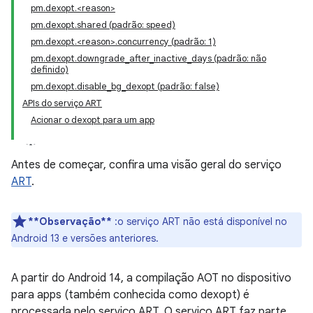
pm.dexopt.<reason>
pm.dexopt.shared (padrão: speed)
pm.dexopt.<reason>.concurrency (padrão: 1)
pm.dexopt.downgrade_after_inactive_days (padrão: não
definido)
pm.dexopt.disable_bg_dexopt (padrão: false)
APIs do serviço ART
Acionar o dexopt para um app
Antes de começar, confira uma visão geral do serviço
ART
.
**Observação**
:o serviço ART não está disponível no
Android 13 e versões anteriores.
A partir do Android 14, a compilação AOT no dispositivo
para apps (também conhecida como dexopt) é
processada pelo serviço ART. O serviço ART faz parte