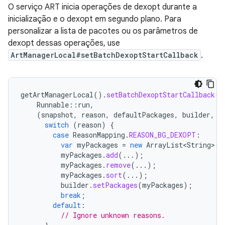
O serviço ART inicia operações de dexopt durante a
inicialização e o dexopt em segundo plano. Para
personalizar a lista de pacotes ou os parâmetros de
dexopt dessas operações, use
ArtManagerLocal#setBatchDexoptStartCallback
.
getArtManagerLocal
().
setBatchDexoptStartCallback
(
Runnable
::
run
,
(
snapshot
,
reason
,
defaultPackages
,
builder
,
c
switch
(
reason
)
{
case
ReasonMapping
.
REASON_BG_DEXOPT
:
var
myPackages
=
new
ArrayList<String>
(
d
myPackages
.
add
(...);
myPackages
.
remove
(...);
myPackages
.
sort
(...);
builder
.
setPackages
(
myPackages
);
break
;
default
:
// Ignore unknown reasons.