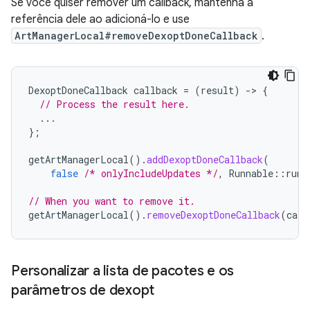
Se você quiser remover um callback, mantenha a
referência dele ao adicioná-lo e use
ArtManagerLocal#removeDexoptDoneCallback
.
DexoptDoneCallback
callback
=
(
result
)
-
>
{
// Process the result here.
...
};
getArtManagerLocal
().
addDexoptDoneCallback
(
false
/* onlyIncludeUpdates */
,
Runnable
::
run
,
// When you want to remove it.
getArtManagerLocal
().
removeDexoptDoneCallback
(
call
Personalizar a lista de pacotes e os
parâmetros de dexopt