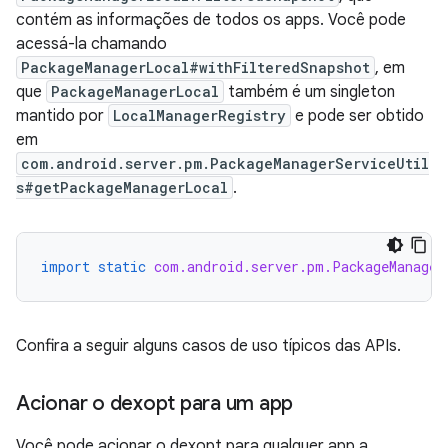
contém as informações de todos os apps. Você pode
acessá-la chamando
PackageManagerLocal#withFilteredSnapshot
, em
que
PackageManagerLocal
também é um singleton
mantido por
LocalManagerRegistry
e pode ser obtido
em
com.android.server.pm.PackageManagerServiceUtil
s#getPackageManagerLocal
.
import static
com.android.server.pm.PackageManager
Confira a seguir alguns casos de uso típicos das APIs.
Acionar o dexopt para um app
Você pode acionar o dexopt para qualquer app a