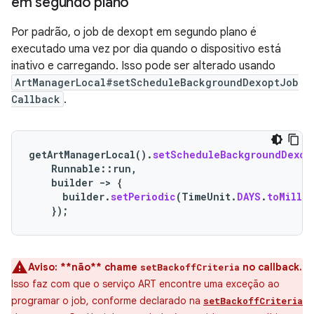
em segundo plano
Por padrão, o job de dexopt em segundo plano é
executado uma vez por dia quando o dispositivo está
inativo e carregando. Isso pode ser alterado usando
ArtManagerLocal#setScheduleBackgroundDexoptJob
Callback
.
getArtManagerLocal
().
setScheduleBackgroundDexop
Runnable
::
run
,
builder
-
>
{
builder
.
setPeriodic
(
TimeUnit
.
DAYS
.
toMillis
});
Aviso:
**não** chame
no callback.
setBackoffCriteria
Isso faz com que o serviço ART encontre uma exceção ao
programar o job, conforme declarado na
setBackoffCriteria