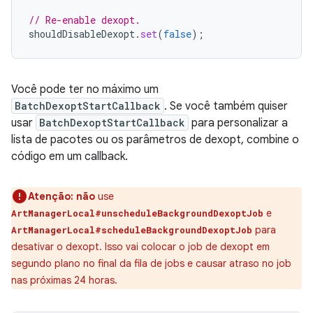
// Re-enable dexopt.
shouldDisableDexopt
.
set
(
false
);
Você pode ter no máximo um
BatchDexoptStartCallback
. Se você também quiser
usar
BatchDexoptStartCallback
para personalizar a
lista de pacotes ou os parâmetros de dexopt, combine o
código em um callback.
Atenção:
não
use
e
ArtManagerLocal#unscheduleBackgroundDexoptJob
para
ArtManagerLocal#scheduleBackgroundDexoptJob
desativar o dexopt. Isso vai colocar o job de dexopt em
segundo plano no final da fila de jobs e causar atraso no job
nas próximas 24 horas.