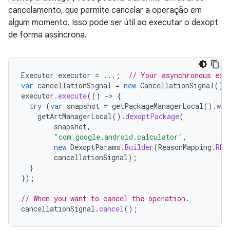
cancelamento, que permite cancelar a operação em
algum momento. Isso pode ser útil ao executar o dexopt
de forma assíncrona.
Executor
executor
=
...;
// Your asynchronous exe
var
cancellationSignal
=
new
CancellationSignal
();
executor
.
execute
(()
-
>
{
try
(
var
snapshot
=
getPackageManagerLocal
().
wit
getArtManagerLocal
().
dexoptPackage
(
snapshot
,
"com.google.android.calculator"
,
new
DexoptParams
.
Builder
(
ReasonMapping
.
REA
cancellationSignal
);
}
});
// When you want to cancel the operation.
cancellationSignal
.
cancel
();