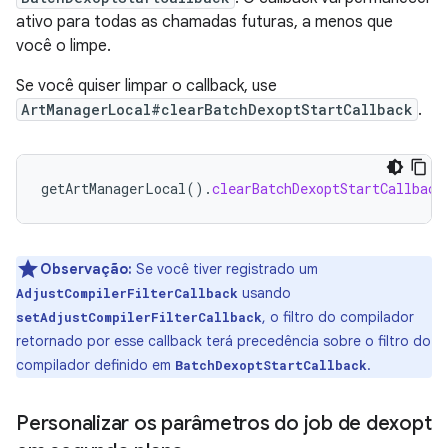
ativo para todas as chamadas futuras, a menos que
você o limpe.
Se você quiser limpar o callback, use
ArtManagerLocal#clearBatchDexoptStartCallback
.
getArtManagerLocal
().
clearBatchDexoptStartCallback
Observação:
Se você tiver registrado um
usando
AdjustCompilerFilterCallback
, o filtro do compilador
setAdjustCompilerFilterCallback
retornado por esse callback terá precedência sobre o filtro do
compilador definido em
.
BatchDexoptStartCallback
Personalizar os parâmetros do job de dexopt