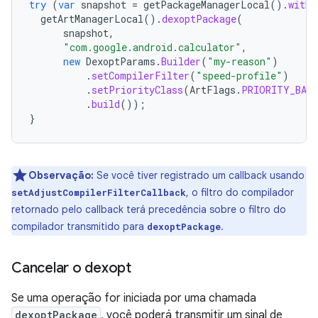
try
(
var
snapshot
=
getPackageManagerLocal
().
withF
getArtManagerLocal
().
dexoptPackage
(
snapshot
,
"com.google.android.calculator"
,
new
DexoptParams
.
Builder
(
"my-reason"
)
.
setCompilerFilter
(
"speed-profile"
)
.
setPriorityClass
(
ArtFlags
.
PRIORITY_BAC
.
build
());
}
Observação:
Se você tiver registrado um callback usando
, o filtro do compilador
setAdjustCompilerFilterCallback
retornado pelo callback terá precedência sobre o filtro do
compilador transmitido para
.
dexoptPackage
Cancelar o dexopt
Se uma operação for iniciada por uma chamada
dexoptPackage
, você poderá transmitir um sinal de