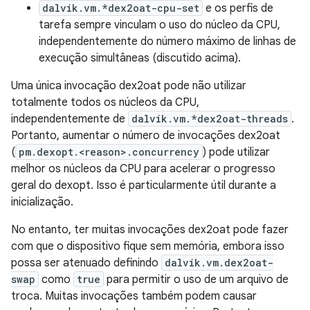
dalvik.vm.*dex2oat-cpu-set
e os perfis de
tarefa sempre vinculam o uso do núcleo da CPU,
independentemente do número máximo de linhas de
execução simultâneas (discutido acima).
Uma única invocação dex2oat pode não utilizar
totalmente todos os núcleos da CPU,
independentemente de
dalvik.vm.*dex2oat-threads
.
Portanto, aumentar o número de invocações dex2oat
(
pm.dexopt.<reason>.concurrency
) pode utilizar
melhor os núcleos da CPU para acelerar o progresso
geral do dexopt. Isso é particularmente útil durante a
inicialização.
No entanto, ter muitas invocações dex2oat pode fazer
com que o dispositivo fique sem memória, embora isso
possa ser atenuado definindo
dalvik.vm.dex2oat-
swap
como
true
para permitir o uso de um arquivo de
troca. Muitas invocações também podem causar