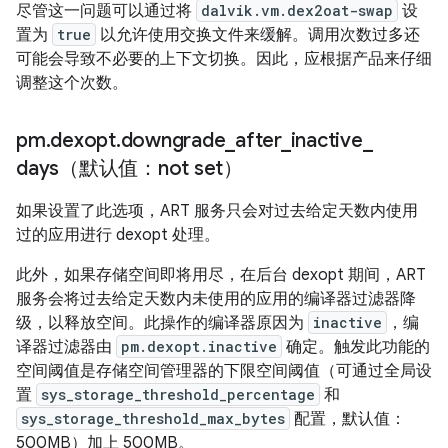
尽管这一问题可以通过将
dalvik.vm.dex2oat-swap
设
置为
true
以允许使用交换文件来缓解。调用次数过多还
可能会导致不必要的上下文切换。因此，应根据产品来仔细
调整这个次数。
pm
.
dexopt
.
downgrade
_
after
_
inactive
_
days（默认值：not set）
如果设置了此选项，ART 服务只会对过去给定天数内使用
过的应用进行 dexopt 处理。
此外，如果存储空间即将用尽，在后台 dexopt 期间，ART
服务会将过去给定天数内未使用的应用的编译器过滤器降
级，以释放空间。此操作的编译器原因为
inactive
，编
译器过滤器由
pm.dexopt.inactive
确定。触发此功能的
空间阈值是存储空间管理器的下限空间阈值（可通过全局设
置
sys_storage_threshold_percentage
和
sys_storage_threshold_max_bytes
配置，默认值：
500MB）加上 500MB。