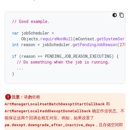
// Good example.
var
jobScheduler
=
Objects
.
requireNonNull
(
mContext
.
getSystemServi
int
reason
=
jobScheduler
.
getPendingJobReason
(
2787
if
(
reason
==
PENDING_JOB_REASON_EXECUTING
)
{
// Do something when the job is running.
...
}
注意：
请
勿
依赖
和
ArtManagerLocal#setBatchDexoptStartCallback
确定作业状态。不
ArtManagerLocal#addDexoptDoneCallback
能保证这两个回调会相互对应。例如，如果设置了
，且存储空间即
pm.dexopt.downgrade_after_inactive_days