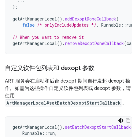
...
};
getArtManagerLocal
().
addDexoptDoneCallback
(
false
/* onlyIncludeUpdates */
,
Runnable
::
run
,
// When you want to remove it.
getArtManagerLocal
().
removeDexoptDoneCallback
(
call
自定义软件包列表和 dexopt 参数
ART 服务会在启动和后台 dexopt 期间自行发起 dexopt 操
作。如需为这些操作自定义软件包列表或 dexopt 参数，请
使用
ArtManagerLocal#setBatchDexoptStartCallback
。
getArtManagerLocal
().
setBatchDexoptStartCallback
(
Runnable
::
run
,