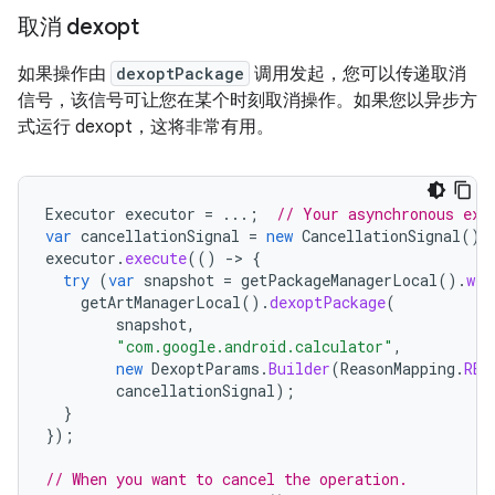
取消 dexopt
如果操作由
dexoptPackage
调用发起，您可以传递取消
信号，该信号可让您在某个时刻取消操作。如果您以异步方
式运行 dexopt，这将非常有用。
Executor
executor
=
...;
// Your asynchronous exe
var
cancellationSignal
=
new
CancellationSignal
();
executor
.
execute
(()
-
>
{
try
(
var
snapshot
=
getPackageManagerLocal
().
wit
getArtManagerLocal
().
dexoptPackage
(
snapshot
,
"com.google.android.calculator"
,
new
DexoptParams
.
Builder
(
ReasonMapping
.
REA
cancellationSignal
);
}
});
// When you want to cancel the operation.