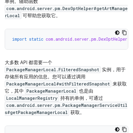
单例。辅助函数
com.android.server.pm.DexOptHelper#getArtManage
rLocal
可帮助您获取它。
import static
com.android.server.pm.DexOptHelper.g
大多数 API 都需要一个
PackageManagerLocal.FilteredSnapshot
实例，用于
存储所有应用的信息。您可以通过调用
PackageManagerLocal#withFilteredSnapshot
来获取
它，其中
PackageManagerLocal
也是由
LocalManagerRegistry
持有的单例，可通过
com.android.server.pm.PackageManagerServiceUtil
s#getPackageManagerLocal
获取。