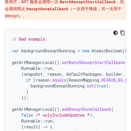
将用尽，ART 服务会调用一次
，但
BatchDexoptStartCallback
会调用两次
（一次用于降级，另一次用于
DexoptDoneCallback
dexopt）。
// Bad example.
var
backgroundDexoptRunning
=
new
AtomicBoolean
(
fa
getArtManagerLocal
().
setBatchDexoptStartCallback
(
Runnable
::
run
,
(
snapshot
,
reason
,
defaultPackages
,
builder
,
c
if
(
reason
.
equals
(
ReasonMapping
.
REASON_BG_DE
backgroundDexoptRunning
.
set
(
true
);
}
});
getArtManagerLocal
().
addDexoptDoneCallback
(
false
/* onlyIncludeUpdates */
,
Runnable
::
run
,
(
result
)
-
>
{