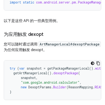
import static
com.android.server.pm.PackageManager
以下是这些 API 的一些典型用例。
为应用触发 dexopt
您可以随时通过调用
ArtManagerLocal#dexoptPackage
为任何应用触发 dexopt。
try
(
var
snapshot
=
getPackageManagerLocal
().
withF
getArtManagerLocal
().
dexoptPackage
(
snapshot
,
"com.google.android.calculator"
,
new
DexoptParams
.
Builder
(
ReasonMapping
.
REASO
}