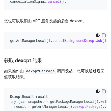
cancellationSignal
.
cancel
();
您也可以取消由 ART 服务发起的后台 dexopt。
getArtManagerLocal
().
cancelBackgroundDexoptJob
();
获取 dexopt 结果
如果操作由
dexoptPackage
调用发起，您可以通过返回
值获取结果。
DexoptResult
result
;
try
(
var
snapshot
=
getPackageManagerLocal
().
withF
result
=
getArtManagerLocal
().
dexoptPackage
(...)