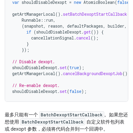
var
shouldDisableDexopt
=
new
AtomicBoolean
(
false
)
getArtManagerLocal
().
setBatchDexoptStartCallback
(
Runnable
::
run
,
(
snapshot
,
reason
,
defaultPackages
,
builder
,
c
if
(
shouldDisableDexopt
.
get
())
{
cancellationSignal
.
cancel
();
}
});
// Disable dexopt.
shouldDisableDexopt
.
set
(
true
);
getArtManagerLocal
().
cancelBackgroundDexoptJob
();
// Re-enable dexopt.
shouldDisableDexopt
.
set
(
false
);
最多只能有一个
BatchDexoptStartCallback
。如果您还
想使用
BatchDexoptStartCallback
自定义软件包列表
或 dexopt 参数，必须将代码合并到一个回调中。