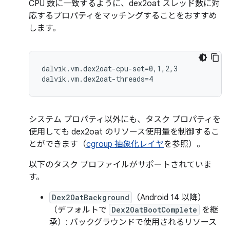
CPU 数に一致するように、dex2oat スレッド数に対
応するプロパティをマッチングすることをおすすめ
します。
dalvik.vm.dex2oat-cpu-set=0,1,2,3

システム プロパティ以外にも、タスク プロパティを
使用しても dex2oat のリソース使用量を制御するこ
とができます（
cgroup 抽象化レイヤ
を参照）。
以下のタスク プロファイルがサポートされていま
す。
Dex2OatBackground
（Android 14 以降）
（デフォルトで
Dex2OatBootComplete
を継
承）: バックグラウンドで使用されるリソース