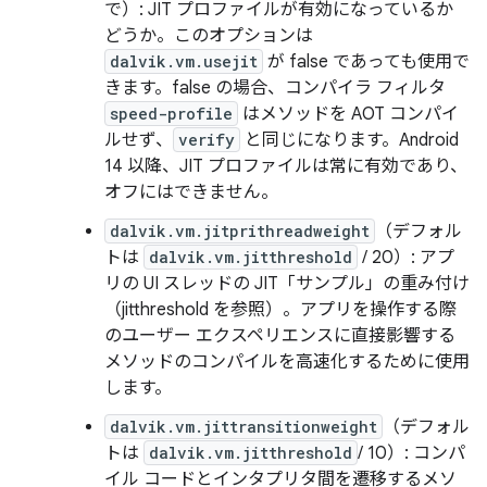
で）: JIT プロファイルが有効になっているか
どうか。このオプションは
dalvik.vm.usejit
が false であっても使用で
きます。false の場合、コンパイラ フィルタ
speed-profile
はメソッドを AOT コンパイ
ルせず、
verify
と同じになります。Android
14 以降、JIT プロファイルは常に有効であり、
オフにはできません。
dalvik.vm.jitprithreadweight
（デフォル
トは
dalvik.vm.jitthreshold
/ 20）: アプ
リの UI スレッドの JIT「サンプル」の重み付け
（jitthreshold を参照）。アプリを操作する際
のユーザー エクスペリエンスに直接影響する
メソッドのコンパイルを高速化するために使用
します。
dalvik.vm.jittransitionweight
（デフォル
トは
dalvik.vm.jitthreshold
/ 10）: コンパ
イル コードとインタプリタ間を遷移するメソ