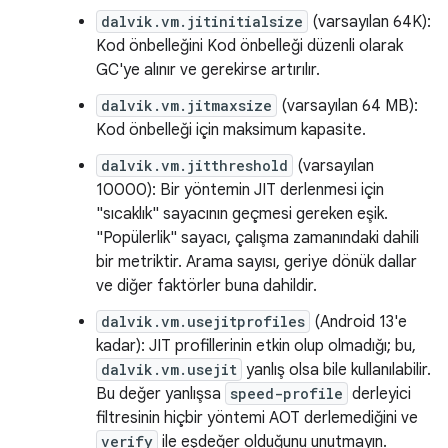
dalvik.vm.jitinitialsize
(varsayılan 64K):
Kod önbelleğini Kod önbelleği düzenli olarak
GC'ye alınır ve gerekirse artırılır.
dalvik.vm.jitmaxsize
(varsayılan 64 MB):
Kod önbelleği için maksimum kapasite.
dalvik.vm.jitthreshold
(varsayılan
10000): Bir yöntemin JIT derlenmesi için
"sıcaklık" sayacının geçmesi gereken eşik.
"Popülerlik" sayacı, çalışma zamanındaki dahili
bir metriktir. Arama sayısı, geriye dönük dallar
ve diğer faktörler buna dahildir.
dalvik.vm.usejitprofiles
(Android 13'e
kadar): JIT profillerinin etkin olup olmadığı; bu,
dalvik.vm.usejit
yanlış olsa bile kullanılabilir.
Bu değer yanlışsa
speed-profile
derleyici
filtresinin hiçbir yöntemi AOT derlemediğini ve
verify
ile eşdeğer olduğunu unutmayın.