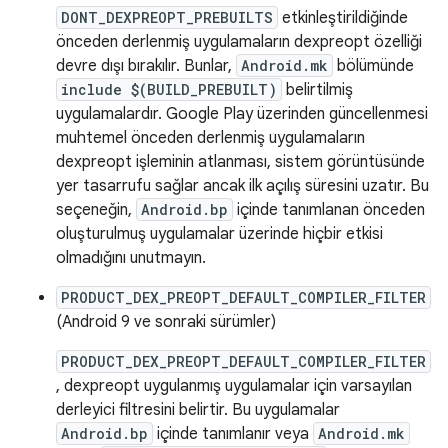
DONT_DEXPREOPT_PREBUILTS
etkinleştirildiğinde
önceden derlenmiş uygulamaların dexpreopt özelliği
devre dışı bırakılır. Bunlar,
Android.mk
bölümünde
include $(BUILD_PREBUILT)
belirtilmiş
uygulamalardır. Google Play üzerinden güncellenmesi
muhtemel önceden derlenmiş uygulamaların
dexpreopt işleminin atlanması, sistem görüntüsünde
yer tasarrufu sağlar ancak ilk açılış süresini uzatır. Bu
seçeneğin,
Android.bp
içinde tanımlanan önceden
oluşturulmuş uygulamalar üzerinde hiçbir etkisi
olmadığını unutmayın.
PRODUCT_DEX_PREOPT_DEFAULT_COMPILER_FILTER
(Android 9 ve sonraki sürümler)
PRODUCT_DEX_PREOPT_DEFAULT_COMPILER_FILTER
, dexpreopt uygulanmış uygulamalar için varsayılan
derleyici filtresini belirtir. Bu uygulamalar
Android.bp
içinde tanımlanır veya
Android.mk