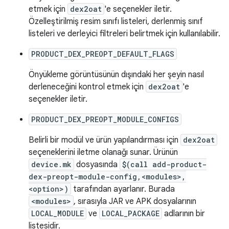
etmek için
dex2oat
'e seçenekler iletir.
Özelleştirilmiş resim sınıfı listeleri, derlenmiş sınıf
listeleri ve derleyici filtreleri belirtmek için kullanılabilir.
PRODUCT_DEX_PREOPT_DEFAULT_FLAGS
Önyükleme görüntüsünün dışındaki her şeyin nasıl
derleneceğini kontrol etmek için
dex2oat
'e
seçenekler iletir.
PRODUCT_DEX_PREOPT_MODULE_CONFIGS
Belirli bir modül ve ürün yapılandırması için
dex2oat
seçeneklerini iletme olanağı sunar. Ürünün
device.mk
dosyasında
$(call add-product-
dex-preopt-module-config,<modules>,
<option>)
tarafından ayarlanır. Burada
<modules>
, sırasıyla JAR ve APK dosyalarının
LOCAL_MODULE
ve
LOCAL_PACKAGE
adlarının bir
listesidir.