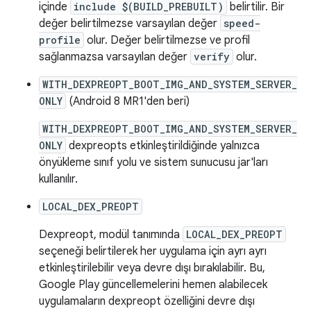
içinde
include $(BUILD_PREBUILT)
belirtilir. Bir
değer belirtilmezse varsayılan değer
speed-
profile
olur. Değer belirtilmezse ve profil
sağlanmazsa varsayılan değer
verify
olur.
WITH_DEXPREOPT_BOOT_IMG_AND_SYSTEM_SERVER_
ONLY
(Android 8 MR1'den beri)
WITH_DEXPREOPT_BOOT_IMG_AND_SYSTEM_SERVER_
ONLY
dexpreopts etkinleştirildiğinde yalnızca
önyükleme sınıf yolu ve sistem sunucusu jar'ları
kullanılır.
LOCAL_DEX_PREOPT
Dexpreopt, modül tanımında
LOCAL_DEX_PREOPT
seçeneği belirtilerek her uygulama için ayrı ayrı
etkinleştirilebilir veya devre dışı bırakılabilir. Bu,
Google Play güncellemelerini hemen alabilecek
uygulamaların dexpreopt özelliğini devre dışı