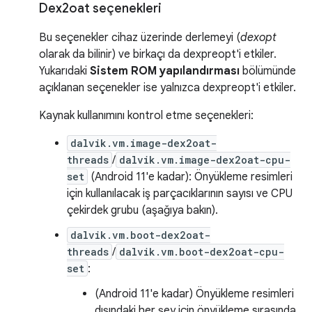
Dex2oat seçenekleri
Bu seçenekler cihaz üzerinde derlemeyi (
dexopt
olarak da bilinir) ve birkaçı da dexpreopt'i etkiler.
Yukarıdaki
Sistem ROM yapılandırması
bölümünde
açıklanan seçenekler ise yalnızca dexpreopt'i etkiler.
Kaynak kullanımını kontrol etme seçenekleri:
dalvik.vm.image-dex2oat-
threads
/
dalvik.vm.image-dex2oat-cpu-
set
(Android 11'e kadar): Önyükleme resimleri
için kullanılacak iş parçacıklarının sayısı ve CPU
çekirdek grubu (aşağıya bakın).
dalvik.vm.boot-dex2oat-
threads
/
dalvik.vm.boot-dex2oat-cpu-
set
:
(Android 11'e kadar) Önyükleme resimleri
dışındaki her şey için önyükleme sırasında