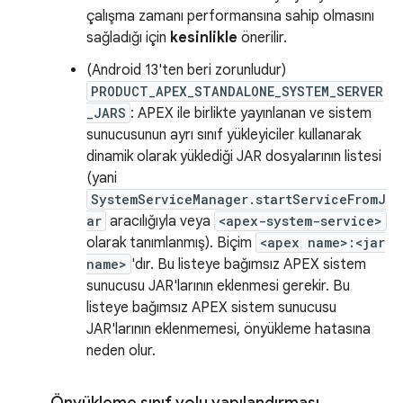
çalışma zamanı performansına sahip olmasını
sağladığı için
kesinlikle
önerilir.
(Android 13'ten beri zorunludur)
PRODUCT_APEX_STANDALONE_SYSTEM_SERVER
_JARS
: APEX ile birlikte yayınlanan ve sistem
sunucusunun ayrı sınıf yükleyiciler kullanarak
dinamik olarak yüklediği JAR dosyalarının listesi
(yani
SystemServiceManager.startServiceFromJ
ar
aracılığıyla veya
<apex-system-service>
olarak tanımlanmış). Biçim
<apex name>:<jar
name>
'dır. Bu listeye bağımsız APEX sistem
sunucusu JAR'larının eklenmesi gerekir. Bu
listeye bağımsız APEX sistem sunucusu
JAR'larının eklenmemesi, önyükleme hatasına
neden olur.