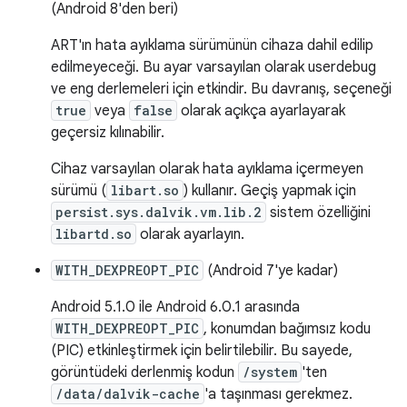
(Android 8'den beri)
ART'ın hata ayıklama sürümünün cihaza dahil edilip
edilmeyeceği. Bu ayar varsayılan olarak userdebug
ve eng derlemeleri için etkindir. Bu davranış, seçeneği
true
veya
false
olarak açıkça ayarlayarak
geçersiz kılınabilir.
Cihaz varsayılan olarak hata ayıklama içermeyen
sürümü (
libart.so
) kullanır. Geçiş yapmak için
persist.sys.dalvik.vm.lib.2
sistem özelliğini
libartd.so
olarak ayarlayın.
WITH_DEXPREOPT_PIC
(Android 7'ye kadar)
Android 5.1.0 ile Android 6.0.1 arasında
WITH_DEXPREOPT_PIC
, konumdan bağımsız kodu
(PIC) etkinleştirmek için belirtilebilir. Bu sayede,
görüntüdeki derlenmiş kodun
/system
'ten
/data/dalvik-cache
'a taşınması gerekmez.