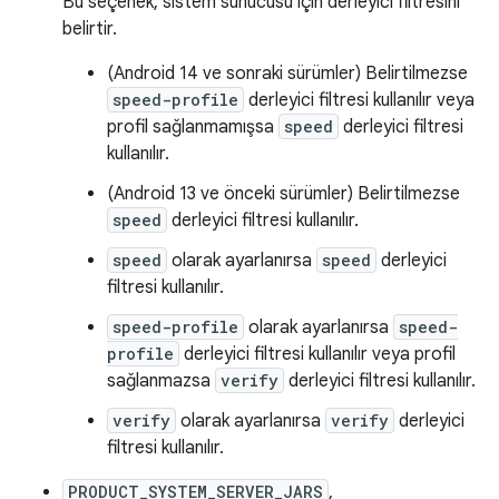
Bu seçenek, sistem sunucusu için derleyici filtresini
belirtir.
(Android 14 ve sonraki sürümler) Belirtilmezse
speed-profile
derleyici filtresi kullanılır veya
profil sağlanmamışsa
speed
derleyici filtresi
kullanılır.
(Android 13 ve önceki sürümler) Belirtilmezse
speed
derleyici filtresi kullanılır.
speed
olarak ayarlanırsa
speed
derleyici
filtresi kullanılır.
speed-profile
olarak ayarlanırsa
speed-
profile
derleyici filtresi kullanılır veya profil
sağlanmazsa
verify
derleyici filtresi kullanılır.
verify
olarak ayarlanırsa
verify
derleyici
filtresi kullanılır.
PRODUCT_SYSTEM_SERVER_JARS
,