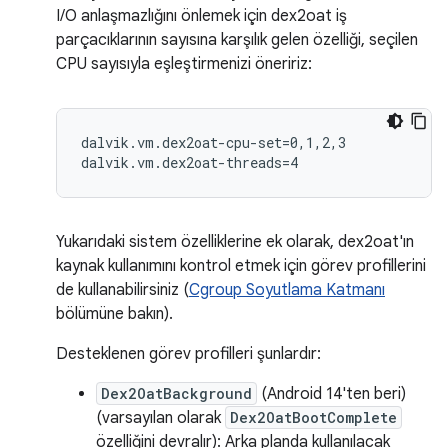
I/O anlaşmazlığını önlemek için dex2oat iş
parçacıklarının sayısına karşılık gelen özelliği, seçilen
CPU sayısıyla eşleştirmenizi öneririz:
dalvik.vm.dex2oat-cpu-set=0,1,2,3

Yukarıdaki sistem özelliklerine ek olarak, dex2oat'ın
kaynak kullanımını kontrol etmek için görev profillerini
de kullanabilirsiniz (
Cgroup Soyutlama Katmanı
bölümüne bakın).
Desteklenen görev profilleri şunlardır:
Dex2OatBackground
(Android 14'ten beri)
(varsayılan olarak
Dex2OatBootComplete
özelliğini devralır): Arka planda kullanılacak