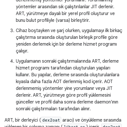
derlenmemiş yöntemler yorumlanır. Yorumlanmış
yöntemler arasından sık çalıştırılanlar JIT derlenir.
ART, yürütmeye dayalı bir yerel profil oluşturur ve
bunu bulut profiliyle (varsa) birleştirir.
Cihaz boştayken ve şarj olurken, uygulamayı ilk birkaç
çalıştırma sırasında oluşturulan birleşik profile göre
yeniden derlemek için bir derleme hizmet programı
çalışır.
Uygulamanın sonraki çalıştırmalarında ART, derleme
hizmet programı tarafından oluşturulan yapıları
kullanır. Bu yapılar, derleme sırasında oluşturulanlara
kıyasla daha fazla AOT derlenmiş kod içerir. AOT
derlenmemiş yöntemler yine yorumlanır veya JIT
derlenir. ART, yürütmeye göre profil yüklemesini
günceller ve profil daha sonra derleme daemon'ının
sonraki çalıştırmaları tarafından alınır.
ART, bir derleyici (
dex2oat
aracı) ve önyükleme sırasında
libart.so
dex2oat