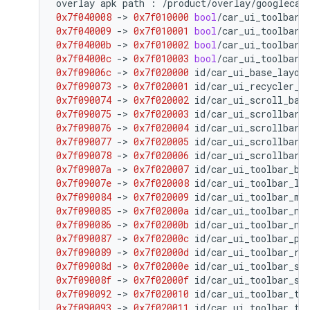
overlay
apk
path
:
/
product
/
overlay
/
googlecar
0x7f040008
-
>
0x7f010000
bool
/
car_ui_toolbar_
0x7f040009
-
>
0x7f010001
bool
/
car_ui_toolbar_
0x7f04000b
-
>
0x7f010002
bool
/
car_ui_toolbar_
0x7f04000c
-
>
0x7f010003
bool
/
car_ui_toolbar_
0x7f09006c
-
>
0x7f020000
id
/
car_ui_base_layou
0x7f090073
-
>
0x7f020001
id
/
car_ui_recycler_v
0x7f090074
-
>
0x7f020002
id
/
car_ui_scroll_bar
0x7f090075
-
>
0x7f020003
id
/
car_ui_scrollbar_
0x7f090076
-
>
0x7f020004
id
/
car_ui_scrollbar_
0x7f090077
-
>
0x7f020005
id
/
car_ui_scrollbar_
0x7f090078
-
>
0x7f020006
id
/
car_ui_scrollbar_
0x7f09007a
-
>
0x7f020007
id
/
car_ui_toolbar_ba
0x7f09007e
-
>
0x7f020008
id
/
car_ui_toolbar_lo
0x7f090084
-
>
0x7f020009
id
/
car_ui_toolbar_me
0x7f090085
-
>
0x7f02000a
id
/
car_ui_toolbar_na
0x7f090086
-
>
0x7f02000b
id
/
car_ui_toolbar_na
0x7f090087
-
>
0x7f02000c
id
/
car_ui_toolbar_pr
0x7f090089
-
>
0x7f02000d
id
/
car_ui_toolbar_ro
0x7f09008d
-
>
0x7f02000e
id
/
car_ui_toolbar_se
0x7f09008f
-
>
0x7f02000f
id
/
car_ui_toolbar_su
0x7f090092
-
>
0x7f020010
id
/
car_ui_toolbar_ta
0x7f090093
-
>
0x7f020011
id
/
car_ui_toolbar_ti