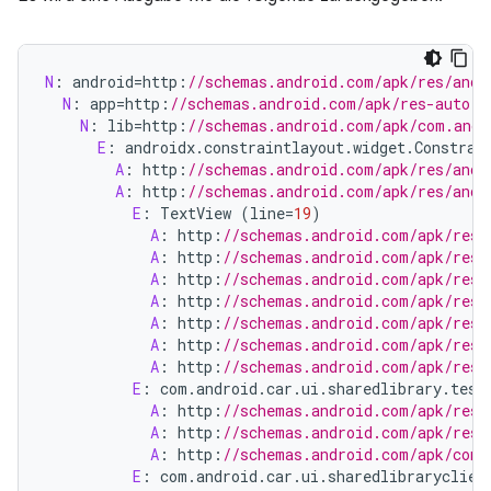
N
:
android
=
http
:
//schemas.android.com/apk/res/andr
N
:
app
=
http
:
//schemas.android.com/apk/res-auto (
N
:
lib
=
http
:
//schemas.android.com/apk/com.andr
E
:
androidx
.
constraintlayout
.
widget
.
Constrai
A
:
http
:
//schemas.android.com/apk/res/andr
A
:
http
:
//schemas.android.com/apk/res/andr
E
:
TextView
(
line
=
19
)
A
:
http
:
//schemas.android.com/apk/res/
A
:
http
:
//schemas.android.com/apk/res/
A
:
http
:
//schemas.android.com/apk/res/
A
:
http
:
//schemas.android.com/apk/res-
A
:
http
:
//schemas.android.com/apk/res-
A
:
http
:
//schemas.android.com/apk/res-
A
:
http
:
//schemas.android.com/apk/res-
E
:
com
.
android
.
car
.
ui
.
sharedlibrary
.
test
A
:
http
:
//schemas.android.com/apk/res/
A
:
http
:
//schemas.android.com/apk/res/
A
:
http
:
//schemas.android.com/apk/com.
E
:
com
.
android
.
car
.
ui
.
sharedlibraryclien