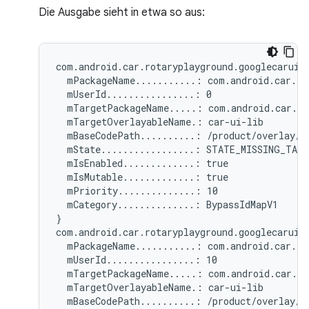
Die Ausgabe sieht in etwa so aus:
com.android.car.rotaryplayground.googlecarui.r
  mPackageName...........: com.android.car.rot
  mUserId................: 0

  mTargetPackageName.....: com.android.car.rot
  mTargetOverlayableName.: car-ui-lib

  mBaseCodePath..........: /product/overlay/go
  mState.................: STATE_MISSING_TARG
  mIsEnabled.............: true

  mIsMutable.............: true

  mPriority..............: 10

  mCategory..............: BypassIdMapV1

}

com.android.car.rotaryplayground.googlecarui.r
  mPackageName...........: com.android.car.rot
  mUserId................: 10

  mTargetPackageName.....: com.android.car.rot
  mTargetOverlayableName.: car-ui-lib

  mBaseCodePath..........: /product/overlay/go