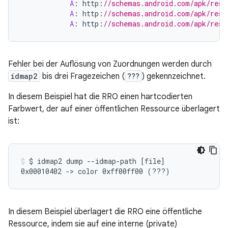
A
:
http
:
//schemas.android.com/apk/res/
A
:
http
:
//schemas.android.com/apk/res/
A
:
http
:
//schemas.android.com/apk/res
Fehler bei der Auflösung von Zuordnungen werden durch
idmap2
bis drei Fragezeichen (
???
) gekennzeichnet.
In diesem Beispiel hat die RRO einen hartcodierten
Farbwert, der auf einer öffentlichen Ressource überlagert
ist:
$
idmap2
dump
--idmap-path
[
file
]
0x00010402
->
color
0xff00ff00
(
???
)
In diesem Beispiel überlagert die RRO eine öffentliche
Ressource, indem sie auf eine interne (private)