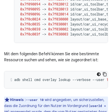
0x7f090094
-
>
0x7f020012
id
/
car_ui_toolbar_ti
0x7f090095
-
>
0x7f020013
id
/
car_ui_toolbar_ti
0x7f090096
-
>
0x7f020014
id
/
car_ui_toolbar_ti
0x7f0c0024
-
>
0x7f030000
layout
/
car_ui_base_l
0x7f0c0035
-
>
0x7f030001
layout
/
car_ui_recycl
0x7f0c0038
-
>
0x7f030002
layout
/
car_ui_toolba
0x7f0c003f
-
>
0x7f030003
layout
/
car_ui_toolba
Mit dem folgenden Befehl können Sie eine bestimmte
Ressource suchen und sehen, wie sie zugeordnet ist:
adb
shell
cmd
overlay
lookup
--verbose
--user
10
Hinweis
:
wird angegeben, um sicherzustellen,
--user 10
dass die Zuordnung für den Nutzer im Vordergrund (
userId =
) angewendet wurde, dem die vom Nutzer gestarteten Apps
10