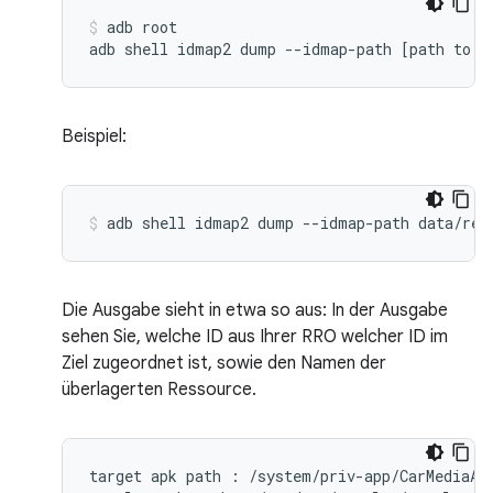
adb
root

adb
shell
idmap2
dump
--idmap-path
[
path
to
y
Beispiel:
adb
shell
idmap2
dump
--idmap-path
data/res
Die Ausgabe sieht in etwa so aus: In der Ausgabe
sehen Sie, welche ID aus Ihrer RRO welcher ID im
Ziel zugeordnet ist, sowie den Namen der
überlagerten Ressource.
target
apk
path
:
/
system
/
priv
-
app
/
CarMediaAp