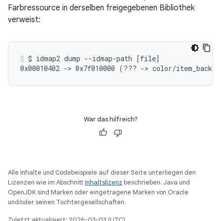
Farbressource in derselben freigegebenen Bibliothek
verweist:
$
idmap2
dump
--idmap-path
[
file
]
0x00010402
->
0x7f010000
(
???
->
color/item_backgr
War das hilfreich?
Alle Inhalte und Codebeispiele auf dieser Seite unterliegen den
Lizenzen wie im Abschnitt
Inhaltslizenz
beschrieben. Java und
OpenJDK sind Marken oder eingetragene Marken von Oracle
und/oder seinen Tochtergesellschaften.
Zuletzt aktualisiert: 2026-03-03 (UTC).