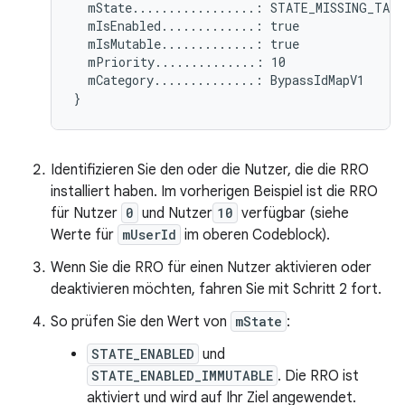
  mState.................: STATE_MISSING_TARG
  mIsEnabled.............: true

  mIsMutable.............: true

  mPriority..............: 10

  mCategory..............: BypassIdMapV1

Identifizieren Sie den oder die Nutzer, die die RRO
installiert haben. Im vorherigen Beispiel ist die RRO
für Nutzer
0
und Nutzer
10
verfügbar (siehe
Werte für
mUserId
im oberen Codeblock).
Wenn Sie die RRO für einen Nutzer aktivieren oder
deaktivieren möchten, fahren Sie mit Schritt 2 fort.
So prüfen Sie den Wert von
mState
:
STATE_ENABLED
und
STATE_ENABLED_IMMUTABLE
. Die RRO ist
aktiviert und wird auf Ihr Ziel angewendet.