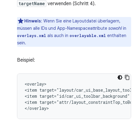
targetName
verwenden (Schritt 4).
Hinweis
:
Wenn Sie eine Layoutdatei überlagern,
müssen alle IDs und App-Namespaceattribute
sowohl
in
als auch in
enthalten
overlays.xml
overlayable.xml
sein.
Beispiel:
<overlay>

<item
target="layout/car_ui_base_layout_toolb
<item
target="id/car_ui_toolbar_background"
v
<item
target="attr/layout_constraintTop_toBot