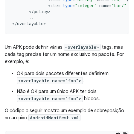
<
item
type
=
"integer"
name
=
"bar/"
/
<
/
policy
...
<
/
overlayable
Um APK pode definir várias
<overlayable>
tags, mas
cada tag precisa ter um nome exclusivo no pacote. Por
exemplo, é:
OK para dois pacotes diferentes definirem
<overlayable name="foo">
.
Não é OK para um único APK ter dois
<overlayable name="foo">
blocos.
O código a seguir mostra um exemplo de sobreposição
no arquivo
AndroidManifest.xml
.