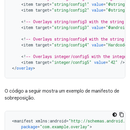
<
item
target
=
"string/config1"
value
=
"@string/o
<
item
target
=
"string/config2"
value
=
"@string/o
<
!
-- Overlays string/config3 with the string "
<
item
target
=
"string/config3"
value
=
"@android:
<
!
-- Overlays string/config4 with the string "
<
item
target
=
"string/config4"
value
=
"Hardcoded
<
!
-- Overlays integer/config5 with the integer
<
item
target
=
"integer/config5"
value
=
"42"
/
>

<
/
overlay
O código a seguir mostra um exemplo de manifesto de
sobreposição.
<
manifest
xmlns
:
android
=
"http://schemas.android.co
package
=
"com.example.overlay"