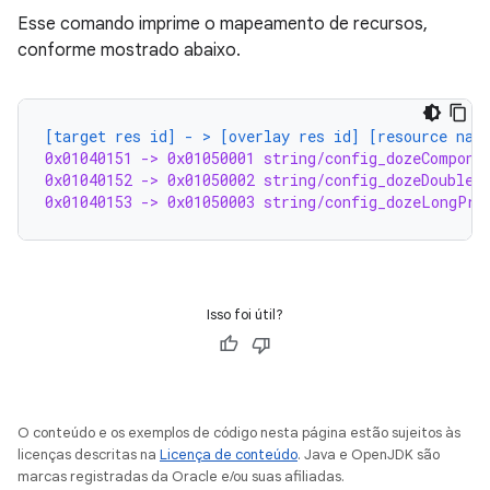
Esse comando imprime o mapeamento de recursos,
conforme mostrado abaixo.
[target res id] - > [overlay res id] [resource nam
0x01040151 -> 0x01050001 string/config_dozeCompone
0x01040152 -> 0x01050002 string/config_dozeDoubleT
0x01040153 -> 0x01050003 string/config_dozeLongPre
Isso foi útil?
O conteúdo e os exemplos de código nesta página estão sujeitos às
licenças descritas na
Licença de conteúdo
. Java e OpenJDK são
marcas registradas da Oracle e/ou suas afiliadas.