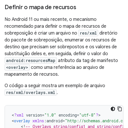
Definir o mapa de recursos
No Android 11 ou mais recente, o mecanismo
recomendado para definir o mapa de recursos de
sobreposição é criar um arquivo no
res/xml
diretório
do pacote de sobreposição, enumerar os recursos de
destino que precisam ser sobrepostos e os valores de
substituição deles e, em seguida, definir o valor do
android:resourcesMap
atributo da tag de manifesto
<overlay>
como uma referência ao arquivo de
mapeamento de recursos.
O código a seguir mostra um exemplo de arquivo
res/xml/overlays.xml
.
<
?
xml
version
=
"1.0"
encoding
=
"utf-8"
?
>

<
overlay
xmlns
:
android
=
"http://schemas.android.com
<
!
-- Overlays string/config1 and string/config