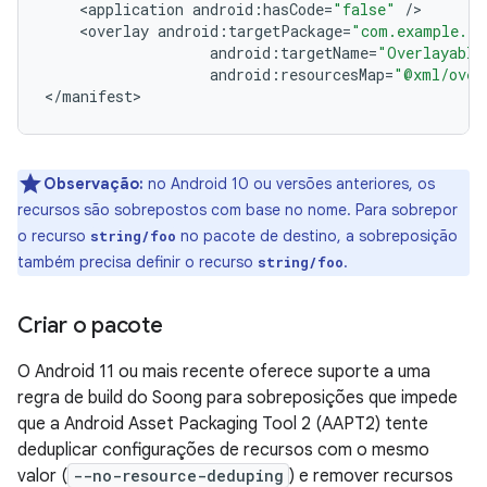
<
application
android
:
hasCode
=
"false"
/
<
overlay
android
:
targetPackage
=
"com.example.ta
android
:
targetName
=
"Overlayable
android
:
resourcesMap
=
"@xml/over
<
/
manifest
Observação:
no Android 10 ou versões anteriores, os
recursos são sobrepostos com base no nome. Para sobrepor
o recurso
no pacote de destino, a sobreposição
string/foo
também precisa definir o recurso
.
string/foo
Criar o pacote
O Android 11 ou mais recente oferece suporte a uma
regra de build do Soong para sobreposições que impede
que a Android Asset Packaging Tool 2 (AAPT2) tente
deduplicar configurações de recursos com o mesmo
valor (
--no-resource-deduping
) e remover recursos