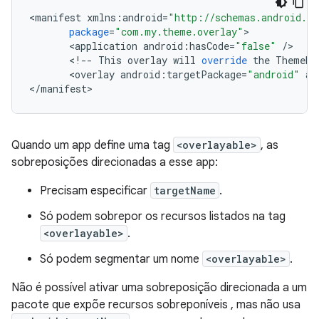
<
manifest
xmlns
:
android
=
"http://schemas.android.co
package
=
"com.my.theme.overlay"
<
application
android
:
hasCode
=
"false"
/
<
!
--
This
overlay
will
override
the
ThemeRe
<
overlay
android
:
targetPackage
=
"android"
an
<
/
manifest
Quando um app define uma tag
<overlayable>
, as
sobreposições direcionadas a esse app:
Precisam especificar
targetName
.
Só podem sobrepor os recursos listados na tag
<overlayable>
.
Só podem segmentar um nome
<overlayable>
.
Não é possível ativar uma sobreposição direcionada a um
pacote que expõe recursos sobreponíveis , mas não usa