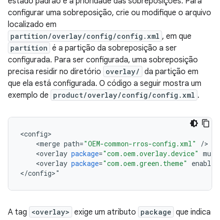
estado padrão e a prioridade das sobreposições. Para
configurar uma sobreposição, crie ou modifique o arquivo
localizado em
partition/overlay/config/config.xml
, em que
partition
é a partição da sobreposição a ser
configurada. Para ser configurada, uma sobreposição
precisa residir no diretório
overlay/
da partição em
que ela está configurada. O código a seguir mostra um
exemplo de
product/overlay/config/config.xml
.
<
config
<
merge
path
=
"OEM-common-rros-config.xml"
/
<
overlay
package
=
"com.oem.overlay.device"
muta
<
overlay
package
=
"com.oem.green.theme"
enabled
<
/
config
>
"
A tag
<overlay>
exige um atributo
package
que indica