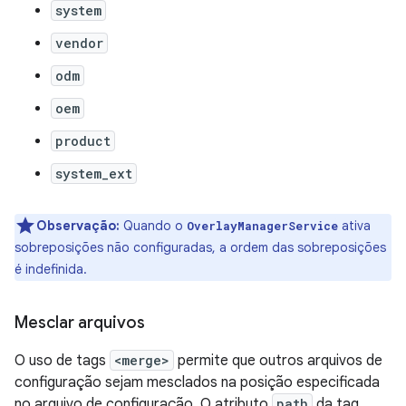
system
vendor
odm
oem
product
system_ext
Observação:
Quando o
ativa
OverlayManagerService
sobreposições não configuradas, a ordem das sobreposições
é indefinida.
Mesclar arquivos
O uso de tags
<merge>
permite que outros arquivos de
configuração sejam mesclados na posição especificada
no arquivo de configuração. O atributo
path
da tag