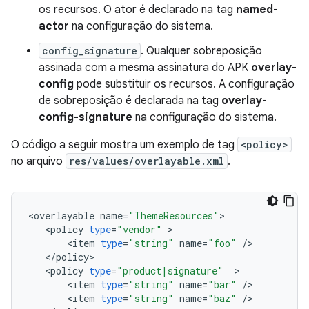
os recursos. O ator é declarado na tag
named-
actor
na configuração do sistema.
config_signature
. Qualquer sobreposição
assinada com a mesma assinatura do APK
overlay-
config
pode substituir os recursos. A configuração
de sobreposição é declarada na tag
overlay-
config-signature
na configuração do sistema.
O código a seguir mostra um exemplo de tag
<policy>
no arquivo
res/values/overlayable.xml
.
<
overlayable
name
=
"ThemeResources"
<
policy
type
=
"vendor"
<
item
type
=
"string"
name
=
"foo"
/
<
/
policy
<
policy
type
=
"product|signature"
<
item
type
=
"string"
name
=
"bar"
/
<
item
type
=
"string"
name
=
"baz"
/