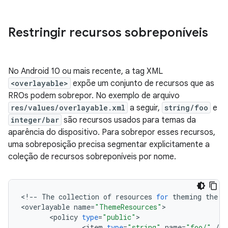
Restringir recursos sobreponíveis
No Android 10 ou mais recente, a tag XML
<overlayable>
expõe um conjunto de recursos que as
RROs podem sobrepor. No exemplo de arquivo
res/values/overlayable.xml
a seguir,
string/foo
e
integer/bar
são recursos usados para temas da
aparência do dispositivo. Para sobrepor esses recursos,
uma sobreposição precisa segmentar explicitamente a
coleção de recursos sobreponíveis por nome.
<
!
--
The
collection
of
resources
for
theming
the
a
<
overlayable
name
=
"ThemeResources"
<
policy
type
=
"public"
<
item
type
=
"string"
name
=
"foo/"
/