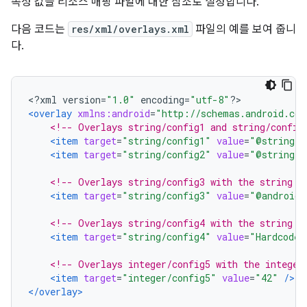
속성 값을 리소스 매핑 파일에 대한 참조로 설정합니다.
다음 코드는
res/xml/overlays.xml
파일의 예를 보여 줍니
다.
<?
xml version
=
"1.0"
 encoding
=
"utf-8"
?>
<overlay
xmlns:android
=
"http://schemas.android.com
<!-- Overlays string/config1 and string/config
<item
target
=
"string/config1"
value
=
"@string/o
<item
target
=
"string/config2"
value
=
"@string/o
<!-- Overlays string/config3 with the string "
<item
target
=
"string/config3"
value
=
"@android:
<!-- Overlays string/config4 with the string "
<item
target
=
"string/config4"
value
=
"Hardcoded
<!-- Overlays integer/config5 with the integer
<item
target
=
"integer/config5"
value
=
"42"
/>
</overlay>