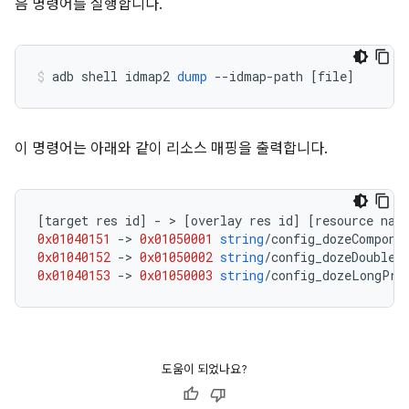
음 명령어를 실행합니다.
adb shell idmap2 
dump
--
idmap
-
path 
[
file
]
이 명령어는 아래와 같이 리소스 매핑을 출력합니다.
[
target res id
]
-
>
[
overlay res id
]
[
resource nam
0x01040151
->
0x01050001
string
/
config_dozeCompone
0x01040152
->
0x01050002
string
/
config_dozeDoubleT
0x01040153
->
0x01050003
string
/
config_dozeLongPre
도움이 되었나요?