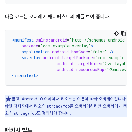
다음 코드는 오버레이 매니페스트의 예를 보여 줍니다.
<manifest
xmlns:android
=
"http://schemas.android.co
package
=
"com.example.overlay"
>
<application
android:hasCode
=
"false"
/>
<overlay
android:targetPackage
=
"com.example.ta
android:targetName
=
"Overlayable
android:resourcesMap
=
"@xml/over
</manifest>
참고:
Android 10 이하에서 리소스는 이름에 따라 오버레이됩니다.
타겟 패키지에서 리소스
를 오버레이하려면 오버레이가 리
string/foo
소스
도 정의해야 합니다.
string/foo
패키지 빌드