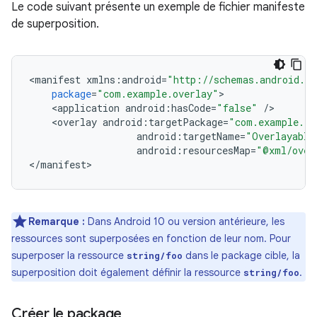
Le code suivant présente un exemple de fichier manifeste
de superposition.
<
manifest
xmlns
:
android
=
"http://schemas.android.co
package
=
"com.example.overlay"
<
application
android
:
hasCode
=
"false"
/
<
overlay
android
:
targetPackage
=
"com.example.ta
android
:
targetName
=
"Overlayable
android
:
resourcesMap
=
"@xml/over
<
/
manifest
Remarque :
Dans Android 10 ou version antérieure, les
ressources sont superposées en fonction de leur nom. Pour
superposer la ressource
dans le package cible, la
string/foo
superposition doit également définir la ressource
.
string/foo
Créer le package