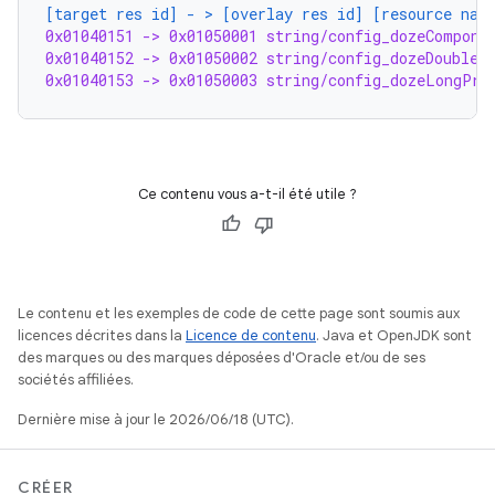
[target res id] - > [overlay res id] [resource nam
0x01040151 -> 0x01050001 string/config_dozeCompone
0x01040152 -> 0x01050002 string/config_dozeDoubleT
0x01040153 -> 0x01050003 string/config_dozeLongPre
Ce contenu vous a-t-il été utile ?
Le contenu et les exemples de code de cette page sont soumis aux
licences décrites dans la
Licence de contenu
. Java et OpenJDK sont
des marques ou des marques déposées d'Oracle et/ou de ses
sociétés affiliées.
Dernière mise à jour le 2026/06/18 (UTC).
CRÉER