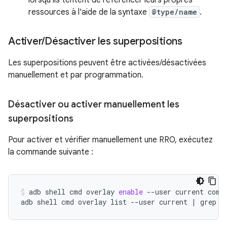
lorsqu'ils tentent de référencer leurs propres
ressources à l'aide de la syntaxe
@type/name
.
Activer
/
Désactiver les superpositions
Les superpositions peuvent être activées/désactivées
manuellement et par programmation.
Désactiver ou activer manuellement les
superpositions
Pour activer et vérifier manuellement une RRO, exécutez
la commande suivante :
adb
shell
cmd
overlay
enable
--user
current
com.
adb
shell
cmd
overlay
list
--user
current
|
grep
-