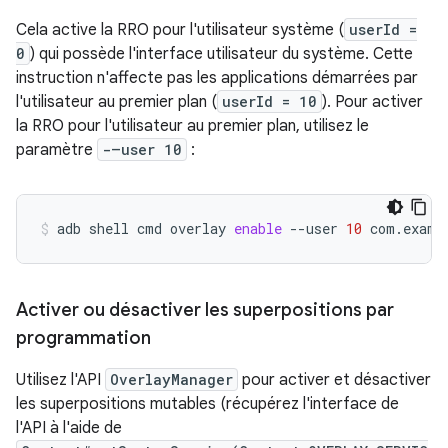
Cela active la RRO pour l'utilisateur système (
userId =
0
) qui possède l'interface utilisateur du système. Cette
instruction n'affecte pas les applications démarrées par
l'utilisateur au premier plan (
userId = 10
). Pour activer
la RRO pour l'utilisateur au premier plan, utilisez le
paramètre
-–user 10
:
adb
shell
cmd
overlay
enable
--user
10
com.examp
Activer ou désactiver les superpositions par
programmation
Utilisez l'API
OverlayManager
pour activer et désactiver
les superpositions mutables (récupérez l'interface de
l'API à l'aide de