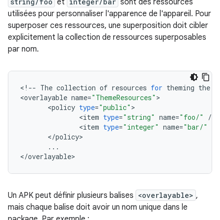
string/foo
et
integer/bar
sont des ressources
utilisées pour personnaliser l'apparence de l'appareil. Pour
superposer ces ressources, une superposition doit cibler
explicitement la collection de ressources superposables
par nom.
<
!
--
The
collection
of
resources
for
theming
the
a
<
overlayable
name
=
"ThemeResources"
<
policy
type
=
"public"
<
item
type
=
"string"
name
=
"foo/"
/
<
item
type
=
"integer"
name
=
"bar/"
/
<
/
policy
...
<
/
overlayable
Un APK peut définir plusieurs balises
<overlayable>
,
mais chaque balise doit avoir un nom unique dans le
package. Par exemple :