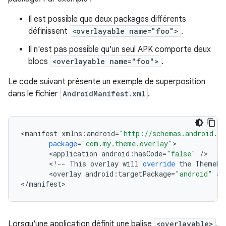
Il est possible que deux packages différents
définissent
<overlayable name="foo">
.
Il n'est pas possible qu'un seul APK comporte deux
blocs
<overlayable name="foo">
.
Le code suivant présente un exemple de superposition
dans le fichier
AndroidManifest.xml
.
<
manifest
xmlns
:
android
=
"http://schemas.android.co
package
=
"com.my.theme.overlay"
<
application
android
:
hasCode
=
"false"
/
<
!
--
This
overlay
will
override
the
ThemeRe
<
overlay
android
:
targetPackage
=
"android"
an
<
/
manifest
Lorsqu'une application définit une balise
<overlayable>
,