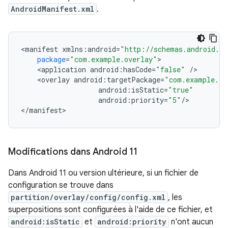
AndroidManifest.xml
.
<
manifest
xmlns
:
android
=
"http://schemas.android.co
package
=
"com.example.overlay"
<
application
android
:
hasCode
=
"false"
/
<
overlay
android
:
targetPackage
=
"com.example.ta
android
:
isStatic
=
"true"
android
:
priority
=
"5"
/
>

<
/
manifest
Modifications dans Android 11
Dans Android 11 ou version ultérieure, si un fichier de
configuration se trouve dans
partition/overlay/config/config.xml
, les
superpositions sont configurées à l'aide de ce fichier, et
android:isStatic
et
android:priority
n'ont aucun