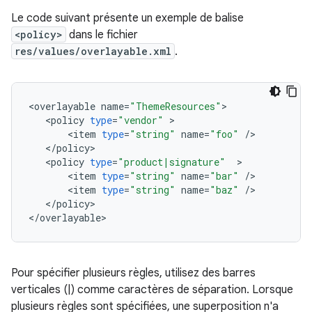
Le code suivant présente un exemple de balise
<policy>
dans le fichier
res/values/overlayable.xml
.
<
overlayable
name
=
"ThemeResources"
<
policy
type
=
"vendor"
<
item
type
=
"string"
name
=
"foo"
/
<
/
policy
<
policy
type
=
"product|signature"
<
item
type
=
"string"
name
=
"bar"
/
<
item
type
=
"string"
name
=
"baz"
/
<
/
policy
>

<
/
overlayable
Pour spécifier plusieurs règles, utilisez des barres
verticales (|) comme caractères de séparation. Lorsque
plusieurs règles sont spécifiées, une superposition n'a