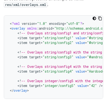
res/xml/overlays.xml
.
<
?
xml
version
=
"1.0"
encoding
=
"utf-8"
?
>

<
overlay
xmlns
:
android
=
"http://schemas.android.com
<
!
-- Overlays string/config1 and string/config
<
item
target
=
"string/config1"
value
=
"@string/o
<
item
target
=
"string/config2"
value
=
"@string/o
<
!
-- Overlays string/config3 with the string "
<
item
target
=
"string/config3"
value
=
"@android:
<
!
-- Overlays string/config4 with the string "
<
item
target
=
"string/config4"
value
=
"Hardcoded
<
!
-- Overlays integer/config5 with the integer
<
item
target
=
"integer/config5"
value
=
"42"
/
>

<
/
overlay