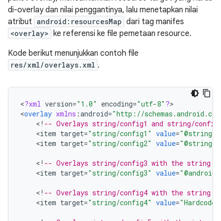
di-overlay dan nilai penggantinya, lalu menetapkan nilai
atribut
android:resourcesMap
dari tag manifes
<overlay>
ke referensi ke file pemetaan resource.
Kode berikut menunjukkan contoh file
res/xml/overlays.xml
.
<
?
xml
version
=
"1.0"
encoding
=
"utf-8"
?
>

<
overlay
xmlns
:
android
=
"http://schemas.android.com
<
!
-- Overlays string/config1 and string/config
<
item
target
=
"string/config1"
value
=
"@string/o
<
item
target
=
"string/config2"
value
=
"@string/o
<
!
-- Overlays string/config3 with the string "
<
item
target
=
"string/config3"
value
=
"@android:
<
!
-- Overlays string/config4 with the string "
<
item
target
=
"string/config4"
value
=
"Hardcoded