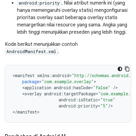
android:priority
. Nilai atribut numerik ini (yang
hanya memengaruhi overlay statis) mengonfigurasi
prioritas overlay saat beberapa overlay statis
menargetkan nilai resource yang sama. Angka yang
lebih tinggi menunjukkan preseden yang lebih tinggi.
Kode berikut menunjukkan contoh
AndroidManifest.xml
.
<
manifest
xmlns
:
android
=
"http://schemas.android.co
package
=
"com.example.overlay"
<
application
android
:
hasCode
=
"false"
/
<
overlay
android
:
targetPackage
=
"com.example.ta
android
:
isStatic
=
"true"
android
:
priority
=
"5"
/
>

<
/
manifest