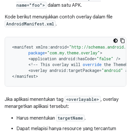
name="foo">
dalam satu APK.
Kode berikut menunjukkan contoh overlay dalam file
AndroidManifest.xml
.
<
manifest
xmlns
:
android
=
"http://schemas.android.co
package
=
"com.my.theme.overlay"
<
application
android
:
hasCode
=
"false"
/
<
!
--
This
overlay
will
override
the
ThemeRe
<
overlay
android
:
targetPackage
=
"android"
an
<
/
manifest
Jika aplikasi menentukan tag
<overlayable>
, overlay
menargetkan aplikasi tersebut:
Harus menentukan
targetName
.
Dapat melapisi hanya resource yang tercantum