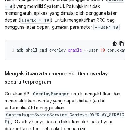
= 0
) yang memiliki SystemUI. Petunjuk ini tidak
memengaruhi aplikasi yang dimulai oleh pengguna latar
depan (
userId = 10
). Untuk mengaktifkan RRO bagi
pengguna latar depan, gunakan parameter
-–user 10
:
adb
shell
cmd
overlay
enable
--user
10
com.examp
Mengaktifkan atau menonaktifkan overlay
secara terprogram
Gunakan API
OverlayManager
untuk mengaktifkan dan
menonaktifkan overlay yang dapat diubah (ambil
antarmuka API menggunakan
Context#getSystemService(Context.OVERLAY_SERVIC
E)
). Overlay hanya dapat diaktifkan oleh paket yang
ditargetkan atau oleh paket dengan izin