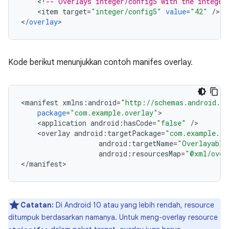
<
!
-- Overlays integer/config5 with the integer
<
item
target
=
"integer/config5"
value
=
"42"
/
>

<
/
overlay
Kode berikut menunjukkan contoh manifes overlay.
<
manifest
xmlns
:
android
=
"http://schemas.android.co
package
=
"com.example.overlay"
<
application
android
:
hasCode
=
"false"
/
<
overlay
android
:
targetPackage
=
"com.example.ta
android
:
targetName
=
"Overlayable
android
:
resourcesMap
=
"@xml/over
<
/
manifest
Catatan:
Di Android 10 atau yang lebih rendah, resource
ditumpuk berdasarkan namanya. Untuk meng-overlay resource