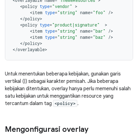
<
overlayable
name
=
"ThemeResources"
<
policy
type
=
"vendor"
<
item
type
=
"string"
name
=
"foo"
/
<
/
policy
<
policy
type
=
"product|signature"
<
item
type
=
"string"
name
=
"bar"
/
<
item
type
=
"string"
name
=
"baz"
/
<
/
policy
>

<
/
overlayable
Untuk menentukan beberapa kebijakan, gunakan garis
vertikal (|) sebagai karakter pemisah. Jika beberapa
kebijakan ditentukan, overlay hanya perlu memenuhi salah
satu kebijakan untuk menggantikan resource yang
tercantum dalam tag
<policy>
.
Mengonfigurasi overlay