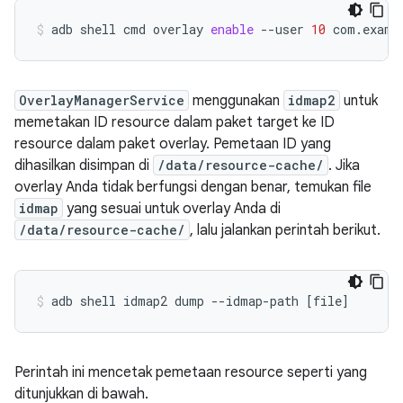
adb
shell
cmd
overlay
enable
--user
10
com.examp
OverlayManagerService
menggunakan
idmap2
untuk
memetakan ID resource dalam paket target ke ID
resource dalam paket overlay. Pemetaan ID yang
dihasilkan disimpan di
/data/resource-cache/
. Jika
overlay Anda tidak berfungsi dengan benar, temukan file
idmap
yang sesuai untuk overlay Anda di
/data/resource-cache/
, lalu jalankan perintah berikut.
adb
shell
idmap2
dump
--idmap-path
[
file
]
Perintah ini mencetak pemetaan resource seperti yang
ditunjukkan di bawah.