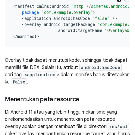
<
manifest
xmlns
:
android
=
"http://schemas.android.co
package
=
"com.example.overlay"
<
application
android
:
hasCode
=
"false"
/
<
overlay
android
:
targetPackage
=
"com.example.ta
android
:
targetName
=
"Overlayable
<
/
manifest
Overlay tidak dapat menutupi kode, sehingga tidak dapat
memiliki file DEX. Selain itu, atribut
android:hasCode
dari tag
<application
> dalam manifes harus ditetapkan
ke
false
.
Menentukan peta resource
Di Android 11 atau yang lebih tinggi, mekanisme yang
direkomendasikan untuk menentukan peta resource
overlay adalah dengan membuat file di direktori
res/xml
paket overlay, mencantumkan resource target yang harus