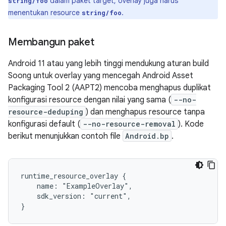
dalam paket target, overlay juga harus
string/foo
menentukan resource
.
string/foo
Membangun paket
Android 11 atau yang lebih tinggi mendukung aturan build
Soong untuk overlay yang mencegah Android Asset
Packaging Tool 2 (AAPT2) mencoba menghapus duplikat
konfigurasi resource dengan nilai yang sama (
--no-
resource-deduping
) dan menghapus resource tanpa
konfigurasi default (
--no-resource-removal
). Kode
berikut menunjukkan contoh file
Android.bp
.
runtime_resource_overlay {

    name: "ExampleOverlay",

    sdk_version: "current",
