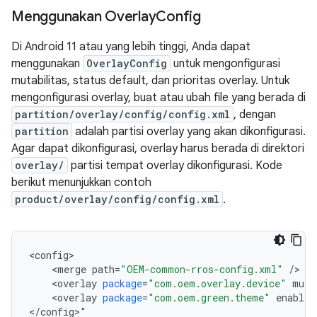
Menggunakan Overlay
Config
Di Android 11 atau yang lebih tinggi, Anda dapat
menggunakan
OverlayConfig
untuk mengonfigurasi
mutabilitas, status default, dan prioritas overlay. Untuk
mengonfigurasi overlay, buat atau ubah file yang berada di
partition/overlay/config/config.xml
, dengan
partition
adalah partisi overlay yang akan dikonfigurasi.
Agar dapat dikonfigurasi, overlay harus berada di direktori
overlay/
partisi tempat overlay dikonfigurasi. Kode
berikut menunjukkan contoh
product/overlay/config/config.xml
.
<
config
<
merge
path
=
"OEM-common-rros-config.xml"
/
<
overlay
package
=
"com.oem.overlay.device"
muta
<
overlay
package
=
"com.oem.green.theme"
enabled
<
/
config
>
"