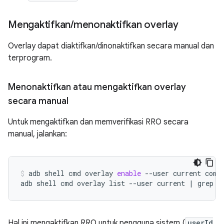
Mengaktifkan
/
menonaktifkan overlay
Overlay dapat diaktifkan/dinonaktifkan secara manual dan
terprogram.
Menonaktifkan atau mengaktifkan overlay
secara manual
Untuk mengaktifkan dan memverifikasi RRO secara
manual, jalankan:
adb
shell
cmd
overlay
enable
--user
current
com.
adb
shell
cmd
overlay
list
--user
current
|
grep
-
Hal ini mengaktifkan RRO untuk pengguna sistem (
userId