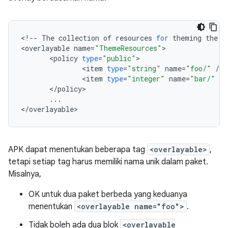
<
!
--
The
collection
of
resources
for
theming
the
a
<
overlayable
name
=
"ThemeResources"
<
policy
type
=
"public"
<
item
type
=
"string"
name
=
"foo/"
/
<
item
type
=
"integer"
name
=
"bar/"
/
<
/
policy
...
<
/
overlayable
APK dapat menentukan beberapa tag
<overlayable>
,
tetapi setiap tag harus memiliki nama unik dalam paket.
Misalnya,
OK untuk dua paket berbeda yang keduanya
menentukan
<overlayable name="foo">
.
Tidak boleh ada dua blok
<overlayable