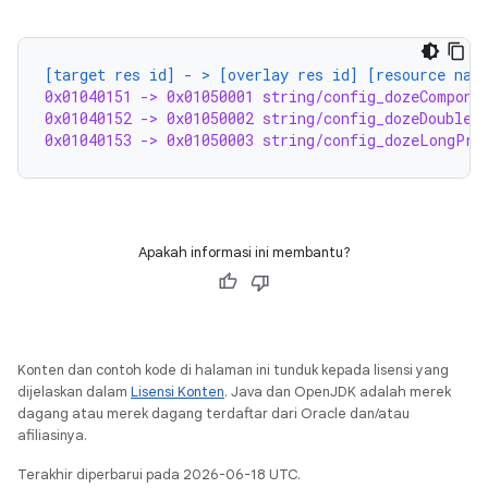
[target res id] - > [overlay res id] [resource nam
0x01040151 -> 0x01050001 string/config_dozeCompone
0x01040152 -> 0x01050002 string/config_dozeDoubleT
0x01040153 -> 0x01050003 string/config_dozeLongPre
Apakah informasi ini membantu?
Konten dan contoh kode di halaman ini tunduk kepada lisensi yang
dijelaskan dalam
Lisensi Konten
. Java dan OpenJDK adalah merek
dagang atau merek dagang terdaftar dari Oracle dan/atau
afiliasinya.
Terakhir diperbarui pada 2026-06-18 UTC.