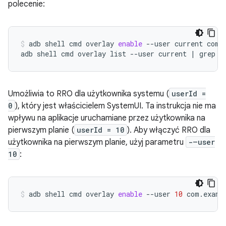
polecenie:
adb
shell
cmd
overlay
enable
--user
current
com.
adb
shell
cmd
overlay
list
--user
current
|
grep
-
Umożliwia to RRO dla użytkownika systemu (
userId =
0
), który jest właścicielem SystemUI. Ta instrukcja nie ma
wpływu na aplikacje uruchamiane przez użytkownika na
pierwszym planie (
userId = 10
). Aby włączyć RRO dla
użytkownika na pierwszym planie, użyj parametru
-–user
10
:
adb
shell
cmd
overlay
enable
--user
10
com.examp