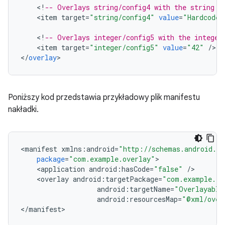
<
!
-- Overlays string/config4 with the string "
<
item
target
=
"string/config4"
value
=
"Hardcoded
<
!
-- Overlays integer/config5 with the integer
<
item
target
=
"integer/config5"
value
=
"42"
/
>

<
/
overlay
Poniższy kod przedstawia przykładowy plik manifestu
nakładki.
<
manifest
xmlns
:
android
=
"http://schemas.android.co
package
=
"com.example.overlay"
<
application
android
:
hasCode
=
"false"
/
<
overlay
android
:
targetPackage
=
"com.example.ta
android
:
targetName
=
"Overlayable
android
:
resourcesMap
=
"@xml/over
<
/
manifest