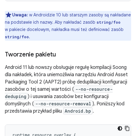
Uwaga:
w Androidzie 10 lub starszym zasoby są nakładane
na podstawie ich nazwy. Aby nakładać zasób
string/foo
w pakiecie docelowym, nakładka musi też definiować zasób
.
string/foo
Tworzenie pakietu
Android 11 lub nowszy obsługuje regułę kompilacji Soong
dla nakładek, która uniemożliwia narzędziu Android Asset
Packaging Tool 2 (AAPT2) próbę deduplikacji konfiguracji
zasobów o tej samej wartości (
--no-resource-
deduping
) i usuwania zasobów bez konfiguracji
domyślnych (
--no-resource-removal
). Poniższy kod
przedstawia przykład pliku
Android.bp
.
runtime_resource_overlay {
