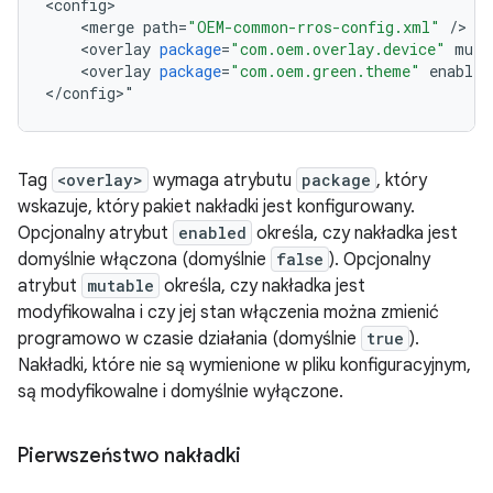
<
config
<
merge
path
=
"OEM-common-rros-config.xml"
/
<
overlay
package
=
"com.oem.overlay.device"
muta
<
overlay
package
=
"com.oem.green.theme"
enabled
<
/
config
>
"
Tag
<overlay>
wymaga atrybutu
package
, który
wskazuje, który pakiet nakładki jest konfigurowany.
Opcjonalny atrybut
enabled
określa, czy nakładka jest
domyślnie włączona (domyślnie
false
). Opcjonalny
atrybut
mutable
określa, czy nakładka jest
modyfikowalna i czy jej stan włączenia można zmienić
programowo w czasie działania (domyślnie
true
).
Nakładki, które nie są wymienione w pliku konfiguracyjnym,
są modyfikowalne i domyślnie wyłączone.
Pierwszeństwo nakładki