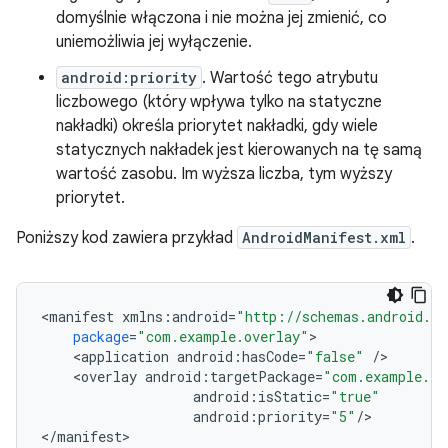
domyślnie włączona i nie można jej zmienić, co
uniemożliwia jej wyłączenie.
android:priority
. Wartość tego atrybutu
liczbowego (który wpływa tylko na statyczne
nakładki) określa priorytet nakładki, gdy wiele
statycznych nakładek jest kierowanych na tę samą
wartość zasobu. Im wyższa liczba, tym wyższy
priorytet.
Poniższy kod zawiera przykład
AndroidManifest.xml
.
<
manifest
xmlns
:
android
=
"http://schemas.android.co
package
=
"com.example.overlay"
<
application
android
:
hasCode
=
"false"
/
<
overlay
android
:
targetPackage
=
"com.example.ta
android
:
isStatic
=
"true"
android
:
priority
=
"5"
/
>

<
/
manifest