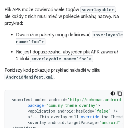
Plik APK może zawierać wiele tagów
<overlayable>
,
ale każdy z nich musi mieć w pakiecie unikalną nazwę. Na
przykład:
Dwa różne pakiety mogą definiować
<overlayable
name="foo">
.
Nie jest dopuszczalne, aby jeden plik APK zawierał
2 bloki
<overlayable name="foo">
.
Poniższy kod pokazuje przykład nakładki w pliku
AndroidManifest.xml
.
<
manifest
xmlns
:
android
=
"http://schemas.android.co
package
=
"com.my.theme.overlay"
<
application
android
:
hasCode
=
"false"
/
<
!
--
This
overlay
will
override
the
ThemeRe
<
overlay
android
:
targetPackage
=
"android"
an