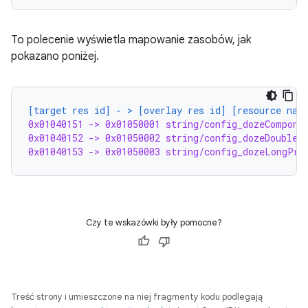
To polecenie wyświetla mapowanie zasobów, jak
pokazano poniżej.
[target res id] - > [overlay res id] [resource nam
0x01040151 -> 0x01050001 string/config_dozeCompone
0x01040152 -> 0x01050002 string/config_dozeDoubleT
0x01040153 -> 0x01050003 string/config_dozeLongPre
Czy te wskazówki były pomocne?
Treść strony i umieszczone na niej fragmenty kodu podlegają