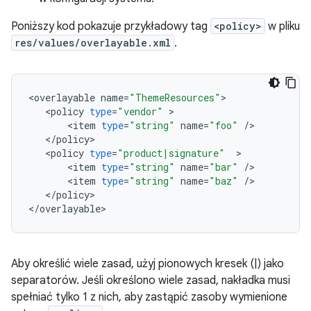
Poniższy kod pokazuje przykładowy tag
<policy>
w pliku
res/values/overlayable.xml
.
<
overlayable
name
=
"ThemeResources"
<
policy
type
=
"vendor"
<
item
type
=
"string"
name
=
"foo"
/
<
/
policy
<
policy
type
=
"product|signature"
<
item
type
=
"string"
name
=
"bar"
/
<
item
type
=
"string"
name
=
"baz"
/
<
/
policy
>

<
/
overlayable
Aby określić wiele zasad, użyj pionowych kresek (|) jako
separatorów. Jeśli określono wiele zasad, nakładka musi
spełniać tylko 1 z nich, aby zastąpić zasoby wymienione