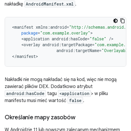
nakładkę
AndroidManifest.xml
.
<
manifest
xmlns
:
android
=
"http://schemas.android.co
package
=
"com.example.overlay"
<
application
android
:
hasCode
=
"false"
/
<
overlay
android
:
targetPackage
=
"com.example.ta
android
:
targetName
=
"Overlayable
<
/
manifest
Nakładki nie mogą nakładać się na kod, więc nie mogą
zawierać plików DEX. Dodatkowo atrybut
android:hasCode
tagu
<application
> w pliku
manifestu musi mieć wartość
false
.
Określanie mapy zasobów
W Androidzie 11 lub nowszym zalecanym mechanizmem