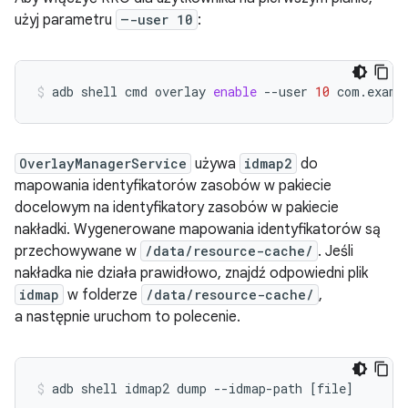
użyj parametru
–-user 10
:
adb
shell
cmd
overlay
enable
--user
10
com.examp
OverlayManagerService
używa
idmap2
do
mapowania identyfikatorów zasobów w pakiecie
docelowym na identyfikatory zasobów w pakiecie
nakładki. Wygenerowane mapowania identyfikatorów są
przechowywane w
/data/resource-cache/
. Jeśli
nakładka nie działa prawidłowo, znajdź odpowiedni plik
idmap
w folderze
/data/resource-cache/
,
a następnie uruchom to polecenie.
adb
shell
idmap2
dump
--idmap-path
[
file
]