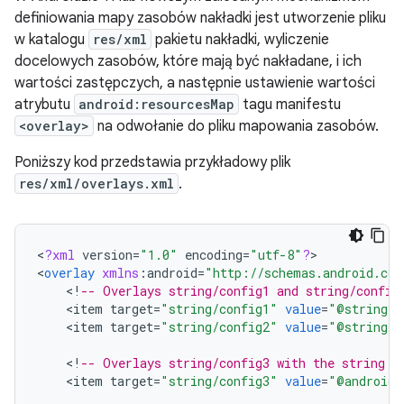
definiowania mapy zasobów nakładki jest utworzenie pliku
w katalogu
res/xml
pakietu nakładki, wyliczenie
docelowych zasobów, które mają być nakładane, i ich
wartości zastępczych, a następnie ustawienie wartości
atrybutu
android:resourcesMap
tagu manifestu
<overlay>
na odwołanie do pliku mapowania zasobów.
Poniższy kod przedstawia przykładowy plik
res/xml/overlays.xml
.
<
?
xml
version
=
"1.0"
encoding
=
"utf-8"
?
>

<
overlay
xmlns
:
android
=
"http://schemas.android.com
<
!
-- Overlays string/config1 and string/config
<
item
target
=
"string/config1"
value
=
"@string/o
<
item
target
=
"string/config2"
value
=
"@string/o
<
!
-- Overlays string/config3 with the string "
<
item
target
=
"string/config3"
value
=
"@android: