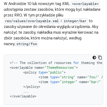
W Androidzie 10 lub nowszym tag XML
<overlayable>
udostępnia zestaw zasobów, które mogą być nakładane
przez RRO. W tym przykładzie pliku
res/values/overlayable.xml
i
integer/bar
to
zasoby używane do określania wyglądu urządzenia. Aby
nałożyć te zasoby, nakładka musi wyraźnie kierować na
zbiór zasobów, które można nałożyć, według
nazwy.
string/foo
<
!
--
The
collection
of
resources
for
theming
the
a
<
overlayable
name
=
"ThemeResources"
<
policy
type
=
"public"
<
item
type
=
"string"
name
=
"foo/"
/
<
item
type
=
"integer"
name
=
"bar/"
/
<
/
policy
...
<
/
overlayable