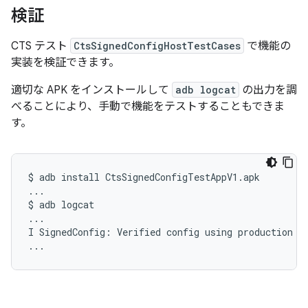
検証
CTS テスト
CtsSignedConfigHostTestCases
で機能の
実装を検証できます。
適切な APK をインストールして
adb logcat
の出力を調
べることにより、手動で機能をテストすることもできま
す。
$
adb
install
CtsSignedConfigTestAppV1.apk

...

$
adb
logcat

...

I
SignedConfig:
Verified
config
using
production
ke