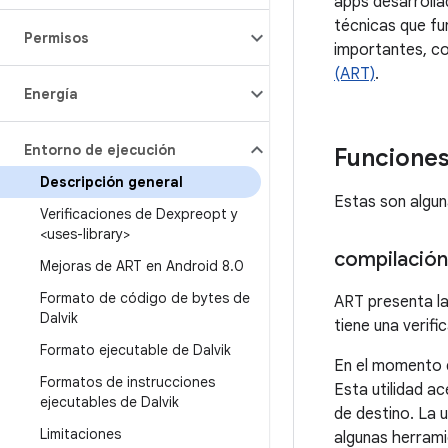
apps desarrolla
técnicas que fu
Permisos
importantes, c
(ART)
.
Energía
Entorno de ejecución
Funcione
Descripción general
Estas son algun
Verificaciones de Dexpreopt y
<uses-library>
compilación
Mejoras de ART en Android 8
.
0
Formato de código de bytes de
ART presenta la
Dalvik
tiene una verifi
Formato ejecutable de Dalvik
En el momento d
Formatos de instrucciones
Esta utilidad a
ejecutables de Dalvik
de destino. La u
Limitaciones
algunas herrami