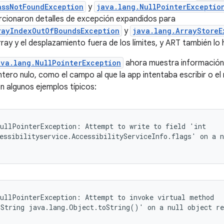
assNotFoundException
y
java.lang.NullPointerExceptio
rcionaron detalles de excepción expandidos para
rayIndexOutOfBoundsException
y
java.lang.ArrayStoreE
ray y el desplazamiento fuera de los límites, y ART también lo 
ava.lang.NullPointerException
ahora muestra información 
ntero nulo, como el campo al que la app intentaba escribir o e
on algunos ejemplos típicos:
ullPointerException: Attempt to write to field 'int

essibilityservice.AccessibilityServiceInfo.flags' on a n
ullPointerException: Attempt to invoke virtual method

.String java.lang.Object.toString()' on a null object re