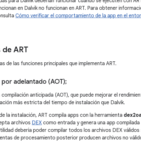
das para Dalvik deberían funcionar cuando se ejecuten con AR
ncionan en Dalvik no funcionan en ART. Para obtener informac
onsulta
Cómo verificar el comportamiento de la app en el ento
s de ART
as de las funciones principales que implementa ART.
 por adelantado (AOT);
 compilación anticipada (AOT), que puede mejorar el rendimien
cación más estricta del tiempo de instalación que Dalvik.
e la instalación, ART compila apps con la herramienta
dex2o
cepta archivos
DEX
como entrada y genera una app compilada ej
tilidad debería poder compilar todos los archivos DEX válidos s
entas de procesamiento posterior producen archivos no válido