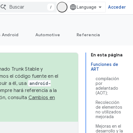
/
Acceder
s Android
Automotive
Referencia
En esta página
Funciones de
mado Trunk Stable y
ART
emos el código fuente en el
compilación
uir a él, usa
android-
por
adelantado
empre hará referencia a la
(AOT);
ión, consulta
Cambios en
Recolección
de elementos
no utilizados
mejorada
Mejoras en el
desarrollo y la