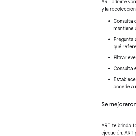
ART admite vari
y la recolección
Consulta q
mantiene 
Pregunta c
qué refere
Filtrar ev
Consulta e
Establece
accede a 
Se mejoraron 
ART te brinda t
ejecución. ART