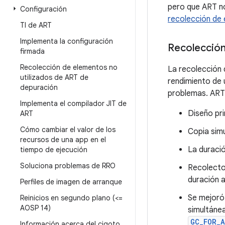
pero que ART n
Configuración
recolección de 
TI de ART
Implementa la configuración
Recolección
firmada
Recolección de elementos no
La recolección 
utilizados de ART de
rendimiento de 
depuración
problemas. ART 
Implementa el compilador JIT de
Diseño pr
ART
Cómo cambiar el valor de los
Copia sim
recursos de una app en el
La duraci
tiempo de ejecución
Soluciona problemas de RRO
Recolecto
duración 
Perfiles de imagen de arranque
Se mejoró 
Reinicios en segundo plano (<=
AOSP 14)
simultáne
GC_FOR_A
Información acerca del cigoto