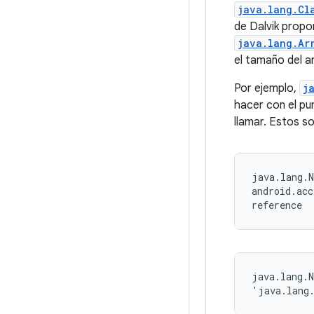
java.lang.Cl
de Dalvik propo
java.lang.Ar
el tamaño del ar
Por ejemplo,
j
hacer con el pu
llamar. Estos s
java.lang.N
android.acc
reference
java.lang.N
'java.lang