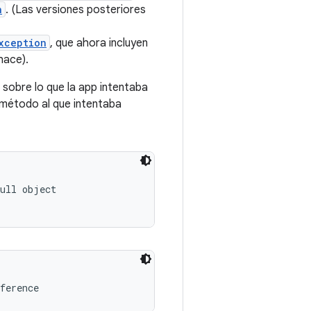
n
. (Las versiones posteriores
xception
, que ahora incluyen
hace).
sobre lo que la app intentaba
l método al que intentaba
ull object

ference