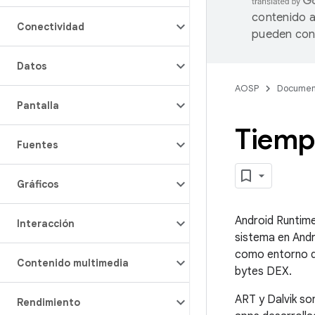
contenido a
Conectividad
pueden cont
Datos
AOSP
Documen
Pantalla
Tiempo
Fuentes
Gráficos
Android Runtime
Interacción
sistema en Andr
como entorno de
Contenido multimedia
bytes DEX.
ART y Dalvik so
Rendimiento