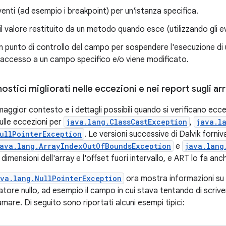
 eventi (ad esempio i breakpoint) per un'istanza specifica.
 il valore restituito da un metodo quando esce (utilizzando gli 
n punto di controllo del campo per sospendere l'esecuzione d
'accesso a un campo specifico e/o viene modificato.
ostici migliorati nelle eccezioni e nei report sugli ar
maggior contesto e i dettagli possibili quando si verificano ecc
sulle eccezioni per
java.lang.ClassCastException
,
java.l
ullPointerException
. Le versioni successive di Dalvik forniv
ava.lang.ArrayIndexOutOfBoundsException
e
java.lang
 dimensioni dell'array e l'offset fuori intervallo, e ART lo fa anc
ava.lang.NullPointerException
ora mostra informazioni su
tatore nullo, ad esempio il campo in cui stava tentando di scri
mare. Di seguito sono riportati alcuni esempi tipici: