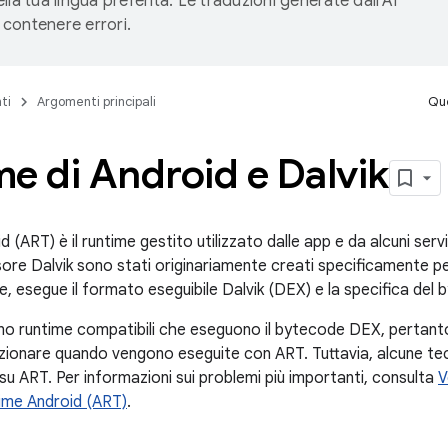
lla tua lingua preferita. Le traduzioni generate dall'AI
contenere errori.
ti
Argomenti principali
Que
e di Android e Dalvik
id (ART) è il runtime gestito utilizzato dalle app e da alcuni ser
ore Dalvik sono stati originariamente creati specificamente per
me, esegue il formato eseguibile Dalvik (DEX) e la specifica de
no runtime compatibili che eseguono il bytecode DEX, pertanto 
ionare quando vengono eseguite con ART. Tuttavia, alcune tec
su ART. Per informazioni sui problemi più importanti, consulta
V
time Android (ART)
.