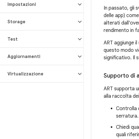
Impostazioni
In passato, gli 
delle app) come 
Storage
alterati dall'ov
rendimento in f
Test
ART aggiunge il
questo modo vie
Aggiornamenti
significativo. I
Virtualizzazione
Supporto di a
ART supporta una
alla raccolta dei
Controlla 
serratura.
Chiedi qua
quali rife