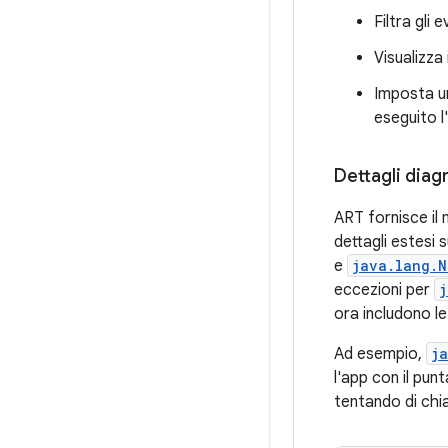
Filtra gli
Visualizza
Imposta u
eseguito l
Dettagli diagn
ART fornisce il 
dettagli estesi 
e
java.lang.N
eccezioni per
j
ora includono le
Ad esempio,
j
l'app con il pun
tentando di chia