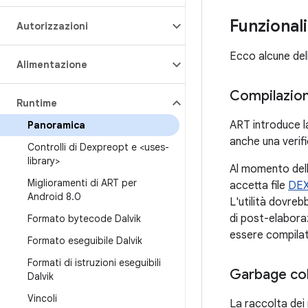
Funzional
Autorizzazioni
Ecco alcune dell
Alimentazione
Compilazio
Runtime
ART introduce l
Panoramica
anche una verifi
Controlli di Dexpreopt e <uses-
library>
Al momento dell
Miglioramenti di ART per
accetta file
DE
Android 8
.
0
L'utilità dovrebb
di post-elabora
Formato bytecode Dalvik
essere compilati
Formato eseguibile Dalvik
Formati di istruzioni eseguibili
Garbage col
Dalvik
Vincoli
La raccolta dei 