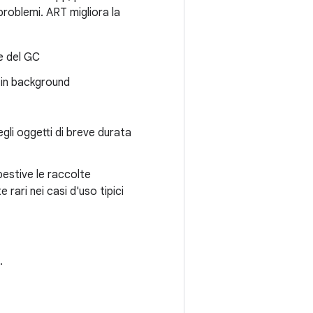
 problemi. ART migliora la
e del GC
 in background
egli oggetti di breve durata
pestive le raccolte
ari nei casi d'uso tipici
.