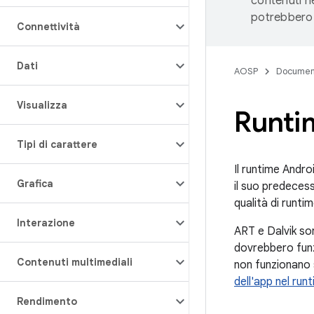
contenuti ne
potrebbero 
Connettività
Dati
AOSP
Documen
Visualizza
Runtim
Tipi di carattere
Il runtime Andro
Grafica
il suo predecess
qualità di runti
Interazione
ART e Dalvik so
dovrebbero funz
Contenuti multimediali
non funzionano 
dell'app nel run
Rendimento