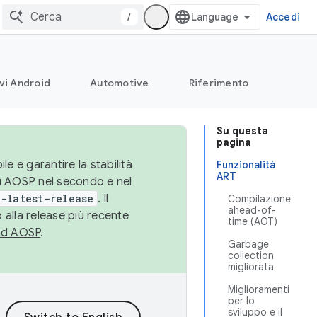
/
Accedi
vi Android
Automotive
Riferimento
Su questa
pagina
le e garantire la stabilità
Funzionalità
ART
su AOSP nel secondo e nel
-latest-release
. Il
Compilazione
ahead-of-
 alla release più recente
time (AOT)
ad AOSP
.
Garbage
collection
migliorata
Miglioramenti
per lo
sviluppo e il