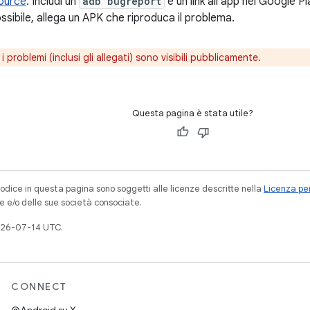
ource
. Includi un
adb bugreport
e un link all'app nel Google Pl
ssibile, allega un APK che riproduca il problema.
i problemi (inclusi gli allegati) sono visibili pubblicamente.
Questa pagina è stata utile?
codice in questa pagina sono soggetti alle licenze descritte nella
Licenza per
e e/o delle sue società consociate.
026-07-14 UTC.
CONNECT