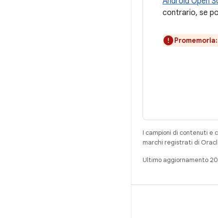
Android Open S
contrario, se po
Promemoria:
I campioni di contenuti e 
marchi registrati di Oracl
Ultimo aggiornamento 2
CREA