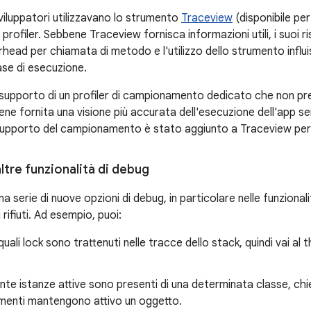
sviluppatori utilizzavano lo strumento
Traceview
(disponibile per
profiler. Sebbene Traceview fornisca informazioni utili, i suoi ri
erhead per chiamata di metodo e l'utilizzo dello strumento infl
ase di esecuzione.
 supporto di un profiler di campionamento dedicato che non pres
ne fornita una visione più accurata dell'esecuzione dell'app s
l supporto del campionamento è stato aggiunto a Traceview per 
ltre funzionalità di debug
 serie di nuove opzioni di debug, in particolare nelle funzional
 rifiuti. Ad esempio, puoi:
quali lock sono trattenuti nelle tracce dello stack, quindi vai al
nte istanze attive sono presenti di una determinata classe, chied
rimenti mantengono attivo un oggetto.