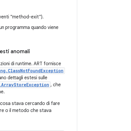
eventi "method-exit").
i un programma quando viene
resti anomali
ezioni di runtime. ART fornisce
ang.ClassNotFoundException
ano dettagli estesi sulle
.ArrayStoreException
, che
he.
 cosa stava cercando di fare
vere o il metodo che stava