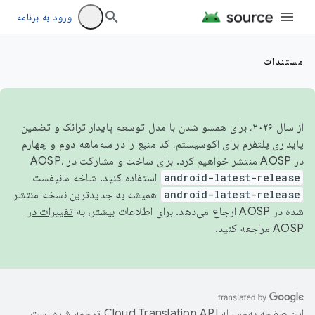
ورود به برنامه
مستندات
از سال ۲۰۲۶، برای همسو شدن با مدل توسعه پایدار ترانک و تضمین
پایداری پلتفرم برای اکوسیستم، کد منبع را در سه‌ماهه دوم و چهارم
در AOSP منتشر خواهیم کرد. برای ساخت و مشارکت در AOSP،
android-latest-release
استفاده کنید. شاخه مانیفست
android-latest-release
همیشه به جدیدترین نسخه منتشر
شده در AOSP ارجاع می‌دهد. برای اطلاعات بیشتر، به
تغییرات در
AOSP
مراجعه کنید.
این صفحه به‌وسیله
ترجمه شده است.