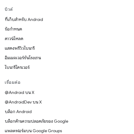
บิวด์
ที่เก็บสำหรับ Android
ข้อกำหนด
ดาวน์โหลด
แสดงพรีวิวไบนารี
อิมเมจเวอร์ชันโรงงาน
ไบนารีไดรเวอร์
เชื่อมต่อ
@Android บน X
@AndroidDev บน X
บล็อก Android
บล็อกด้านความปลอดภัยของ Google
แพลตฟอร์มบน Google Groups