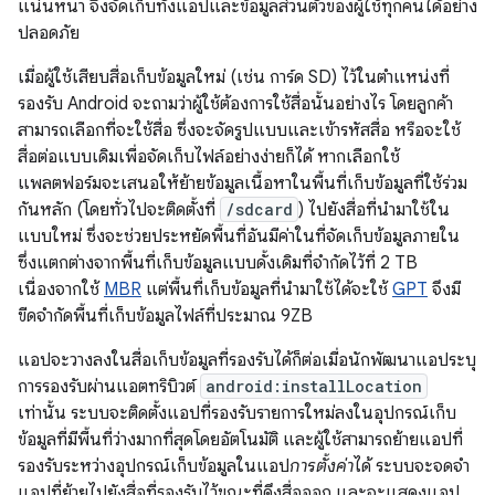
แน่นหนา จึงจัดเก็บทั้งแอปและข้อมูลส่วนตัวของผู้ใช้ทุกคนได้อย่าง
ปลอดภัย
เมื่อผู้ใช้เสียบสื่อเก็บข้อมูลใหม่ (เช่น การ์ด SD) ไว้ในตำแหน่งที่
รองรับ Android จะถามว่าผู้ใช้ต้องการใช้สื่อนั้นอย่างไร โดยลูกค้า
สามารถเลือกที่จะใช้สื่อ ซึ่งจะจัดรูปแบบและเข้ารหัสสื่อ หรือจะใช้
สื่อต่อแบบเดิมเพื่อจัดเก็บไฟล์อย่างง่ายก็ได้ หากเลือกใช้
แพลตฟอร์มจะเสนอให้ย้ายข้อมูลเนื้อหาในพื้นที่เก็บข้อมูลที่ใช้ร่วม
กันหลัก (โดยทั่วไปจะติดตั้งที่
/sdcard
) ไปยังสื่อที่นำมาใช้ใน
แบบใหม่ ซึ่งจะช่วยประหยัดพื้นที่อันมีค่าในที่จัดเก็บข้อมูลภายใน
ซึ่งแตกต่างจากพื้นที่เก็บข้อมูลแบบดั้งเดิมที่จำกัดไว้ที่ 2 TB
เนื่องจากใช้
MBR
แต่พื้นที่เก็บข้อมูลที่นำมาใช้ได้จะใช้
GPT
จึงมี
ขีดจำกัดพื้นที่เก็บข้อมูลไฟล์ที่ประมาณ 9ZB
แอปจะวางลงในสื่อเก็บข้อมูลที่รองรับได้ก็ต่อเมื่อนักพัฒนาแอประบุ
การรองรับผ่านแอตทริบิวต์
android:installLocation
เท่านั้น ระบบจะติดตั้งแอปที่รองรับรายการใหม่ลงในอุปกรณ์เก็บ
ข้อมูลที่มีพื้นที่ว่างมากที่สุดโดยอัตโนมัติ และผู้ใช้สามารถย้ายแอปที่
รองรับระหว่างอุปกรณ์เก็บข้อมูลในแอป
การตั้งค่า
ได้ ระบบจะจดจำ
แอปที่ย้ายไปยังสื่อที่รองรับไว้ขณะที่ดึงสื่อออก และจะแสดงแอป