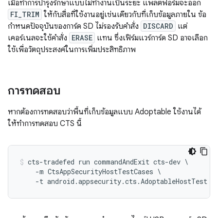
เมื่อทำการบำรุงรักษาแบบไม่ทำงานเป็นระยะ แพลตฟอร์มจะออก
FI_TRIM
ให้กับสื่อที่ใช้งานอยู่เช่นเดียวกับที่เก็บข้อมูลภายใน ข้อ
กำหนดปัจจุบันของการ์ด SD ไม่รองรับคำสั่ง
DISCARD
แต่
เคอร์เนลจะใช้คำสั่ง
ERASE
แทน ซึ่งเฟิร์มแวร์การ์ด SD อาจเลือก
ใช้เพื่อวัตถุประสงค์ในการเพิ่มประสิทธิภาพ
การทดสอบ
หากต้องการทดสอบว่าพื้นที่เก็บข้อมูลแบบ Adoptable ใช้งานได้
ให้ทำการทดสอบ CTS นี้
cts-tradefed run commandAndExit cts-dev \

    -m CtsAppSecurityHostTestCases \

    -t android.appsecurity.cts.AdoptableHostTest