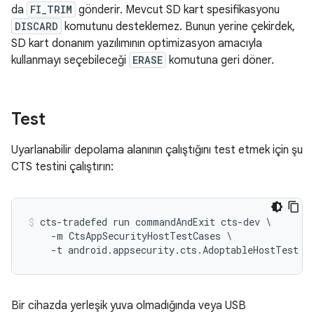
da
FI_TRIM
gönderir. Mevcut SD kart spesifikasyonu
DISCARD
komutunu desteklemez. Bunun yerine çekirdek,
SD kart donanım yazılımının optimizasyon amacıyla
kullanmayı seçebileceği
ERASE
komutuna geri döner.
Test
Uyarlanabilir depolama alanının çalıştığını test etmek için şu
CTS testini çalıştırın:
cts-tradefed run commandAndExit cts-dev \

    -m CtsAppSecurityHostTestCases \

    -t android.appsecurity.cts.AdoptableHostTest
Bir cihazda yerleşik yuva olmadığında veya USB