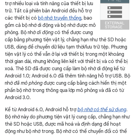
trợ nhiều loại và tính năng của thiết bị lưu
trữ. Tất cả phiên bản Android đều hỗ trợ
các thiết bị có
bộ nhớ truyền thống
, bao
gồm cả bộ nhớ di động và bộ nhớ được mô
phỏng. Bộ nhớ
di động
có thể được cung
cấp bằng phương tiện vật lý, chẳng hạn như thẻ SD hoặc
USB, dùng để chuyển dữ liệu tạm thời/lưu trữ tệp. Phương
tiện vật lý có thể vẫn ở lại với thiết bị trong một khoảng
thời gian dài, nhưng không liên kết với thiết bị và có thể bị
xoá. Thẻ SD đã được cung cấp làm bộ nhớ di động kể từ
Android 1.0; Android 6.0 đã thêm tính năng hỗ trợ USB. Bộ
nhớ
đã mô phỏng
được cung cấp bằng cách hiển thị một
phần bộ nhớ trong thông qua lớp mô phỏng và đã có từ
Android 3.0.
Kể từ Android 6.0, Android hỗ trợ
bộ nhớ có thể sử dụng
.
Bộ nhớ này do phương tiện vật lý cung cấp, chẳng hạn như
thẻ SD hoặc USB, được mã hoá và định dạng để hoạt
động như bộ nhớ trong. Bộ nhớ có thể chuyển đổi có thể