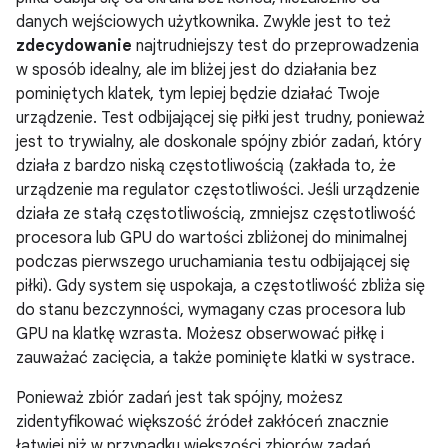
danych wejściowych użytkownika. Zwykle jest to też
zdecydowanie
najtrudniejszy test do przeprowadzenia
w sposób idealny, ale im bliżej jest do działania bez
pominiętych klatek, tym lepiej będzie działać Twoje
urządzenie. Test odbijającej się piłki jest trudny, ponieważ
jest to trywialny, ale doskonale spójny zbiór zadań, który
działa z bardzo niską częstotliwością (zakłada to, że
urządzenie ma regulator częstotliwości. Jeśli urządzenie
działa ze stałą częstotliwością, zmniejsz częstotliwość
procesora lub GPU do wartości zbliżonej do minimalnej
podczas pierwszego uruchamiania testu odbijającej się
piłki). Gdy system się uspokaja, a częstotliwość zbliża się
do stanu bezczynności, wymagany czas procesora lub
GPU na klatkę wzrasta. Możesz obserwować piłkę i
zauważać zacięcia, a także pominięte klatki w systrace.
Ponieważ zbiór zadań jest tak spójny, możesz
zidentyfikować większość źródeł zakłóceń znacznie
łatwiej niż w przypadku większości zbiorów zadań