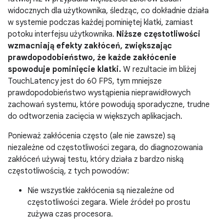
widocznych dla użytkownika, śledząc, co dokładnie działa
w systemie podczas każdej pominiętej klatki, zamiast
potoku interfejsu użytkownika.
Niższe częstotliwości
wzmacniają efekty zakłóceń, zwiększając
prawdopodobieństwo, że każde zakłócenie
spowoduje pominięcie klatki.
W rezultacie im bliżej
TouchLatency jest do 60 FPS, tym mniejsze
prawdopodobieństwo wystąpienia nieprawidłowych
zachowań systemu, które powodują sporadyczne, trudne
do odtworzenia zacięcia w większych aplikacjach.
Ponieważ zakłócenia często (ale nie zawsze) są
niezależne od częstotliwości zegara, do diagnozowania
zakłóceń używaj testu, który działa z bardzo niską
częstotliwością, z tych powodów:
Nie wszystkie zakłócenia są niezależne od
częstotliwości zegara. Wiele źródeł po prostu
zużywa czas procesora.