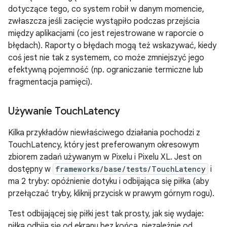
dotyczące tego, co system robił w danym momencie,
zwłaszcza jeśli zacięcie wystąpiło podczas przejścia
między aplikacjami (co jest rejestrowane w raporcie o
błędach). Raporty o błędach mogą też wskazywać, kiedy
coś jest nie tak z systemem, co może zmniejszyć jego
efektywną pojemność (np. ograniczanie termiczne lub
fragmentacja pamięci).
Używanie Touch
Latency
Kilka przykładów niewłaściwego działania pochodzi z
TouchLatency, który jest preferowanym okresowym
zbiorem zadań używanym w Pixelu i Pixelu XL. Jest on
dostępny w
frameworks/base/tests/TouchLatency
i
ma 2 tryby: opóźnienie dotyku i odbijająca się piłka (aby
przełączać tryby, kliknij przycisk w prawym górnym rogu).
Test odbijającej się piłki jest tak prosty, jak się wydaje:
piłka odbija się od ekranu bez końca, niezależnie od