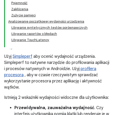
Pojemność
Zakłócenia
Zużycie pamięci
Analizowanie początkowej wydajności urządzenia
Używanie syntetycznych testów porównawczych
Używanie raportów o błędach
Używanie TouchLatency
Użyj
Simpleperf
aby ocenić wydajność urządzenia.
Simpleperf to natywne narzędzie do profilowania aplikacji
i procesów natywnych w Androidzie. Użyj
profilera
procesora
, aby w czasie rzeczywistym sprawdzać
wykorzystanie procesora przez aplikację i aktywność
wątków.
Istnieją 2 wskaźniki wydajności widoczne dla użytkownika:
Przewidywalna, zauważalna wydajność
. Czy
interfejs użytkownika pomija klatki lub renderuje je w