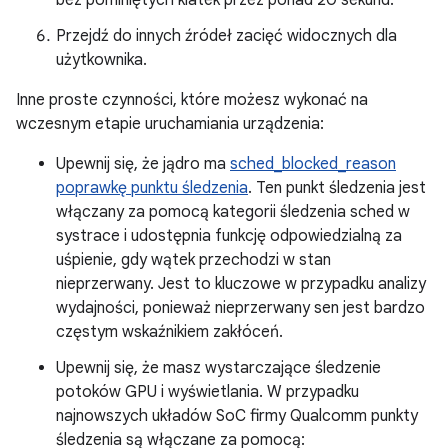
bez pominiętych klatek przez ponad 20 sekund.
Przejdź do innych źródeł zacięć widocznych dla
użytkownika.
Inne proste czynności, które możesz wykonać na
wczesnym etapie uruchamiania urządzenia:
Upewnij się, że jądro ma
sched_blocked_reason
poprawkę punktu śledzenia
. Ten punkt śledzenia jest
włączany za pomocą kategorii śledzenia sched w
systrace i udostępnia funkcję odpowiedzialną za
uśpienie, gdy wątek przechodzi w stan
nieprzerwany. Jest to kluczowe w przypadku analizy
wydajności, ponieważ nieprzerwany sen jest bardzo
częstym wskaźnikiem zakłóceń.
Upewnij się, że masz wystarczające śledzenie
potoków GPU i wyświetlania. W przypadku
najnowszych układów SoC firmy Qualcomm punkty
śledzenia są włączane za pomocą: