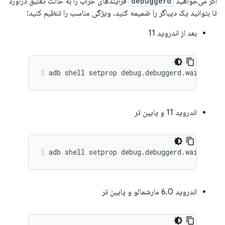
اگر می‌خواهید
debuggerd
فرآیندهای خراب را به حالت تعلیق درآورد
تا بتوانید یک دیباگر را ضمیمه کنید، ویژگی مناسب را تنظیم کنید:
بعد از اندروید 11
adb shell setprop debug.debuggerd.wait_for_
اندروید 11 و پایین تر
adb shell setprop debug.debuggerd.wait_for_
اندروید 6.0 مارشمالو و پایین تر