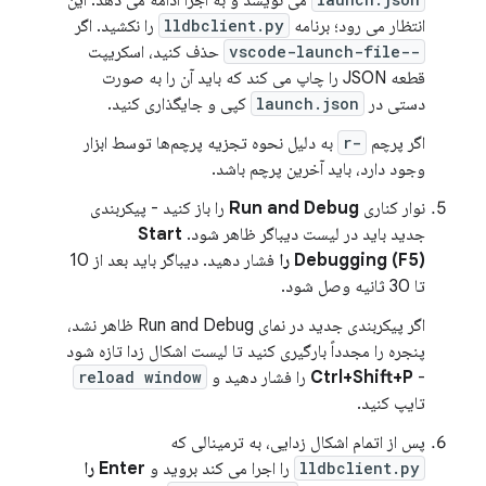
می نویسد و به اجرا ادامه می دهد. این
انتظار می رود؛ برنامه
lldbclient.py
را نکشید. اگر
--vscode-launch-file
حذف کنید، اسکریپت
قطعه JSON را چاپ می کند که باید آن را به صورت
دستی در
launch.json
کپی و جایگذاری کنید.
اگر پرچم
-r
به دلیل نحوه تجزیه پرچم‌ها توسط ابزار
وجود دارد، باید آخرین پرچم باشد.
نوار کناری
Run and Debug
را باز کنید - پیکربندی
جدید باید در لیست دیباگر ظاهر شود.
Start
Debugging (F5) را
فشار دهید. دیباگر باید بعد از 10
تا 30 ثانیه وصل شود.
اگر پیکربندی جدید در نمای Run and Debug ظاهر نشد،
پنجره را مجدداً بارگیری کنید تا لیست اشکال زدا تازه شود
-
Ctrl+Shift+P
را فشار دهید و
reload window
تایپ کنید.
پس از اتمام اشکال زدایی، به ترمینالی که
lldbclient.py
را اجرا می کند بروید و
Enter را