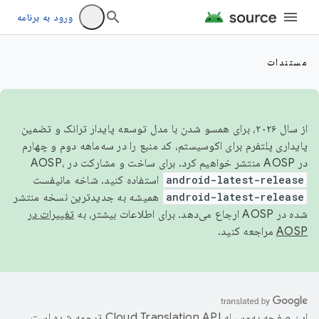
ورود به برنامه
مستندات
از سال ۲۰۲۶، برای همسو شدن با مدل توسعه پایدار ترانک و تضمین
پایداری پلتفرم برای اکوسیستم، کد منبع را در سه‌ماهه دوم و چهارم
در AOSP منتشر خواهیم کرد. برای ساخت و مشارکت در AOSP،
android-latest-release
استفاده کنید. شاخه مانیفست
android-latest-release
همیشه به جدیدترین نسخه منتشر
شده در AOSP ارجاع می‌دهد. برای اطلاعات بیشتر، به
تغییرات در
AOSP
مراجعه کنید.
این صفحه به‌وسیله
ترجمه شده است.