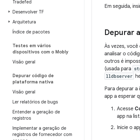
Tradefed
Em seguida, ins
Desenvolver TF
Arquitetura
Depurar a
Índice de pacotes
Testes em vários
Às vezes, você 
dispositivos com o Mobly
analisar o cód
outros é impos
Visão geral
(usada para
st
Depurar código de
lldbserver
he
plataforma nativa
Para depurar a 
Visão geral
app a esperar 
Ler relatórios de bugs
Acesse
C
Entender a geração de
app na lis
registros
Inicie o a
Implementar a geração de
registros de fornecedor com