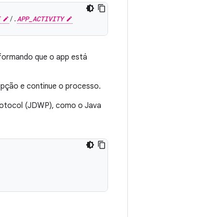
/.
APP_ACTIVITY
nformando que o app está
upção e continue o processo.
rotocol (JDWP), como o Java