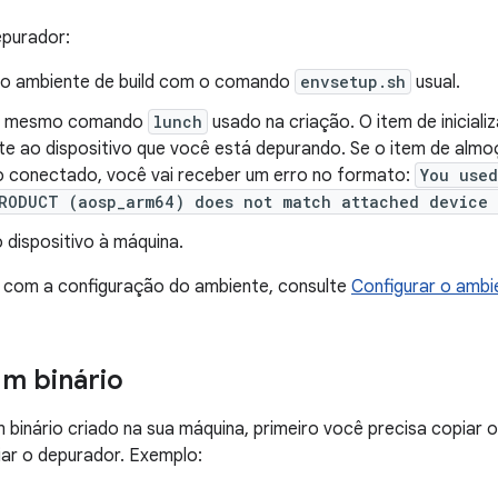
epurador:
 o ambiente de build com o comando
envsetup.sh
usual.
o mesmo comando
lunch
usado na criação. O item de inicial
e ao dispositivo que você está depurando. Se o item de alm
vo conectado, você vai receber um erro no formato:
You use
RODUCT (aosp_arm64) does not match attached device
 dispositivo à máquina.
a com a configuração do ambiente, consulte
Configurar o ambi
m binário
 binário criado na sua máquina, primeiro você precisa copiar o 
ciar o depurador. Exemplo: