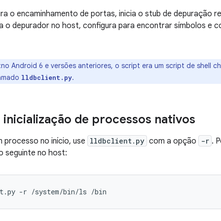
gura o encaminhamento de portas, inicia o stub de depuração
icia o depurador no host, configura para encontrar símbolos e
:no Android 6 e versões anteriores, o script era um script de shell
hamado
.
lldbclient.py
 inicialização de processos nativos
 processo no início, use
lldbclient.py
com a opção
-r
. 
o seguinte no host: