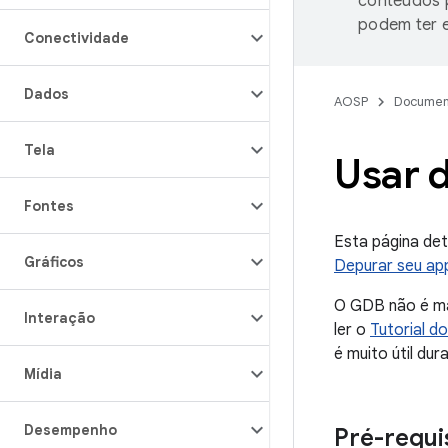
conteúdos p
podem ter e
Conectividade
Dados
AOSP
Documen
Tela
Usar 
Fontes
Esta página de
Gráficos
Depurar seu ap
O GDB não é ma
Interação
ler o
Tutorial d
é muito útil dur
Mídia
Desempenho
Pré-requi