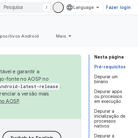
/
Fazer login
positivos Android
Mais
Nesta página
Pré-requisitos
ável e garantir a
Depurar um
igo-fonte no AOSP no
binário
android-latest-release
.
Depurar apps
renciar a versão mais
ou processos
no AOSP
.
em execução
Depurar a
inicialização de
processos
nativos
Depurar a