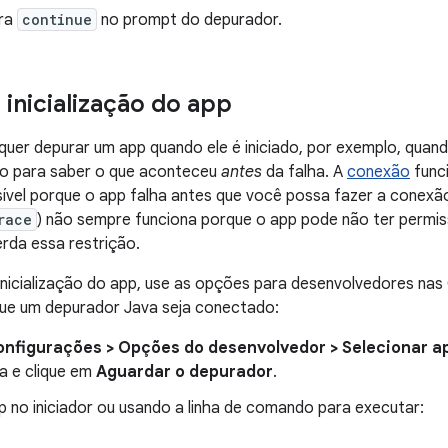
ira
continue
no prompt do depurador.
 inicialização do app
quer depurar um app quando ele é iniciado, por exemplo, quan
igo para saber o que aconteceu
antes
da falha. A
conexão
func
sível porque o app falha antes que você possa fazer a conex
race
) não sempre funciona porque o app pode não ter permis
rda essa restrição.
inicialização do app, use as opções para desenvolvedores nas 
que um depurador Java seja conectado:
onfigurações > Opções do desenvolvedor > Selecionar a
ta e clique em
Aguardar o depurador
.
pp no iniciador ou usando a linha de comando para executar: