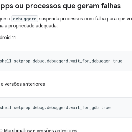
pps ou processos que geram falhas
 que o
debuggerd
suspenda processos com falha para que v
na a propriedade adequada:
droid 11
shell setprop debug.debuggerd.wait_for_debugger true
 e versões anteriores
shell setprop debug.debuggerd.wait_for_gdb true
.0 Marshmallow e versões anteriores