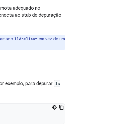
 remota adequado no
 conecta ao stub de depuração
 chamado
em vez de um
lldbclient
Por exemplo, para depurar
ls