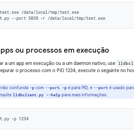
test.exe /data/local/tmp/test.exe
t.py --port 5038 -r /data/local/tmp/test.exe
apps ou processos em execução
ar a um app em execução ou a um daemon nativo, use
lldbcl
epurar o processo com o PID 1234, execute o seguinte no hos
:não confunda
com
.
é para PID, e
é usado para
-p
--port
-p
--port
onsulte
para mais informações.
lldbclient.py --help