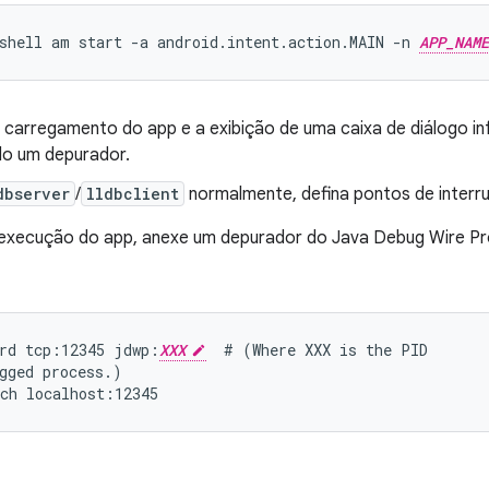
shell am start -a android.intent.action.MAIN -n 
APP_NAME
 carregamento do app e a exibição de uma caixa de diálogo i
o um depurador.
dbserver
/
lldbclient
normalmente, defina pontos de interr
a execução do app, anexe um depurador do Java Debug Wire P
rd tcp:12345 jdwp:
XXX
  # (Where XXX is the PID

gged process.)
ch localhost:12345