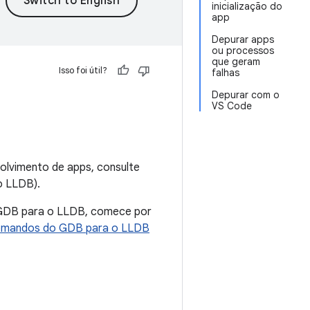
inicialização do
app
Depurar apps
ou processos
que geram
Isso foi útil?
falhas
Depurar com o
VS Code
olvimento de apps, consulte
o LLDB).
 GDB para o LLDB, comece por
omandos do GDB para o LLDB