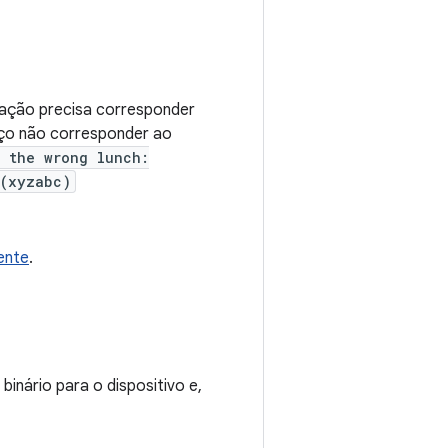
ização precisa corresponder
oço não corresponder ao
d the wrong lunch:
 (xyzabc)
ente
.
binário para o dispositivo e,