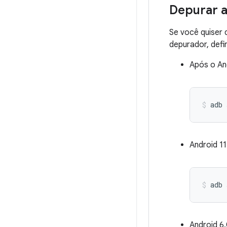
Depurar a
Se você quiser
depurador, defi
Após o An
adb 
Android 11
adb 
Android 6