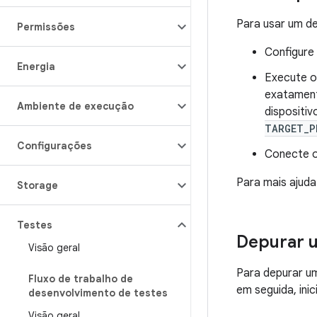
Para usar um d
Permissões
Configure
Energia
Execute 
exatament
Ambiente de execução
dispositi
TARGET_P
Configurações
Conecte o
Para mais ajud
Storage
Testes
Depurar u
Visão geral
Para depurar um
Fluxo de trabalho de
em seguida, ini
desenvolvimento de testes
Visão geral