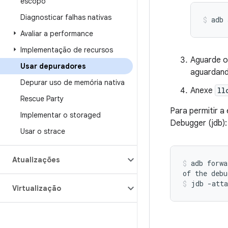
escopo
Diagnosticar falhas nativas
adb 
Avaliar a performance
Implementação de recursos
Aguarde o
Usar depuradores
aguardand
Depurar uso de memória nativa
Anexe
ll
Rescue Party
Para permitir 
Implementar o storaged
Debugger (jdb):
Usar o strace
Atualizações
adb forwa
of the debu
jdb -atta
Virtualização