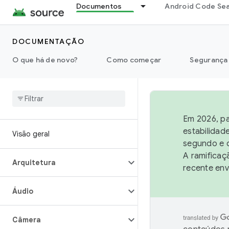
Documentos
Android Code Se
DOCUMENTAÇÃO
O que há de novo?
Como começar
Segurança
Em 2026, pa
estabilidad
Visão geral
segundo e q
A ramificaç
Arquitetura
recente env
Áudio
Câmera