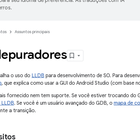
ara seu idioma de preferência. As traduções com IA
rros.
tos
Assuntos principais
depuradores
talha o uso do
LLDB
para desenvolvimento de SO. Para desenv
p
, que explica como usar a GUI do Android Studio (com base n
is fornecido nem tem suporte. Se você estiver trocando do
o LLDB
. Se você é um usuário avançado do GDB, o
mapa de c
ante a transição.
sitos