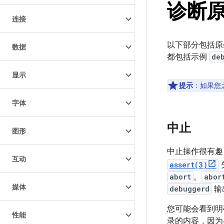
诊断
连接
以下部分包括原
数据
都包括示例
de
显示
提示
：如果您
字体
中止
图形
中止操作很有趣
互动
assert(3)
abort
。
abor
媒体
debuggerd
输
您可能会看到明
性能
录的内容，因