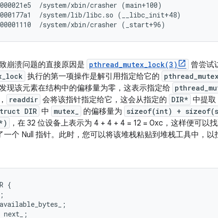
000021e5  /system/xbin/crasher (main+100)

000177a1  /system/lib/libc.so (__libc_init+48)

致崩溃问题的直接原因是
pthread_mutex_lock(3)
曾尝试访
x_lock
执行的第一项操作是解引用指定给它的
pthread_mute
发现该元素在结构中的偏移量为零，这表示指定给
pthread_mu
出，
readdir
会将该指针指定给它，这会从指定的
DIR*
中提取
truct DIR
中
mutex_
的偏移量为
sizeof(int) + sizeof(
*)
，在 32 位设备上表示为 4 + 4 + 4 = 12 = 0xc，这
一个 Null 指针。此时，您可以将该堆栈粘贴到堆栈工具中，以找出
R {

;

available_bytes_;

 next_;
