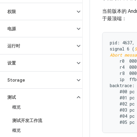
当前版本的 And
权限
于最顶端：
电源
pid: 4637, 
运行时
signal 6 (
S
Abort messa
    r0  000
设置
    r4  000
    r8  000
    ip  ffb
Storage
backtrace:

    #00 pc 
测试
    #01 pc 
    #02 pc 
概览
    #03 pc 
    #04 pc 
测试开发工作流
概览