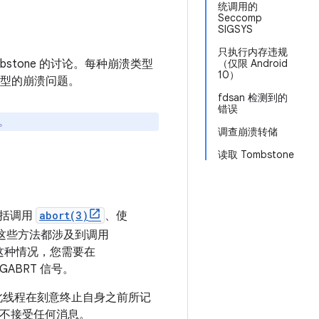
统调用的
Seccomp
SIGSYS
只执行内存违规
tone 的讨论。每种崩溃类型
（仅限 Android
10）
型的崩溃问题。
fdsan 检测到的
错误
。
调查崩溃转储
读取 Tombstone
包括调用
abort(3)
、使
有这些方法都涉及到调用
别这种情况，您需要在
IGABRT 信号。
此线程在刻意终止自身之前所记
不接受任何消息。