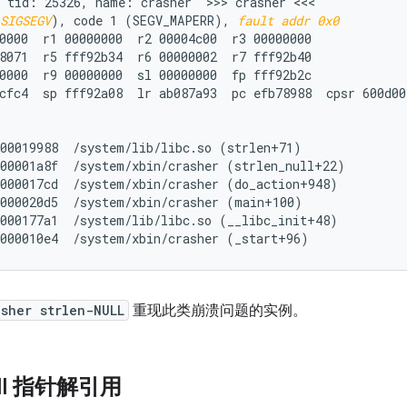
 tid: 25326, name: crasher  >>> crasher <<<

SIGSEGV
), code 1 (SEGV_MAPERR), 
fault addr 0x0
0000  r1 00000000  r2 00004c00  r3 00000000

8071  r5 fff92b34  r6 00000002  r7 fff92b40

0000  r9 00000000  sl 00000000  fp fff92b2c

cfc4  sp fff92a08  lr ab087a93  pc efb78988  cpsr 600d003
00019988  /system/lib/libc.so (strlen+71)

00001a8f  /system/xbin/crasher (strlen_null+22)

000017cd  /system/xbin/crasher (do_action+948)

000020d5  /system/xbin/crasher (main+100)

000177a1  /system/lib/libc.so (__libc_init+48)

asher strlen-NULL
重现此类崩溃问题的实例。
ll 指针解引用