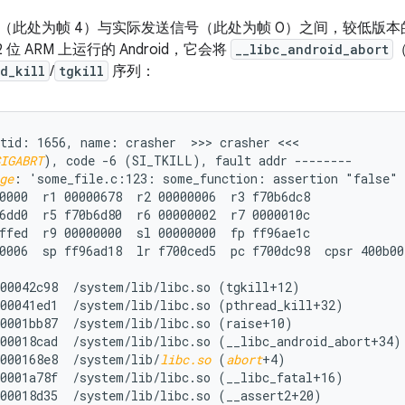
此处为帧 4）与实际发送信号（此处为帧 0）之间，较低版本的 A
 位 ARM 上运行的 Android，它会将
__libc_android_abort
d_kill
/
tgkill
序列：
tid: 1656, name: crasher  >>> crasher <<<

IGABRT
ge
: 'some_file.c:123: some_function: assertion "false" 
0000  r1 00000678  r2 00000006  r3 f70b6dc8

6dd0  r5 f70b6d80  r6 00000002  r7 0000010c

ffed  r9 00000000  sl 00000000  fp ff96ae1c

0006  sp ff96ad18  lr f700ced5  pc f700dc98  cpsr 400b001
00042c98  /system/lib/libc.so (tgkill+12)

00041ed1  /system/lib/libc.so (pthread_kill+32)

0001bb87  /system/lib/libc.so (raise+10)

00018cad  /system/lib/libc.so (__libc_android_abort+34)

000168e8  /system/lib/
libc.so
 (
abort
+4)

0001a78f  /system/lib/libc.so (__libc_fatal+16)

00018d35  /system/lib/libc.so (__assert2+20)
