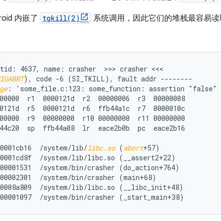
roid 内嵌了
tgkill(2)
系统调用，因此它们的堆栈最容易读取，同
tid: 4637, name: crasher  >>> crasher <<<

IGABRT
ge
: 'some_file.c:123: some_function: assertion "false" 
00000  r1  0000121d  r2  00000006  r3  00000008

0121d  r5  0000121d  r6  ffb44a1c  r7  0000010c

00000  r9  00000000  r10 00000000  r11 00000000

44c20  sp  ffb44a08  lr  eace2b0b  pc  eace2b16

0001cb16  /system/lib/
libc.so
 (
abort
+57)

0001cd8f  /system/lib/libc.so (__assert2+22)

00001531  /system/bin/crasher (do_action+764)

00002301  /system/bin/crasher (main+68)

0008a809  /system/lib/libc.so (__libc_init+48)
