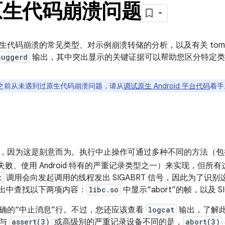
原生代码崩溃问题
生代码崩溃的常见类型、对示例崩溃转储的分析，以及有关 tombs
buggerd
输出，其中突出显示的关键证据可以帮助您区分特定类
之前从未遇到过原生代码崩溃问题，请从
调试原生 Android 平台代码
着手
，因为这是刻意而为。执行中止操作可通过多种不同的方法（
失败、使用 Android 特有的严重记录类型之一）来实现，但所
t
调用会向发起调用的线程发出 SIGABRT 信号，因此为了识
出中查找以下两项内容：
libc.so
中显示“abort”的帧，以及 S
确的“中止消息”行。不过，您还应该查看
logcat
输出，了解
为与
assert(3)
或高级别的严重记录设备不同的是，
abort(3)