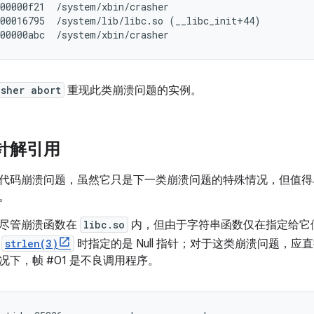
00000f21  /system/xbin/crasher

00016795  /system/lib/libc.so (__libc_init+44)

asher abort
重现此类崩溃问题的实例。
 指针解引用
代码崩溃问题，虽然它只是下一类崩溃问题的特殊情况，但值得
。
尽管崩溃函数在
libc.so
内，但由于字符串函数仅在指定给它
用
strlen(3)
时指定的是 Null 指针；对于这类崩溃问题，
下，帧 #01 是不良调用程序。