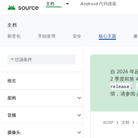
文档
Android 代码搜索
文档
新变化
开始使用
安全
核心主题
兼
自 202
2 季度和第
概览
release
。
情，请参阅
架构
音频
AOSP
文档
摄像头