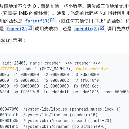
故障地址不会为 0，而是其他一些小数字。两位或三位地址尤
引用（它需要 1MiB 的偏移量）。通常，当您的代码将 Null 指
常用的函数是
fprintf(3)
（或任何其他使用 FILE* 的函数）
底是
fopen(3)
调用先成功，还是
opendir(3)
调用先成
addir
示例：
 tid: 25405, name: crasher  >>> crasher <<<

SIGSEGV
), code 1 (SEGV_MAPERR), 
fault addr 0xc
000c  r1 00000000  r2 00000000  r3 3d5f0000

0000  r5 0000000c  r6 00000002  r7 ff8618f0

0000  r9 00000000  sl 00000000  fp ff8618dc

6834  sp ff8617a8  lr eda34a1f  pc eda618f6  cpsr 600d003
000478f6  /system/lib/libc.so (pthread_mutex_lock+1)

0001aa1b  /system/lib/libc.so (readdir+10)

00001b35  /system/xbin/crasher (readdir_null+20)

00001815  /system/xbin/crasher (do_action+976)
