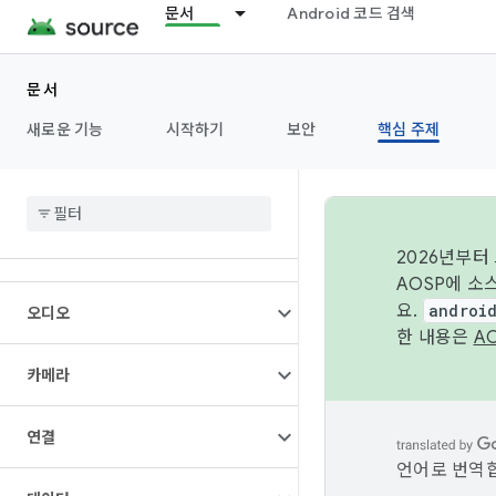
문서
Android 코드 검색
문서
새로운 기능
시작하기
보안
핵심 주제
개요
아키텍처
2026년부터
AOSP에 소
요.
androi
오디오
한 내용은
A
카메라
연결
언어로 번역합