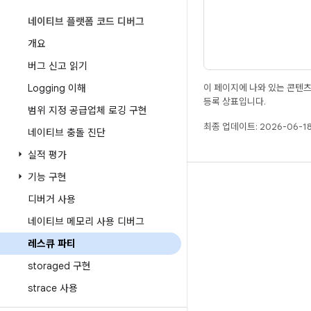
네이티브 플랫폼 코드 디버그
개요
버그 신고 읽기
Logging 이해
이 페이지에 나와 있는 콘텐
등록 상표입니다.
범위 지정 공급업체 로깅 구현
최종 업데이트: 2026-06-18
네이티브 충돌 진단
실적 평가
기능 구현
빌드
디버거 사용
Android 저장소
네이티브 메모리 사용 디버그
요구사항
레스큐 파티
다운로드
storaged 구현
바이너리 미리보기
strace 사용
공장 출고 시 이미지