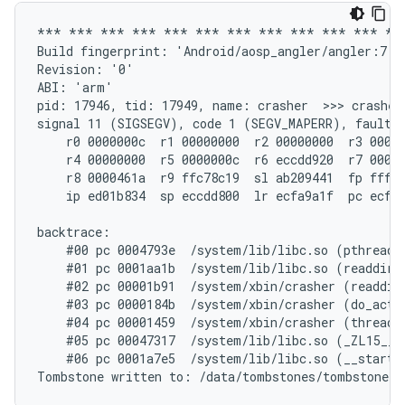
*** *** *** *** *** *** *** *** *** *** *** ***
Build fingerprint: 'Android/aosp_angler/angler:7.1.
Revision: '0'

ABI: 'arm'

pid: 17946, tid: 17949, name: crasher  >>> crasher 
signal 11 (SIGSEGV), code 1 (SEGV_MAPERR), fault a
    r0 0000000c  r1 00000000  r2 00000000  r3 00000
    r4 00000000  r5 0000000c  r6 eccdd920  r7 00000
    r8 0000461a  r9 ffc78c19  sl ab209441  fp fffff
    ip ed01b834  sp eccdd800  lr ecfa9a1f  pc ecfd6
backtrace:

    #00 pc 0004793e  /system/lib/libc.so (pthread_m
    #01 pc 0001aa1b  /system/lib/libc.so (readdir+1
    #02 pc 00001b91  /system/xbin/crasher (readdir_
    #03 pc 0000184b  /system/xbin/crasher (do_actio
    #04 pc 00001459  /system/xbin/crasher (thread_c
    #05 pc 00047317  /system/lib/libc.so (_ZL15__p
    #06 pc 0001a7e5  /system/lib/libc.so (__start_t