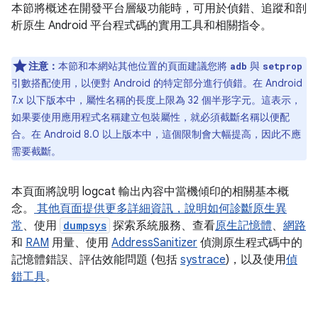
本節將概述在開發平台層級功能時，可用於偵錯、追蹤和剖
析原生 Android 平台程式碼的實用工具和相關指令。
注意：
本節和本網站其他位置的頁面建議您將
與
adb
setprop
引數搭配使用，以便對 Android 的特定部分進行偵錯。在 Android
7.x 以下版本中，屬性名稱的長度上限為 32 個半形字元。這表示，
如果要使用應用程式名稱建立包裝屬性，就必須截斷名稱以便配
合。在 Android 8.0 以上版本中，這個限制會大幅提高，因此不應
需要截斷。
本頁面將說明 logcat 輸出內容中當機傾印的相關基本概
念。
其他頁面提供更多詳細資訊，說明如何
診斷原生異
常
、使用
dumpsys
探索系統服務、查看
原生記憶體
、
網路
和
RAM
用量、使用
AddressSanitizer
偵測原生程式碼中的
記憶體錯誤、評估效能問題 (包括
systrace
)，以及使用
偵
錯工具
。