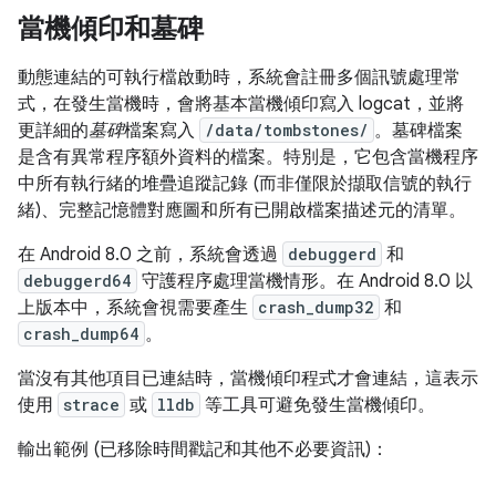
當機傾印和墓碑
動態連結的可執行檔啟動時，系統會註冊多個訊號處理常
式，在發生當機時，會將基本當機傾印寫入 logcat，並將
更詳細的
墓碑
檔案寫入
/data/tombstones/
。墓碑檔案
是含有異常程序額外資料的檔案。特別是，它包含當機程序
中所有執行緒的堆疊追蹤記錄 (而非僅限於擷取信號的執行
緒)、完整記憶體對應圖和所有已開啟檔案描述元的清單。
在 Android 8.0 之前，系統會透過
debuggerd
和
debuggerd64
守護程序處理當機情形。在 Android 8.0 以
上版本中，系統會視需要產生
crash_dump32
和
crash_dump64
。
當沒有其他項目已連結時，當機傾印程式才會連結，這表示
使用
strace
或
lldb
等工具可避免發生當機傾印。
輸出範例 (已移除時間戳記和其他不必要資訊)：