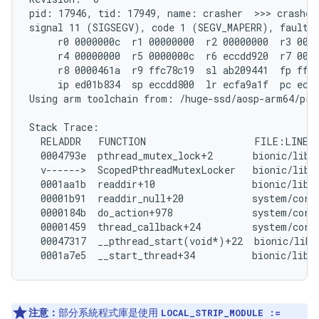
pid: 17946, tid: 17949, name: crasher  >>> crasher 
signal 11 (SIGSEGV), code 1 (SEGV_MAPERR), fault a
     r0 0000000c  r1 00000000  r2 00000000  r3 0000
     r4 00000000  r5 0000000c  r6 eccdd920  r7 0000
     r8 0000461a  r9 ffc78c19  sl ab209441  fp ffff
     ip ed01b834  sp eccdd800  lr ecfa9a1f  pc ecfd
Using arm toolchain from: /huge-ssd/aosp-arm64/pre
Stack Trace:

  RELADDR   FUNCTION                   FILE:LINE

  0004793e  pthread_mutex_lock+2       bionic/libc/
  v------>  ScopedPthreadMutexLocker   bionic/libc/
  0001aa1b  readdir+10                 bionic/libc/
  00001b91  readdir_null+20            system/core/
  0000184b  do_action+978              system/core/
  00001459  thread_callback+24         system/core/
  00047317  __pthread_start(void*)+22  bionic/libc
注意：
部分系統程式庫是使用
LOCAL_STRIP_MODULE :=