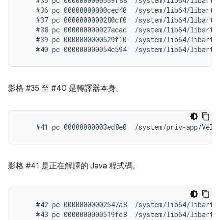
    #35 pc 0000000000559f88  /system/lib64/libart.s
    #36 pc 00000000000ced40  /system/lib64/libart.
    #37 pc 0000000000280cf0  /system/lib64/libart.
    #38 pc 000000000027acac  /system/lib64/libart.
    #39 pc 0000000000529f10  /system/lib64/libart.s
影格 #35 至 #40 是轉譯器本身。
影格 #41 是正在解譯的 Java 程式碼。
    #42 pc 00000000002547a8  /system/lib64/libart.
    #43 pc 0000000000519fd8  /system/lib64/libart.