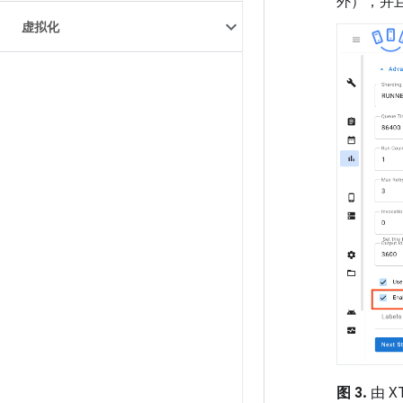
外），并且 
虚拟化
图 3.
由 X