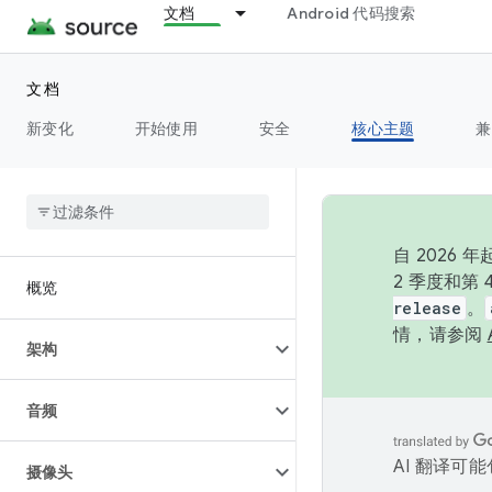
文档
Android 代码搜索
文档
新变化
开始使用
安全
核心主题
兼
自 202
2 季度和第
概览
release
。
情，请参阅
架构
音频
AI 翻译可
摄像头