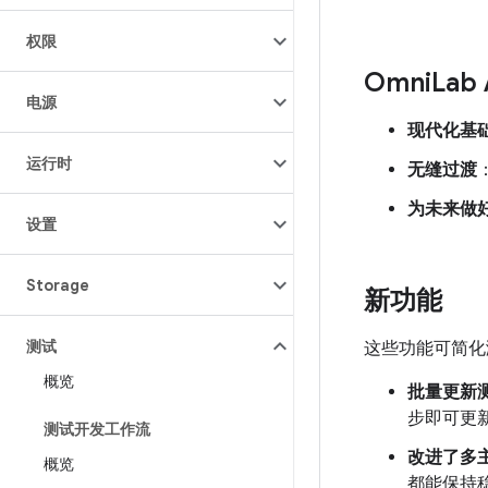
权限
Omni
Lab 
电源
现代化基
运行时
无缝过渡
为未来做
设置
Storage
新功能
测试
这些功能可简化
概览
批量更新
步即可更
测试开发工作流
改进了多
概览
都能保持