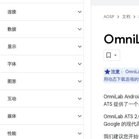
连接
AOSP
文档
数据
Omni
显示
字体
注意
：
OmniL
用动态下载选项的情况
图形
OmniLab And
互动
ATS 提供了
媒体
OmniLab 
Google 的现
性能
我们建议您开始使