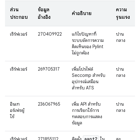
ส่วน
ข้อมูล
ความ
คำอธิบาย
ประกอบ
อ้างอิง
รุนแรง
เซิร์ฟเวอร์
270409922
แก้ไขปัญหาที่
ปาน
ระบบจัดการความ
กลาง
คิดเห็นของ Pylint
ไม่ถูกต้อง
เซิร์ฟเวอร์
269705317
เพิ่มโปรไฟล์
ปาน
Seccomp สำหรับ
กลาง
อุปกรณ์เสมือน
สำหรับ ATS
อินเท
236067965
เพิ่ม API สำหรับ
ปาน
อร์เฟซผู้
การเรียกใช้การ
กลาง
ใช้
ทดสอบการแสดง
ข้อมูล
aapt2
เซิร์ฟเวอร์
271855112
ติดตั้ง
ใน
สูง