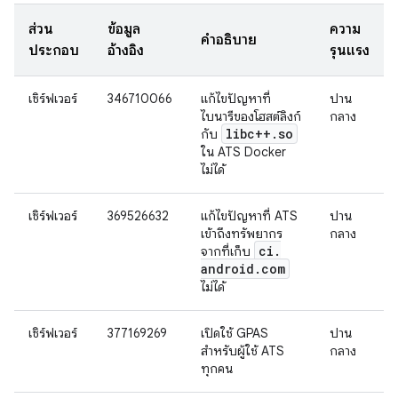
ส่วน
ข้อมูล
ความ
คำอธิบาย
ประกอบ
อ้างอิง
รุนแรง
เซิร์ฟเวอร์
346710066
แก้ไขปัญหาที่
ปาน
ไบนารีของโฮสต์ลิงก์
กลาง
libc++
.
so
กับ
ใน ATS Docker
ไม่ได้
เซิร์ฟเวอร์
369526632
แก้ไขปัญหาที่ ATS
ปาน
เข้าถึงทรัพยากร
กลาง
ci
.
จากที่เก็บ
android
.
com
ไม่ได้
เซิร์ฟเวอร์
377169269
เปิดใช้ GPAS
ปาน
สำหรับผู้ใช้ ATS
กลาง
ทุกคน