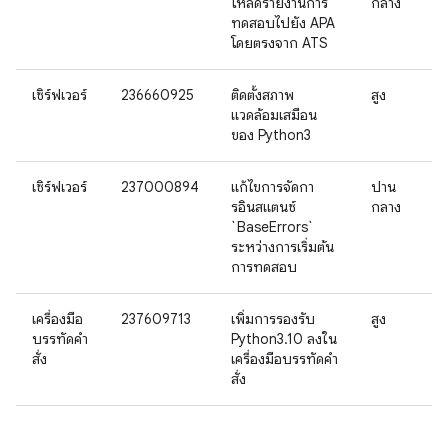
โหลดรายงานการ
กลาง
ทดสอบไปยัง APA
โดยตรงจาก ATS
เซิร์ฟเวอร์
236660925
ติดตั้งสภาพ
สูง
แวดล้อมเสมือน
ของ Python3
เซิร์ฟเวอร์
237000894
แก้ไขการจัดกา
ปาน
รอินสแตนซ์
กลาง
`BaseErrors`
ระหว่างการเริ่มต้น
การทดสอบ
เครื่องมือ
237609713
เพิ่มการรองรับ
สูง
บรรทัดคำ
Python3.10 ลงใน
สั่ง
เครื่องมือบรรทัดคำ
สั่ง