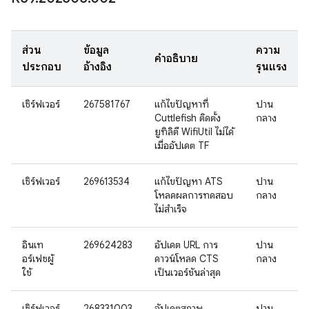
ส่วน
ข้อมูล
ความ
คำอธิบาย
ประกอบ
อ้างอิง
รุนแรง
เซิร์ฟเวอร์
267581767
แก้ไขปัญหาที่
ปาน
Cuttlefish ติดตั้ง
กลาง
ยูทิลิตี WifiUtil ไม่ได้
เมื่ออัปเดต TF
เซิร์ฟเวอร์
269613534
แก้ไขปัญหา ATS
ปาน
โหลดผลการทดสอบ
กลาง
ไม่สำเร็จ
อินเท
269624283
อัปเดต URL การ
ปาน
อร์เฟซผู้
ดาวน์โหลด CTS
กลาง
ใช้
เป็นเวอร์ชันล่าสุด
เซิร์ฟเวอร์
268331003
อัปเดตสภาพ
ปาน