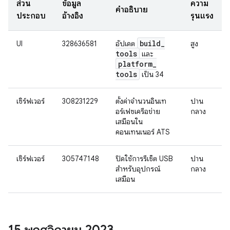
ส่วน
ข้อมูล
ความ
คำอธิบาย
ประกอบ
อ้างอิง
รุนแรง
build
_
UI
328636581
อัปเดต
สูง
tools
และ
platform
_
tools
เป็น 34
เซิร์ฟเวอร์
308231229
ตั้งค่าจำนวนอินเท
ปาน
อร์เฟซเครือข่าย
กลาง
เสมือนใน
คอนเทนเนอร์ ATS
เซิร์ฟเวอร์
305747148
ปิดใช้การรีเซ็ต USB
ปาน
สำหรับอุปกรณ์
กลาง
เสมือน