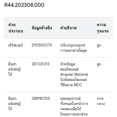
R44
.
202308
.
000
ส่วน
ความ
ข้อมูลอ้างอิง
คำอธิบาย
ประกอบ
รุนแรง
เซิร์ฟเวอร์
290550075
ปรับปรุงกลยุทธ์
สูง
การแยกส่วนโมดูล
อินเท
287031213
ย้ายข้อมูล
สูง
อร์เฟซผู้
คอมโพเนนต์
ใช้
Angular Material
ไปยังคอมโพเนนต์
ที่อิงตาม MDC
อินเท
288981255
แสดงอุปกรณ์
ปาน
อร์เฟซผู้
ทั้งหมดในหน้าการ
กลาง
ใช้
ทดสอบเมื่อใช้
โหมดการแยกส่วน