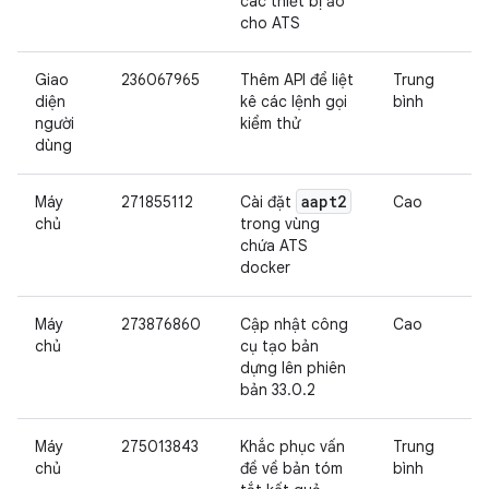
các thiết bị ảo
cho ATS
Giao
236067965
Thêm API để liệt
Trung
diện
kê các lệnh gọi
bình
người
kiểm thử
dùng
aapt2
Máy
271855112
Cài đặt
Cao
chủ
trong vùng
chứa ATS
docker
Máy
273876860
Cập nhật công
Cao
chủ
cụ tạo bản
dựng lên phiên
bản 33.0.2
Máy
275013843
Khắc phục vấn
Trung
chủ
đề về bản tóm
bình