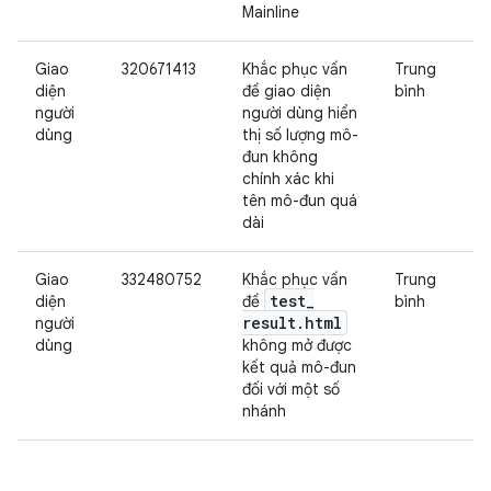
Mainline
Giao
320671413
Khắc phục vấn
Trung
diện
đề giao diện
bình
người
người dùng hiển
dùng
thị số lượng mô-
đun không
chính xác khi
tên mô-đun quá
dài
Giao
332480752
Khắc phục vấn
Trung
test
_
diện
đề
bình
result
.
html
người
dùng
không mở được
kết quả mô-đun
đối với một số
nhánh