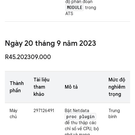
độ phân đoạn
MODULE
trong
ATS
Ngày 20 tháng 9 năm 2023
R45
.
202309
.
000
Tài liệu
Mức độ
Thành
tham
Mô tả
nghiêm
phần
khảo
trọng
Máy
297126491
Bật Netdata
Trung
proc plugin
chủ
bình
để thu thập các
chỉ số về CPU, bộ
nhớ và mạng