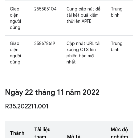
Giao
255585104
Cung cấp nút để
Trung
diện
tải kết quả kiểm
bình
người
thử lên APFE
dùng
Giao
258678619
Cập nhật URL tải
Trung
diện
xuống CTS lên
bình
người
phiên bản mới
dùng
nhất
Ngày 22 tháng 11 năm 2022
R35
.
202211
.
001
Tài liệu
Mức độ
Thành
tham
Mô tả
nghiêm