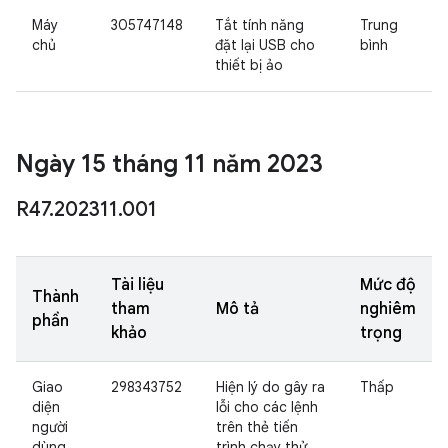
Máy
305747148
Tắt tính năng
Trung
chủ
đặt lại USB cho
bình
thiết bị ảo
Ngày 15 tháng 11 năm 2023
R47
.
202311
.
001
Tài liệu
Mức độ
Thành
tham
Mô tả
nghiêm
phần
khảo
trọng
Giao
298343752
Hiện lý do gây ra
Thấp
diện
lỗi cho các lệnh
người
trên thẻ tiến
dùng
trình chạy thử