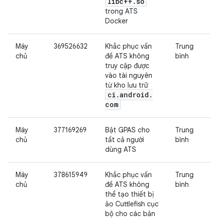
libc++
.
so
trong ATS
Docker
Máy
369526632
Khắc phục vấn
Trung
chủ
đề ATS không
bình
truy cập được
vào tài nguyên
từ kho lưu trữ
ci
.
android
.
com
Máy
377169269
Bật GPAS cho
Trung
chủ
tất cả người
bình
dùng ATS
Máy
378615949
Khắc phục vấn
Trung
chủ
đề ATS không
bình
thể tạo thiết bị
ảo Cuttlefish cục
bộ cho các bản