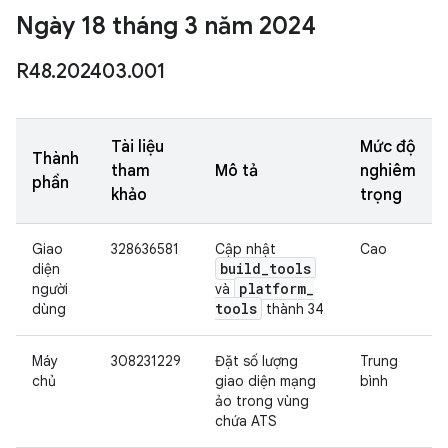
Ngày 18 tháng 3 năm 2024
R48
.
202403
.
001
Tài liệu
Mức độ
Thành
tham
Mô tả
nghiêm
phần
khảo
trọng
Giao
328636581
Cập nhật
Cao
build
_
tools
diện
platform
_
người
và
tools
dùng
thành 34
Máy
308231229
Đặt số lượng
Trung
chủ
giao diện mạng
bình
ảo trong vùng
chứa ATS