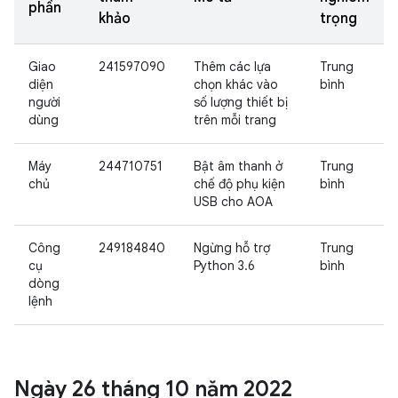
phần
khảo
trọng
Giao
241597090
Thêm các lựa
Trung
diện
chọn khác vào
bình
người
số lượng thiết bị
dùng
trên mỗi trang
Máy
244710751
Bật âm thanh ở
Trung
chủ
chế độ phụ kiện
bình
USB cho AOA
Công
249184840
Ngừng hỗ trợ
Trung
cụ
Python 3.6
bình
dòng
lệnh
Ngày 26 tháng 10 năm 2022