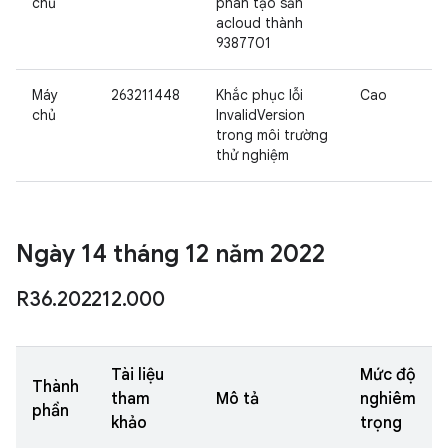
chủ
phân tạo sẵn
acloud thành
9387701
Máy
263211448
Khắc phục lỗi
Cao
chủ
InvalidVersion
trong môi trường
thử nghiệm
Ngày 14 tháng 12 năm 2022
R36
.
202212
.
000
Tài liệu
Mức độ
Thành
tham
Mô tả
nghiêm
phần
khảo
trọng