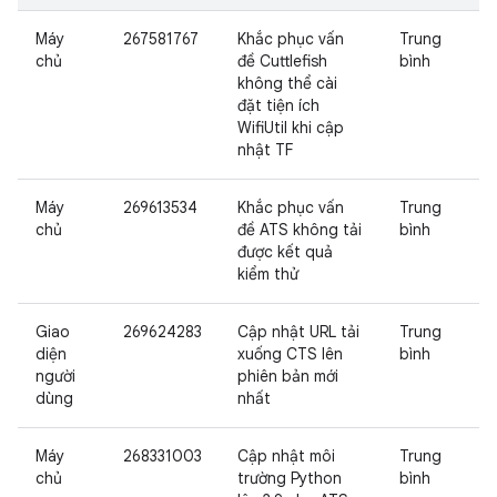
Máy
267581767
Khắc phục vấn
Trung
chủ
đề Cuttlefish
bình
không thể cài
đặt tiện ích
WifiUtil khi cập
nhật TF
Máy
269613534
Khắc phục vấn
Trung
chủ
đề ATS không tải
bình
được kết quả
kiểm thử
Giao
269624283
Cập nhật URL tải
Trung
diện
xuống CTS lên
bình
người
phiên bản mới
dùng
nhất
Máy
268331003
Cập nhật môi
Trung
chủ
trường Python
bình