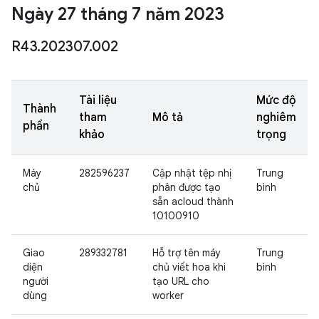
Ngày 27 tháng 7 năm 2023
R43
.
202307
.
002
Tài liệu
Mức độ
Thành
tham
Mô tả
nghiêm
phần
khảo
trọng
Máy
282596237
Cập nhật tệp nhị
Trung
chủ
phân được tạo
bình
sẵn acloud thành
10100910
Giao
289332781
Hỗ trợ tên máy
Trung
diện
chủ viết hoa khi
bình
người
tạo URL cho
dùng
worker