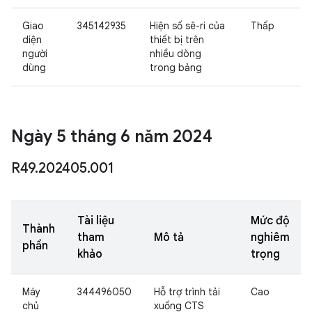
Giao
345142935
Hiện số sê-ri của
Thấp
diện
thiết bị trên
người
nhiều dòng
dùng
trong bảng
Ngày 5 tháng 6 năm 2024
R49
.
202405
.
001
Tài liệu
Mức độ
Thành
tham
Mô tả
nghiêm
phần
khảo
trọng
Máy
344496050
Hỗ trợ trình tải
Cao
chủ
xuống CTS