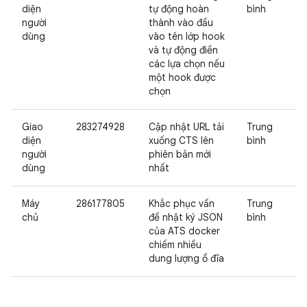
diện
tự động hoàn
bình
người
thành vào đầu
dùng
vào tên lớp hook
và tự động điền
các lựa chọn nếu
một hook được
chọn
Giao
283274928
Cập nhật URL tải
Trung
diện
xuống CTS lên
bình
người
phiên bản mới
dùng
nhất
Máy
286177805
Khắc phục vấn
Trung
chủ
đề nhật ký JSON
bình
của ATS docker
chiếm nhiều
dung lượng ổ đĩa