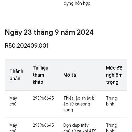
dựng hỗn hợp
Ngày 23 tháng 9 năm 2024
R50
.
202409
.
001
Tài liệu
Mức độ
Thành
tham
Mô tả
nghiêm
phần
khảo
trọng
Máy
293966645
Thiết lập thiết bị
Trung
chủ
ảo từ xa song
bình
song
Máy
293966645
Dọn dẹp máy
Trung
chủ
chủ từ xa khi ATS
bình