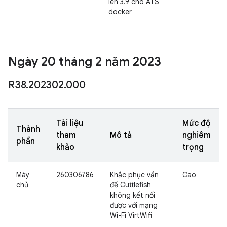
lên 3.9 cho ATS
docker
Ngày 20 tháng 2 năm 2023
R38
.
202302
.
000
Tài liệu
Mức độ
Thành
tham
Mô tả
nghiêm
phần
khảo
trọng
Máy
260306786
Khắc phục vấn
Cao
chủ
đề Cuttlefish
không kết nối
được với mạng
Wi-Fi VirtWifi