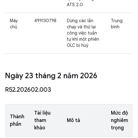
ATS 2.0
Máy
499130798
Dừng các lần
Trung
chủ
chạy và thử lại
bình
công việc tuần
tự khi một phiên
OLC bị huỷ
Ngày 23 tháng 2 năm 2026
R52
.
202602
.
003
Tài liệu
Mức độ
Thành
tham
Mô tả
nghiêm
phần
khảo
trọng