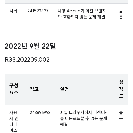
서버
241522827
내장 Acloud가 이전 브랜치
높
와 호환되지 않는 문제 해결
음
2022년 9월 22일
R33
.
202209
.
002
심
구성
참고
설명
각
요소
도
사용
243896993
파일 브라우저에서 디렉터리
높
자 인
를 다운로드할 수 없는 문제
음
터페
해결
이스