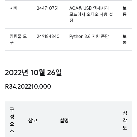
서버
244710751
AOA용 USB 액세서리
보
모드에서 오디오 사용 설
통
정
명령줄 도
249184840
Python 3.6 지원 중단
보
구
통
2022년 10월 26일
R34
.
202210
.
000
구
심
성
참고
설명
각
요
도
소