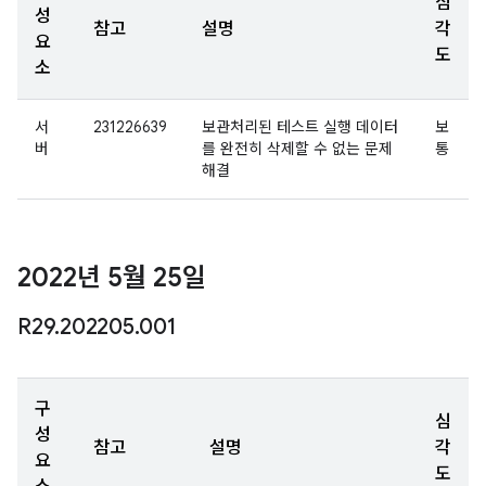
심
성
참고
설명
각
요
도
소
서
231226639
보관처리된 테스트 실행 데이터
보
버
를 완전히 삭제할 수 없는 문제
통
해결
2022년 5월 25일
R29
.
202205
.
001
구
심
성
참고
설명
각
요
도