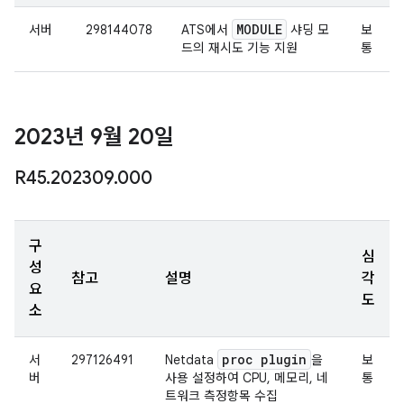
MODULE
서버
298144078
ATS에서
샤딩 모
보
드의 재시도 기능 지원
통
2023년 9월 20일
R45
.
202309
.
000
구
심
성
참고
설명
각
요
도
소
proc plugin
서
297126491
Netdata
을
보
버
사용 설정하여 CPU, 메모리, 네
통
트워크 측정항목 수집