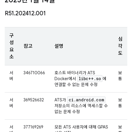
2025년 1월 14일
R51
.
202412
.
001
구
심
성
참고
설명
각
요
도
소
서
346710066
호스트 바이너리가 ATS
보
libc++
.
so
버
Docker에서
에
통
연결할 수 없는 문제 수정
ci
.
android
.
com
서
369526632
ATS가
보
버
저장소의 리소스에 액세스할 수
통
없는 문제 수정
서
377169269
모든 ATS 사용자에 대해 GPAS
보