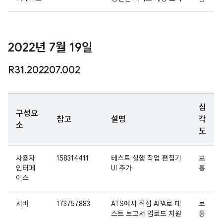
2022년 7월 19일
R31
.
202207
.
002
심
구성요
참고
설명
각
소
도
사용자
158314411
테스트 실행 작업 편집기
보
인터페
UI 추가
통
이스
서버
173757883
ATS에서 직접 APA로 테
보
스트 보고서 업로드 지원
통