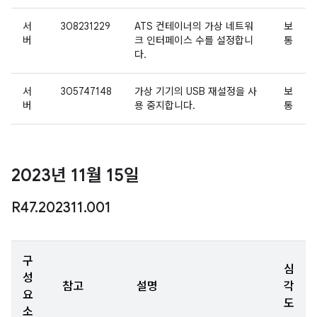
서
308231229
ATS 컨테이너의 가상 네트워
보
버
크 인터페이스 수를 설정합니
통
다.
서
305747148
가상 기기의 USB 재설정을 사
보
버
용 중지합니다.
통
2023년 11월 15일
R47
.
202311
.
001
구
심
성
참고
설명
각
요
도
소