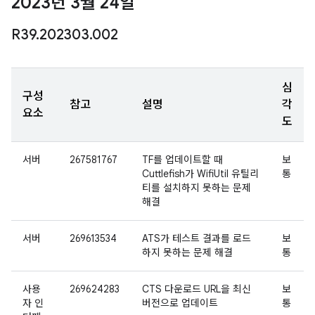
2023년 3월 24일
R39
.
202303
.
002
심
구성
참고
설명
각
요소
도
서버
267581767
TF를 업데이트할 때
보
Cuttlefish가 WifiUtil 유틸리
통
티를 설치하지 못하는 문제
해결
서버
269613534
ATS가 테스트 결과를 로드
보
하지 못하는 문제 해결
통
사용
269624283
CTS 다운로드 URL을 최신
보
자 인
버전으로 업데이트
통