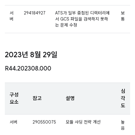
서
294184927
ATS가 일부 중첩된 디렉터리에
보
버
서 GCS 파일을 검색하지 못하
통
는 문제 수정
2023년 8월 29일
R44
.
202308
.
000
심
구성
참고
설명
각
요소
도
서버
290550075
모듈 샤딩 전략 개선
높
음