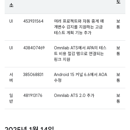
도
소
UI
453931564
여러 프로젝트와 자동 중계 매
보
개변수 감지를 지원하는 고급
통
테스트 계획 기능 추가
UI
438407469
Omnilab ATS에서 APA의 테스
보
트 비용 절감 탭으로 연결되는
통
링크 지원
서
385068831
Android 15 커널 6.6에서 AOA
보
버
수정
통
일
481913176
Omnilab ATS 2.0 추가
보
반
통