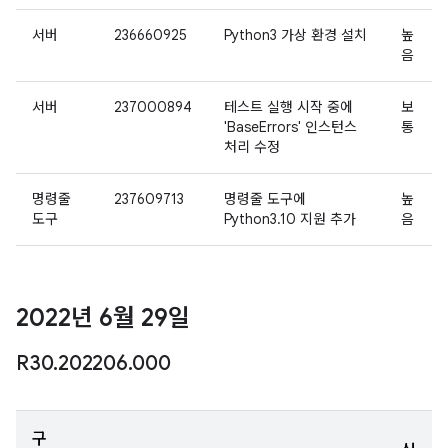
서버
236660925
Python3 가상 환경 설치
높
음
서버
237000894
테스트 실행 시작 중에
보
'BaseErrors' 인스턴스
통
처리 수정
명령줄
237609713
명령줄 도구에
높
도구
Python3.10 지원 추가
음
2022년 6월 29일
R30
.
202206
.
000
구