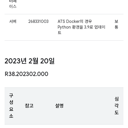
터페
이스
서버
268331003
ATS Docker의 경우
보
Python 환경을 3.9로 업데이
통
트
2023년 2월 20일
R38
.
202302
.
000
구
심
성
참고
설명
각
요
도
소