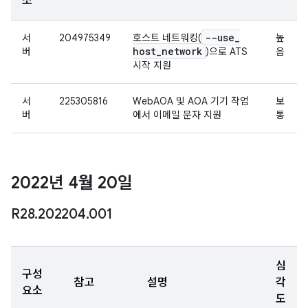
소
--use
_
서
204975349
호스트 네트워킹(
높
host
_
network
버
)으로 ATS
음
시작 지원
서
225305816
WebAOA 및 AOA 기기 작업
보
버
에서 이메일 문자 지원
통
2022년 4월 20일
R28
.
202204
.
001
심
구성
참고
설명
각
요소
도