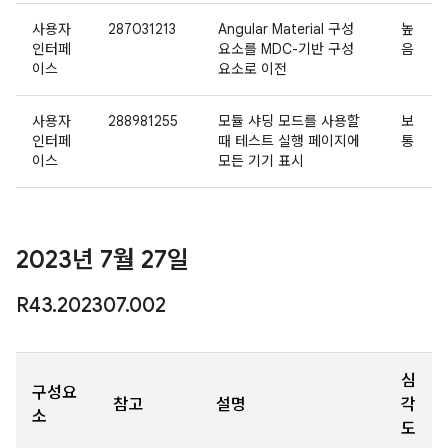
사용자
287031213
Angular Material 구성
높
인터페
요소를 MDC-기반 구성
음
이스
요소로 이전
사용자
288981255
모듈 샤딩 모드를 사용할
보
인터페
때 테스트 실행 페이지에
통
이스
모든 기기 표시
2023년 7월 27일
R43
.
202307
.
002
심
구성요
참고
설명
각
소
도