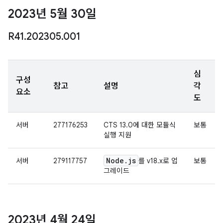
2023년 5월 30일
R41
.
202305
.
001
심
구성
참고
설명
각
요소
도
서버
277176253
CTS 13.0에 대한 모듈식
보통
실행 지원
Node
.
js
서버
279117757
를 v18.x로 업
보통
그레이드
2023년 4월 24일