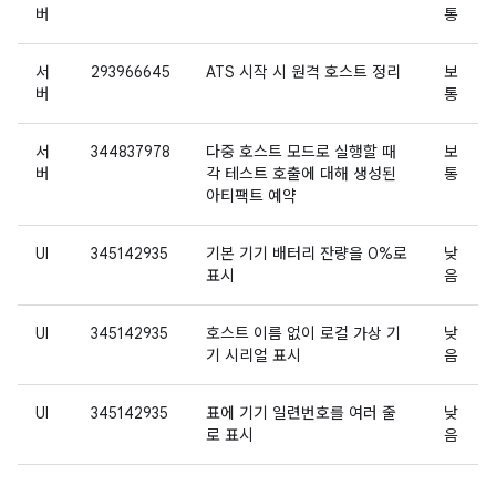
버
통
서
293966645
ATS 시작 시 원격 호스트 정리
보
버
통
서
344837978
다중 호스트 모드로 실행할 때
보
버
각 테스트 호출에 대해 생성된
통
아티팩트 예약
UI
345142935
기본 기기 배터리 잔량을 0%로
낮
표시
음
UI
345142935
호스트 이름 없이 로컬 가상 기
낮
기 시리얼 표시
음
UI
345142935
표에 기기 일련번호를 여러 줄
낮
로 표시
음