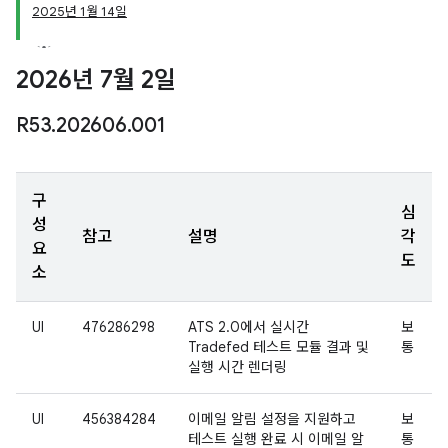
2025년 1월 14일
2026년 7월 2일
R53
.
202606
.
001
구
심
성
참고
설명
각
요
도
소
UI
476286298
ATS 2.0에서 실시간
보
Tradefed 테스트 모듈 결과 및
통
실행 시간 렌더링
UI
456384284
이메일 알림 설정을 지원하고
보
테스트 실행 완료 시 이메일 알
통