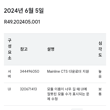
2024년 6월 5일
R49
.
202405
.
001
구
심
성
참고
설명
각
요
도
소
서
344496050
Mainline CTS 다운로더 지원
높
버
음
UI
320671413
모듈 이름이 너무 길 때 UI에
보
잘못된 모듈 수가 표시되는 문
통
제 수정