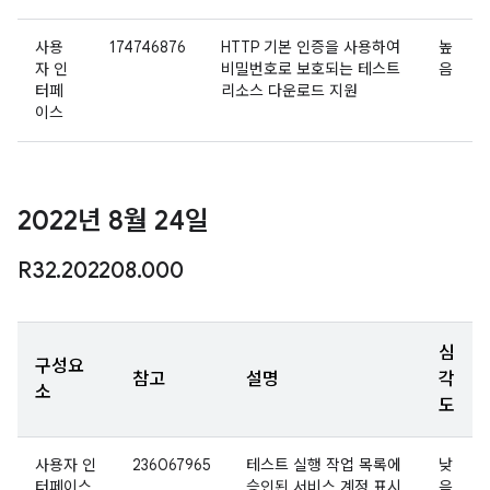
사용
174746876
HTTP 기본 인증을 사용하여
높
자 인
비밀번호로 보호되는 테스트
음
터페
리소스 다운로드 지원
이스
2022년 8월 24일
R32
.
202208
.
000
심
구성요
참고
설명
각
소
도
사용자 인
236067965
테스트 실행 작업 목록에
낮
터페이스
승인된 서비스 계정 표시
음