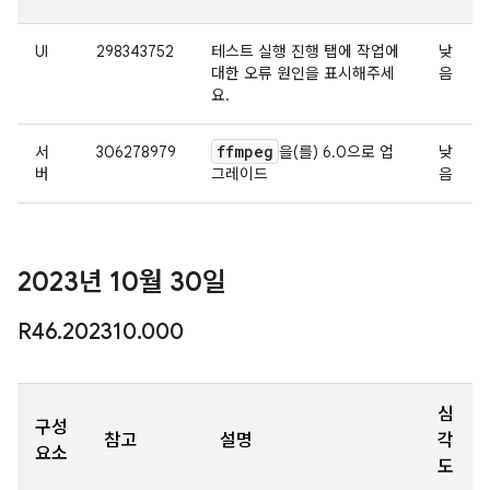
UI
298343752
테스트 실행 진행 탭에 작업에
낮
대한 오류 원인을 표시해주세
음
요.
ffmpeg
서
306278979
을(를) 6.0으로 업
낮
버
그레이드
음
2023년 10월 30일
R46
.
202310
.
000
심
구성
참고
설명
각
요소
도