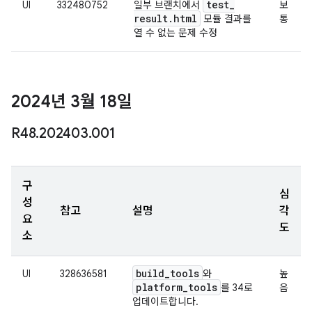
test
_
UI
332480752
일부 브랜치에서
보
result
.
html
모듈 결과를
통
열 수 없는 문제 수정
2024년 3월 18일
R48
.
202403
.
001
구
심
성
참고
설명
각
요
도
소
build
_
tools
UI
328636581
와
높
platform
_
tools
를 34로
음
업데이트합니다.