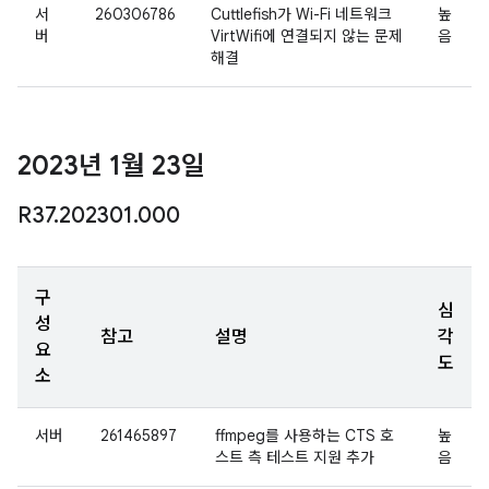
서
260306786
Cuttlefish가 Wi-Fi 네트워크
높
버
VirtWifi에 연결되지 않는 문제
음
해결
2023년 1월 23일
R37
.
202301
.
000
구
심
성
참고
설명
각
요
도
소
서버
261465897
ffmpeg를 사용하는 CTS 호
높
스트 측 테스트 지원 추가
음