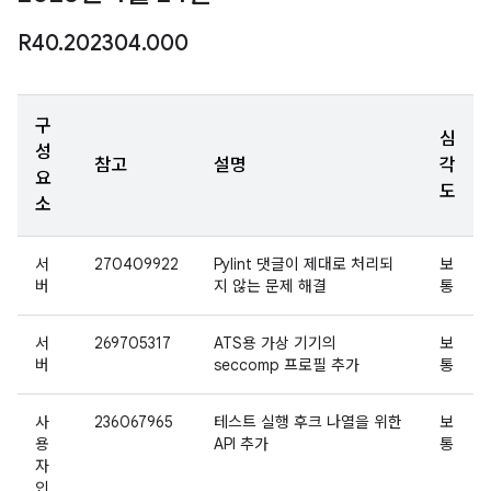
R40
.
202304
.
000
구
심
성
참고
설명
각
요
도
소
서
270409922
Pylint 댓글이 제대로 처리되
보
버
지 않는 문제 해결
통
서
269705317
ATS용 가상 기기의
보
버
seccomp 프로필 추가
통
사
236067965
테스트 실행 후크 나열을 위한
보
용
API 추가
통
자
인