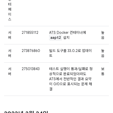
터
페
이
스
서
271855112
ATS Docker 컨테이너에
높
aapt2
버
설치
음
서
273876860
빌드 도구를 33.0.2로 업데이
높
버
트
음
서
275013843
테스트 실행이 통과/실패로 정
보
버
상적으로 완료되었더라도
통
ATS에서 전반적인 결과 요약
이 0/0으로 표시되는 문제 해
결