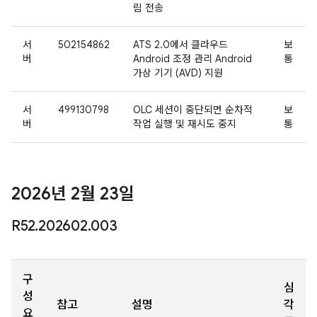
림 전송
서
502154862
ATS 2.0에서 클라우드
보
버
Android 조정 관리 Android
통
가상 기기 (AVD) 지원
서
499130798
OLC 세션이 중단되면 순차적
보
버
작업 실행 및 재시도 중지
통
2026년 2월 23일
R52
.
202602
.
003
구
심
성
참고
설명
각
요