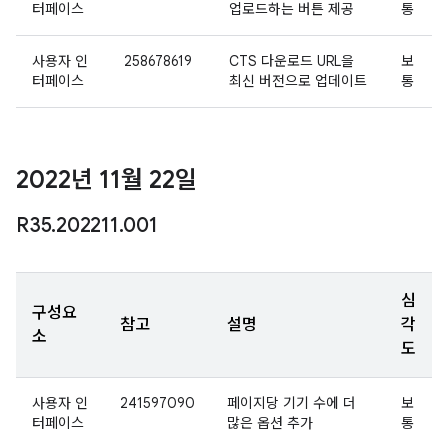
터페이스
업로드하는 버튼 제공
통
사용자 인
258678619
CTS 다운로드 URL을
보
터페이스
최신 버전으로 업데이트
통
2022년 11월 22일
R35
.
202211
.
001
심
구성요
참고
설명
각
소
도
사용자 인
241597090
페이지당 기기 수에 더
보
터페이스
많은 옵션 추가
통