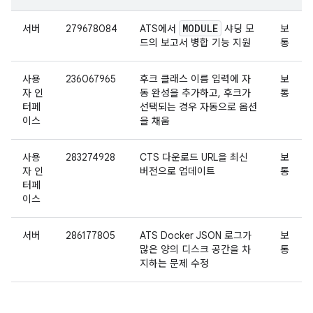
MODULE
서버
279678084
ATS에서
샤딩 모
보
드의 보고서 병합 기능 지원
통
사용
236067965
후크 클래스 이름 입력에 자
보
자 인
동 완성을 추가하고, 후크가
통
터페
선택되는 경우 자동으로 옵션
이스
을 채움
사용
283274928
CTS 다운로드 URL을 최신
보
자 인
버전으로 업데이트
통
터페
이스
서버
286177805
ATS Docker JSON 로그가
보
많은 양의 디스크 공간을 차
통
지하는 문제 수정