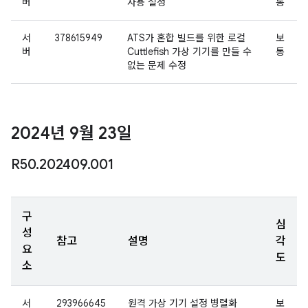
버
사용 설정
통
서
378615949
ATS가 혼합 빌드를 위한 로컬
보
버
Cuttlefish 가상 기기를 만들 수
통
없는 문제 수정
2024년 9월 23일
R50
.
202409
.
001
구
심
성
참고
설명
각
요
도
소
서
293966645
원격 가상 기기 설정 병렬화
보