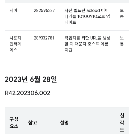
서버
282596237
사전 빌드된 acloud 바이
보
너리를 10100910으로 업
통
데이트
사용자
289332781
작업자를 위한 URL을 생성
보
인터페
할 때 대문자 호스트 이름
통
이스
지원
2023년 6월 28일
R42
.
202306
.
002
심
구성
참고
설명
각
요소
도