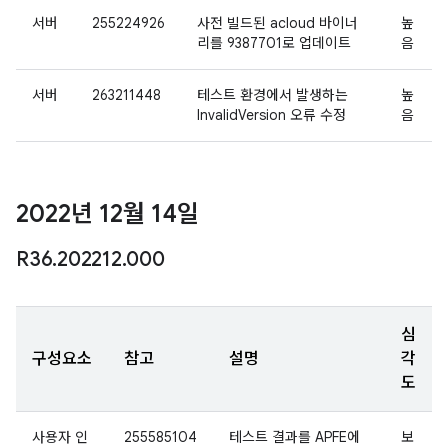
서버
255224926
사전 빌드된 acloud 바이너
높
리를 9387701로 업데이트
음
서버
263211448
테스트 환경에서 발생하는
높
InvalidVersion 오류 수정
음
2022년 12월 14일
R36
.
202212
.
000
심
구성요소
참고
설명
각
도
사용자 인
255585104
테스트 결과를 APFE에
보