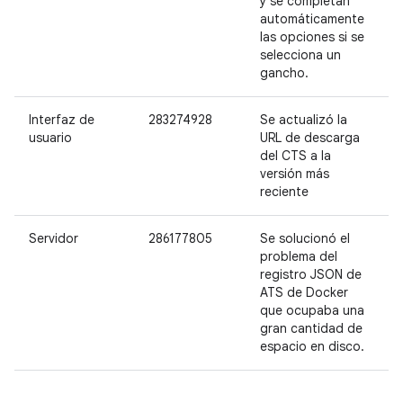
y se completan
automáticamente
las opciones si se
selecciona un
gancho.
Interfaz de
283274928
Se actualizó la
M
usuario
URL de descarga
del CTS a la
versión más
reciente
Servidor
286177805
Se solucionó el
M
problema del
registro JSON de
ATS de Docker
que ocupaba una
gran cantidad de
espacio en disco.