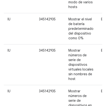
modo de varios
hosts
IU
345142935
Mostrar el nivel
Baj
de batería
predeterminado
del dispositivo
como 0%
IU
345142935
Mostrar
Baj
números de
serie de
dispositivos
virtuales locales
sin nombres de
host
IU
345142935
Mostrar
Baj
números de
serie de
dispositivos en