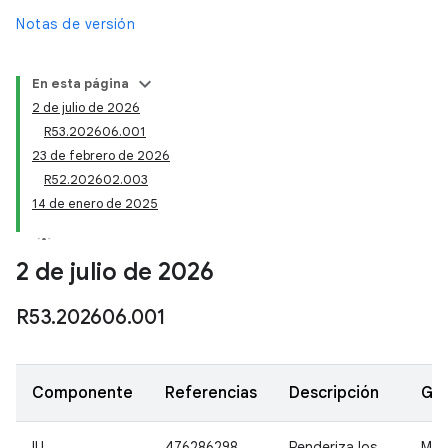
Notas de versión
En esta página
2 de julio de 2026
R53.202606.001
23 de febrero de 2026
R52.202602.003
14 de enero de 2025
2 de julio de 2026
R53
.
202606
.
001
Componente
Referencias
Descripción
Gr
IU
476286298
Renderiza los
Med