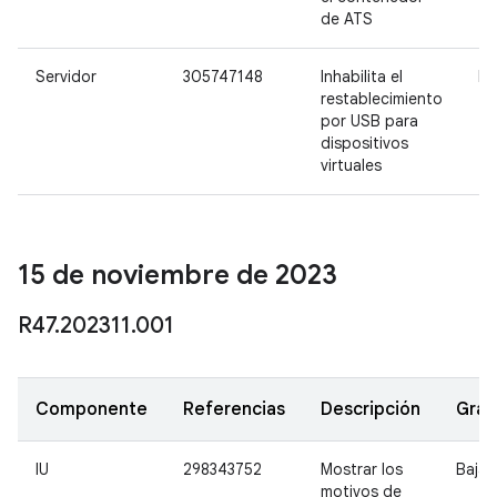
de ATS
Servidor
305747148
Inhabilita el
Me
restablecimiento
por USB para
dispositivos
virtuales
15 de noviembre de 2023
R47
.
202311
.
001
Componente
Referencias
Descripción
Gra
IU
298343752
Mostrar los
Baja
motivos de