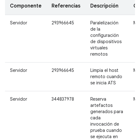
Componente
Referencias
Descripción
Gr
Servidor
293966645
Paralelización
Me
de la
configuración
de dispositivos
virtuales
remotos
Servidor
293966645
Limpia el host
Me
remoto cuando
se inicia ATS
Servidor
344837978
Reserva
Me
artefactos
generados para
cada
invocación de
prueba cuando
se ejecuta en