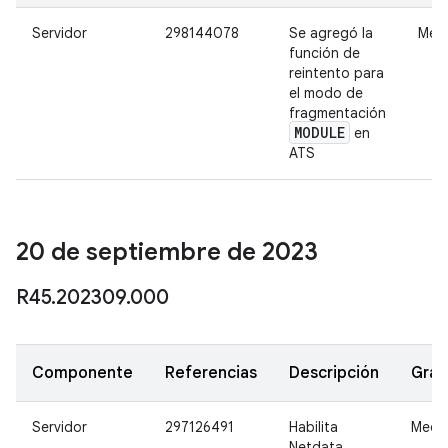
Servidor
298144078
Se agregó la
Med
función de
reintento para
el modo de
fragmentación
MODULE
en
ATS
20 de septiembre de 2023
R45
.
202309
.
000
Componente
Referencias
Descripción
Gra
Servidor
297126491
Habilita
Medi
Netdata