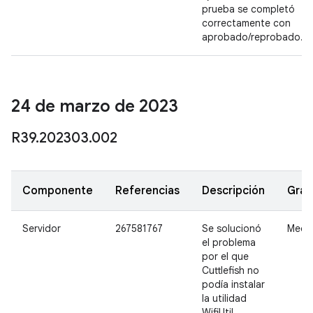
prueba se completó
correctamente con
aprobado/reprobado.
24 de marzo de 2023
R39
.
202303
.
002
Componente
Referencias
Descripción
Gra
Servidor
267581767
Se solucionó
Medi
el problema
por el que
Cuttlefish no
podía instalar
la utilidad
WifiUtil