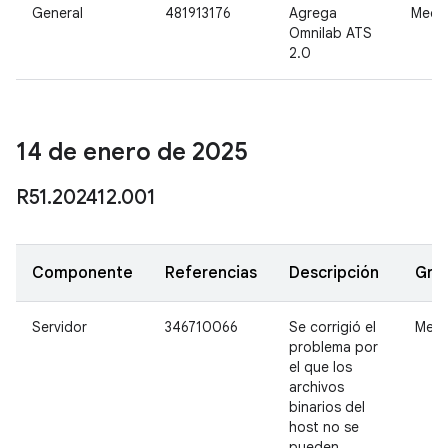
General
481913176
Agrega
Medi
Omnilab ATS
2.0
14 de enero de 2025
R51
.
202412
.
001
Componente
Referencias
Descripción
Gra
Servidor
346710066
Se corrigió el
Medi
problema por
el que los
archivos
binarios del
host no se
pueden