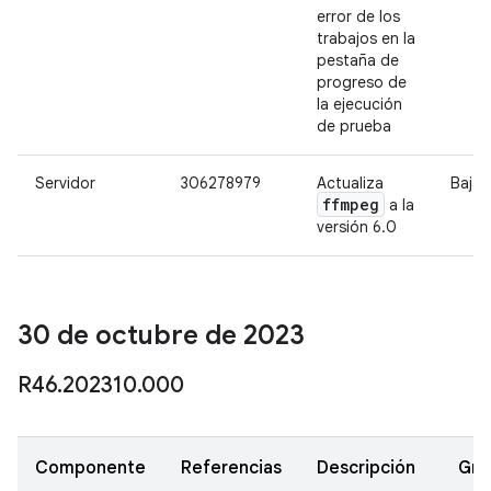
error de los
trabajos en la
pestaña de
progreso de
la ejecución
de prueba
Servidor
306278979
Actualiza
Baja
ffmpeg
a la
versión 6.0
30 de octubre de 2023
R46
.
202310
.
000
Componente
Referencias
Descripción
Gra