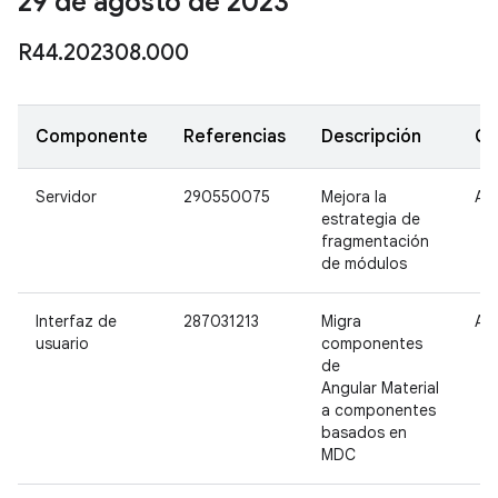
29 de agosto de 2023
R44
.
202308
.
000
Componente
Referencias
Descripción
Gr
Servidor
290550075
Mejora la
Alt
estrategia de
fragmentación
de módulos
Interfaz de
287031213
Migra
Alt
usuario
componentes
de
Angular Material
a componentes
basados en
MDC