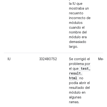
la IU que
mostraba un
recuento
incorrecto de
módulos
cuando el
nombre del
módulo era
demasiado
largo.
IU
332480752
Se corrigió el
Medi
problema por
test
_
el que
result
.
html
no
podía abrir el
resultado del
módulo en
algunas
ramas.