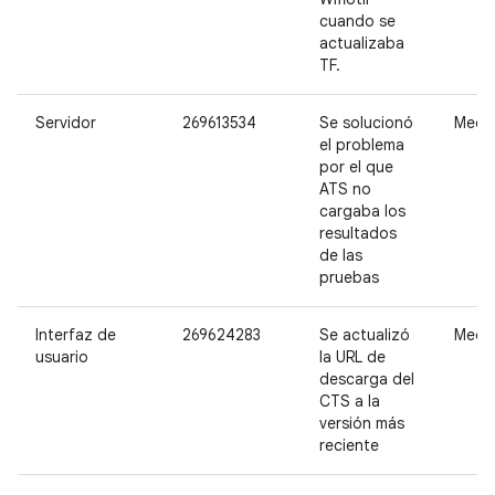
cuando se
actualizaba
TF.
Servidor
269613534
Se solucionó
Medi
el problema
por el que
ATS no
cargaba los
resultados
de las
pruebas
Interfaz de
269624283
Se actualizó
Medi
usuario
la URL de
descarga del
CTS a la
versión más
reciente