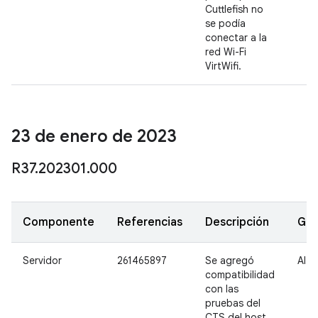
Cuttlefish no
se podía
conectar a la
red Wi-Fi
VirtWifi.
23 de enero de 2023
R37
.
202301
.
000
Componente
Referencias
Descripción
Gra
Servidor
261465897
Se agregó
Alta
compatibilidad
con las
pruebas del
CTS del host