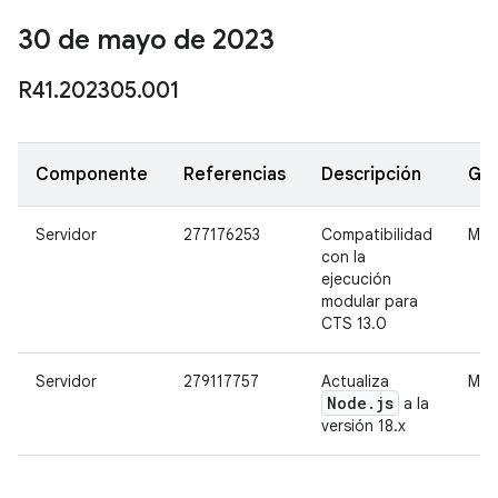
30 de mayo de 2023
R41
.
202305
.
001
Componente
Referencias
Descripción
Gr
Servidor
277176253
Compatibilidad
Med
con la
ejecución
modular para
CTS 13.0
Servidor
279117757
Actualiza
Med
Node
.
js
a la
versión 18.x