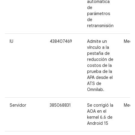
automática
de
parámetros
de
retransmisión
IU
438407469
Admite un
Medi
vínculo a la
pestaña de
reducción de
costos de la
prueba de la
APA desde el
ATS de
Omnilab.
Servidor
385068831
Se corrigió la
Medi
AOA en el
kernel 6.6 de
Android 15