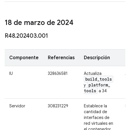
18 de marzo de 2024
R48
.
202403
.
001
Componente
Referencias
Descripción
G
IU
328636581
Actualiza
Al
build
_
tools
platform
_
y
tools
a 34
Servidor
308231229
Establece la
Me
cantidad de
interfaces de
red virtuales en
el contenedor