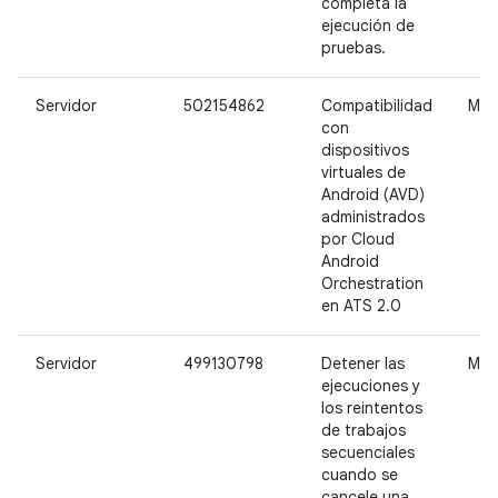
completa la
ejecución de
pruebas.
Servidor
502154862
Compatibilidad
Med
con
dispositivos
virtuales de
Android (AVD)
administrados
por Cloud
Android
Orchestration
en ATS 2.0
Servidor
499130798
Detener las
Med
ejecuciones y
los reintentos
de trabajos
secuenciales
cuando se
cancele una