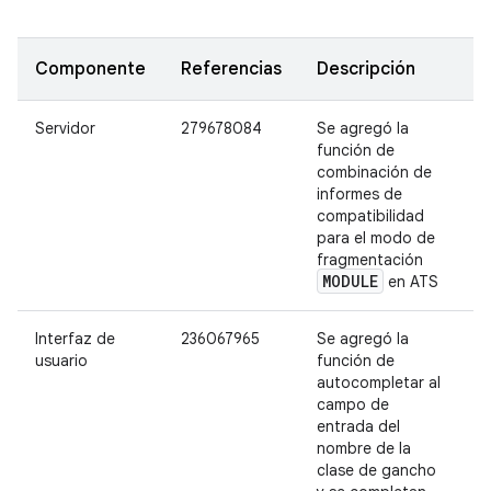
Componente
Referencias
Descripción
G
Servidor
279678084
Se agregó la
M
función de
combinación de
informes de
compatibilidad
para el modo de
fragmentación
MODULE
en ATS
Interfaz de
236067965
Se agregó la
M
usuario
función de
autocompletar al
campo de
entrada del
nombre de la
clase de gancho