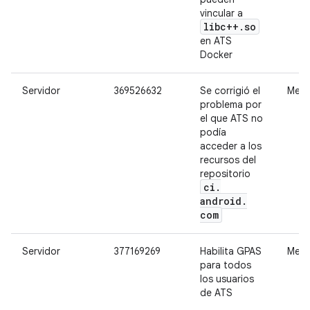
vincular a
libc++
.
so
en ATS
Docker
Servidor
369526632
Se corrigió el
Medi
problema por
el que ATS no
podía
acceder a los
recursos del
repositorio
ci
.
android
.
com
Servidor
377169269
Habilita GPAS
Medi
para todos
los usuarios
de ATS