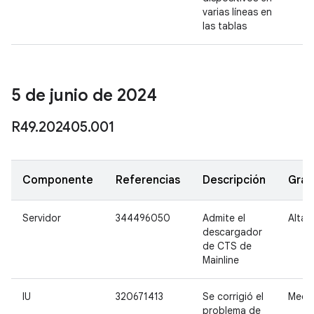
varias líneas en
las tablas
5 de junio de 2024
R49
.
202405
.
001
Componente
Referencias
Descripción
Gra
Servidor
344496050
Admite el
Alta
descargador
de CTS de
Mainline
IU
320671413
Se corrigió el
Medi
problema de