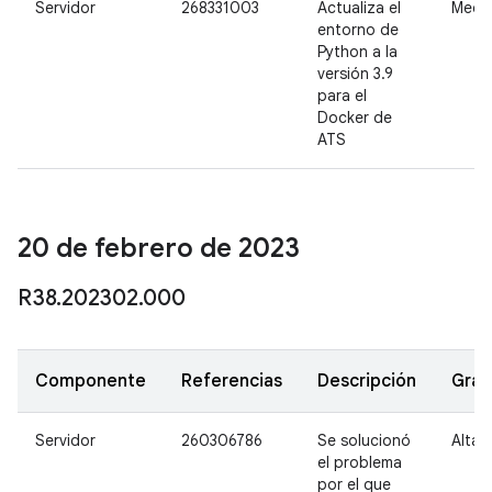
Servidor
268331003
Actualiza el
Medi
entorno de
Python a la
versión 3.9
para el
Docker de
ATS
20 de febrero de 2023
R38
.
202302
.
000
Componente
Referencias
Descripción
Gra
Servidor
260306786
Se solucionó
Alta
el problema
por el que