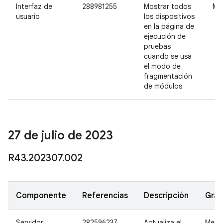
Interfaz de
288981255
Mostrar todos
Me
usuario
los dispositivos
en la página de
ejecución de
pruebas
cuando se usa
el modo de
fragmentación
de módulos
27 de julio de 2023
R43
.
202307
.
002
Componente
Referencias
Descripción
Gra
Servidor
282596237
Actualiza el
Medi