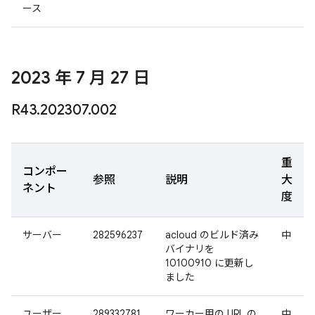
ース
2023 年 7 月 27 日
R43
.
202307
.
002
重
コンポー
参照
説明
大
ネント
度
サーバー
282596237
acloud のビルド済み
中
バイナリを
10100910 に更新し
ました
ユーザー
289332781
ワーカー用の URL の
中