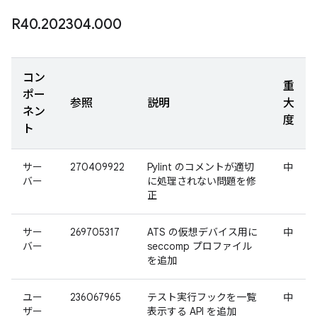
R40
.
202304
.
000
コン
重
ポー
参照
説明
大
ネン
度
ト
サー
270409922
Pylint のコメントが適切
中
バー
に処理されない問題を修
正
サー
269705317
ATS の仮想デバイス用に
中
バー
seccomp プロファイル
を追加
ユー
236067965
テスト実行フックを一覧
中
ザー
表示する API を追加