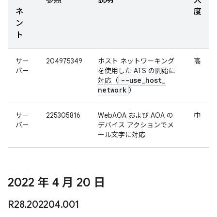
ー
参照
説明
大
ネ
度
ン
ト
サー
204975349
ホスト ネットワーキング
高
バー
を使用した ATS の開始に
--use
_
host
_
対応（
network
）
サー
225305816
WebAOA および AOA の
中
バー
デバイス アクションでメ
ール文字に対応
2022 年 4 月 20 日
R28
.
202204
.
001