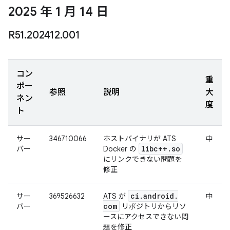
2025 年 1 月 14 日
R51
.
202412
.
001
コン
重
ポー
参照
説明
大
ネン
度
ト
サー
346710066
ホストバイナリが ATS
中
libc++
.
so
バー
Docker の
にリンクできない問題を
修正
ci
.
android
.
サー
369526632
ATS が
中
com
バー
リポジトリからリソ
ースにアクセスできない問
題を修正