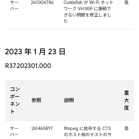
サー
260306786
Cuttlefish が Wi-Fi ネット
高
バー
ワーク VirtWifi に接続で
きない問題を修正しまし
た
2023 年 1 月 23 日
R37
.
202301
.
000
コン
重
ポー
参照
説明
大
ネン
度
ト
サー
261465897
ffmpeg に依存する CTS
高
バー
のホスト側のテストのサ