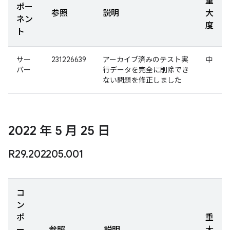
重
ポー
参照
説明
大
ネン
度
ト
サー
231226639
アーカイブ済みのテスト実
中
バー
行データを完全に削除でき
ない問題を修正しました
2022 年 5 月 25 日
R29
.
202205
.
001
コ
ン
ポ
重