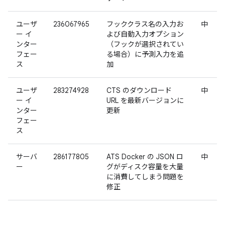
ユーザ
236067965
フッククラス名の入力お
中
ー イ
よび自動入力オプション
ンター
（フックが選択されてい
フェー
る場合）に予測入力を追
ス
加
ユーザ
283274928
CTS のダウンロード
中
ー イ
URL を最新バージョンに
ンター
更新
フェー
ス
サーバ
286177805
ATS Docker の JSON ロ
中
ー
グがディスク容量を大量
に消費してしまう問題を
修正