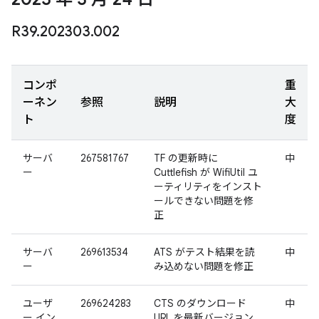
R39
.
202303
.
002
コンポ
重
ーネン
参照
説明
大
ト
度
サーバ
267581767
TF の更新時に
中
ー
Cuttlefish が WifiUtil ユ
ーティリティをインスト
ールできない問題を修
正
サーバ
269613534
ATS がテスト結果を読
中
ー
み込めない問題を修正
ユーザ
269624283
CTS のダウンロード
中
ー イン
URL を最新バージョン