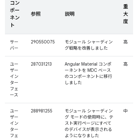
コン
重
ポー
参照
説明
大
ネン
度
ト
サー
290550075
モジュール シャーディン
高
バー
グ戦略を改善しました
ユー
287031213
Angular Material コンポ
高
ザー
ーネントを MDC べース
イン
のコンポーネントに移行
ター
しました
フェ
ース
ユー
288981255
モジュール シャーディン
中
ザー
グ モードの使用時に、テ
イン
スト実行ページにすべて
ター
のデバイスが表示される
フェ
ようになりました