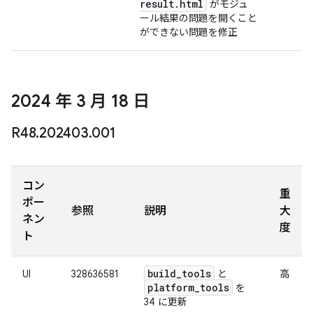
result
.
html
がモジュ
ール結果の問題を開くこと
ができない問題を修正
2024 年 3 月 18 日
R48
.
202403
.
001
コン
重
ポー
参照
説明
大
ネン
度
ト
build
_
tools
UI
328636581
と
高
platform
_
tools
を
34 に更新