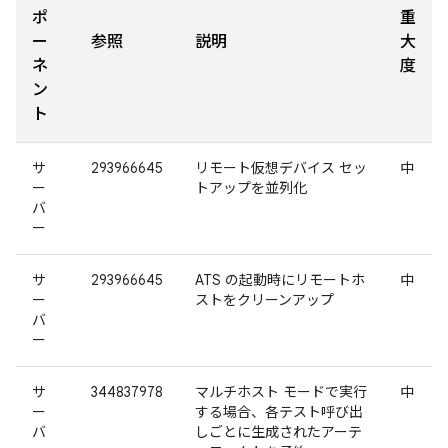
ポ
重
ー
参照
説明
大
ネ
度
ン
ト
サ
293966645
リモート仮想デバイス セッ
中
ー
トアップを並列化
バ
ー
サ
293966645
ATS の起動時にリモートホ
中
ー
ストをクリーンアップ
バ
ー
サ
344837978
マルチホスト モードで実行
中
ー
する場合、各テスト呼び出
バ
しごとに生成されたアーテ