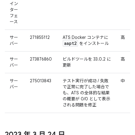
イン
ター
フェ
ース
サー
271855112
ATS Docker コンテナに
高
aapt2
バー
をインストール
サー
273876860
ビルドツールを 33.0.2 に
高
バー
更新
サー
275013843
テスト実行が成功 / 失敗
中
バー
で正常に完了した場合で
も、ATS の全体的な結果
の概要が 0/0 として表示
される問題を修正
2023 年 3 月 24 日