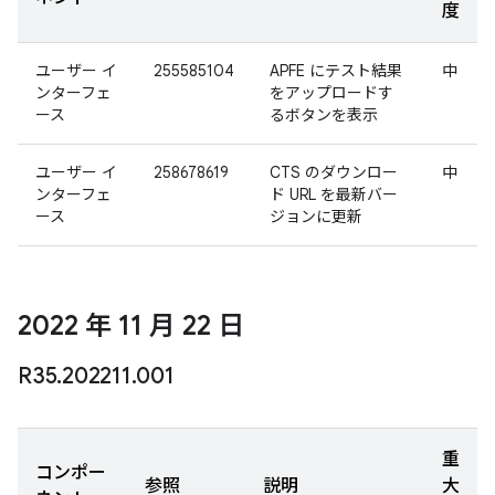
度
ユーザー イ
255585104
APFE にテスト結果
中
ンターフェ
をアップロードす
ース
るボタンを表示
ユーザー イ
258678619
CTS のダウンロー
中
ンターフェ
ド URL を最新バー
ース
ジョンに更新
2022 年 11 月 22 日
R35
.
202211
.
001
重
コンポー
参照
説明
大