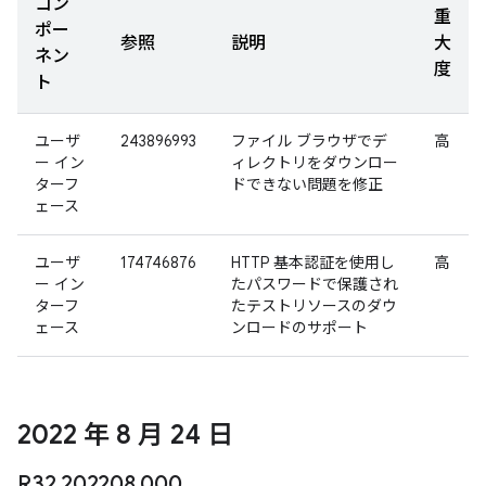
コン
重
ポー
参照
説明
大
ネン
度
ト
ユーザ
243896993
ファイル ブラウザでデ
高
ー イン
ィレクトリをダウンロー
ターフ
ドできない問題を修正
ェース
ユーザ
174746876
HTTP 基本認証を使用し
高
ー イン
たパスワードで保護され
ターフ
たテストリソースのダウ
ェース
ンロードのサポート
2022 年 8 月 24 日
R32
.
202208
.
000