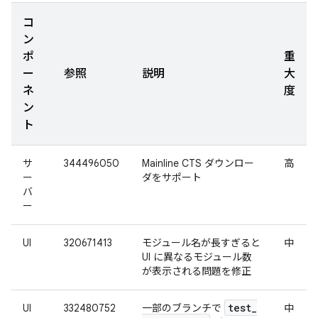
コ
ン
ポ
重
ー
参照
説明
大
ネ
度
ン
ト
サ
344496050
Mainline CTS ダウンロー
高
ー
ダをサポート
バ
ー
UI
320671413
モジュール名が長すぎると
中
UI に異なるモジュール数
が表示される問題を修正
test
_
UI
332480752
一部のブランチで
中