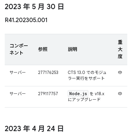
2023 年 5 月 30 日
R41
.
202305
.
001
重
コンポー
参照
説明
大
ネント
度
サーバー
277176253
CTS 13.0 でのモジュ
中
ラー実行をサポート
Node
.
js
サーバー
279117757
を v18.x
中
にアップグレード
2023 年 4 月 24 日