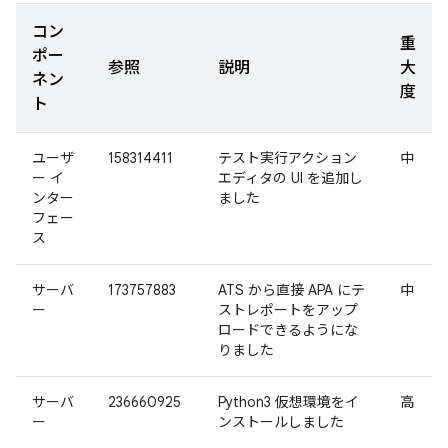
コン
重
ポー
参照
説明
大
ネン
度
ト
ユーザ
158314411
テスト実行アクション
中
ー イ
エディタの UI を追加し
ンター
ました
フェー
ス
サーバ
173757883
ATS から直接 APA にテ
中
ー
ストレポートをアップ
ロードできるようにな
りました
サーバ
236660925
Python3 仮想環境をイ
高
ー
ンストールしました