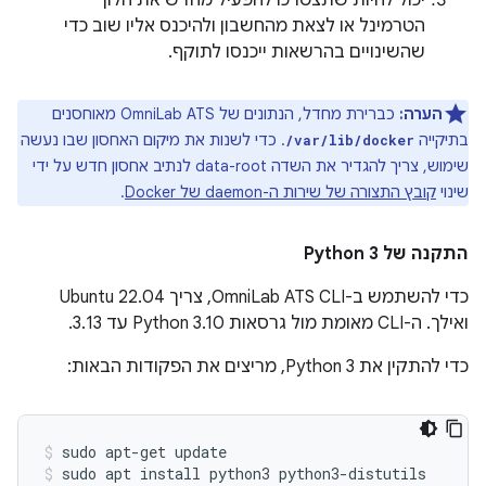
יכול להיות שתצטרכו להפעיל מחדש את חלון
הטרמינל או לצאת מהחשבון ולהיכנס אליו שוב כדי
שהשינויים בהרשאות ייכנסו לתוקף.
הערה:
כברירת מחדל, הנתונים של OmniLab ATS מאוחסנים
בתיקייה
. כדי לשנות את מיקום האחסון שבו נעשה
/var/lib/docker
שימוש, צריך להגדיר את השדה data-root לנתיב אחסון חדש על ידי
שינוי
קובץ התצורה של שירות ה-daemon של Docker
.
התקנה של Python 3
כדי להשתמש ב-OmniLab ATS CLI, צריך Ubuntu 22.04
ואילך. ה-CLI מאומת מול גרסאות Python 3.10 עד 3.13.
כדי להתקין את Python 3, מריצים את הפקודות הבאות:
sudo apt-get update
sudo apt install python3 python3-distutils