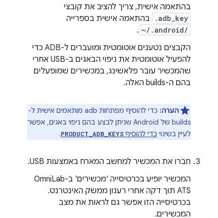
בהתאמה אישית, צריך להציב את קובצי
.adb_key
בהתאמה אישית בספרייה
.
~/.android/
הקבצים נטענים אוטומטית ומועברים ל-ADB כדי
להפעיל אוטומטית את ניפוי הבאגים ב-USB אחרי
שהמכשיר עובר פלאשינג, במכשירים שמופעלים
בהם ה-builds האלה.
הערה:
כדי להוסיף מפתחות adb מותאמים אישית ל-
builds של Android שניתן לבצע בהם ניפוי באגים, אפשר
לעיין בשינוי
כדי להוסיף
.
PRODUCT_ADB_KEYS
חברו את המכשיר למחשב המארח באמצעות USB.
המכשיר יופיע בכרטיסייה 'מכשירים' ב-OmniLab
ATS תוך דקה אחרי רענון ממשק האינטרנט.
בכרטיסייה הזו אפשר גם לראות את מצב
המכשירים.