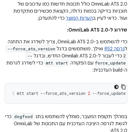
‫OmniLab ATS 2.0 כולל תכונות חדשות כמו עדכונים של
תוכניות בדיקה בכמות גדולה, הקצאת מכשירים מתקדמת
ועוד. כדאי לעיין ב
הערות המוצר
כדי להתעדכן.
שדרוג ל-OmniLab ATS 2.0:
כדי להשתמש ב-OmniLab ATS 2.0, צריך לשדרג את התחנה
ל
גרסה R52
ואילך. משתמשים בדגל
--force_ats_version
2
כדי לעבור ל-Omnilab ATS 2.0 החדש, ובדגל
--
force_update
עם הפקודה
mtt start
כדי לשדרג לגרסת
ה-build העדכנית:
mtt
start
--force_ats_version
2
במהלך תקופת המעבר, מומלץ להשתמש בתג
dogfood
כדי
לגשת לגרסה היציבה העדכנית עם התכונות של OmniLab
ATS 2.0: