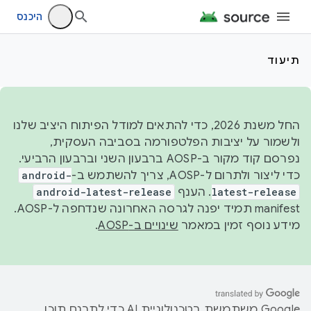
היכנס
תיעוד
החל משנת 2026, כדי להתאים למודל הפיתוח היציב שלנו
ולשמור על יציבות הפלטפורמה בסביבה העסקית,
נפרסם קוד מקור ב-AOSP ברבעון השני וברבעון הרביעי.
כדי ליצור ולתרום ל-AOSP, צריך להשתמש ב-
android-
latest-release
. הענף
android-latest-release
manifest תמיד יפנה לגרסה האחרונה שנדחפה ל-AOSP.
מידע נוסף זמין במאמר
שינויים ב-AOSP
.
‫Google משתמשת בטכנולוגיית AI כדי לתרגם תוכן