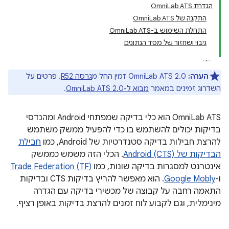
הגדרת OmniLab ATS
התקנה של OmniLab ATS
התחלת השימוש ב-OmniLab ATS
גיבוי ושחזור של מסד הנתונים
הערה:
OmniLab ATS 2.0 זמין החל מ
גרסה R52
. פרטים על
השדרוג זמינים במאמר
מבוא ל-OmniLab ATS 2.0
.
‫OmniLab ATS הוא כלי בדיקה שמפתחי Android ומהנדסי
בדיקות יכולים להשתמש בו כדי להפעיל ממשק משתמש
להרצת חבילות בדיקה סטנדרטיות של Android, כמו
חבילת
הבדיקות של Android (CTS)
. הכלי הזה משמש כממשק
אינטרנט למסגרות בדיקה שונות, כמו
Trade Federation (TF)
ו-
Google Mobly
. הוא מאפשר להריץ בדיקות CTS ובדיקות
התאמה רחבה על קבוצה של מכשירי בדיקה עם הגדרה
מינימלית, וגם לקבוע לוח זמנים להרצת בדיקות באופן רציף.