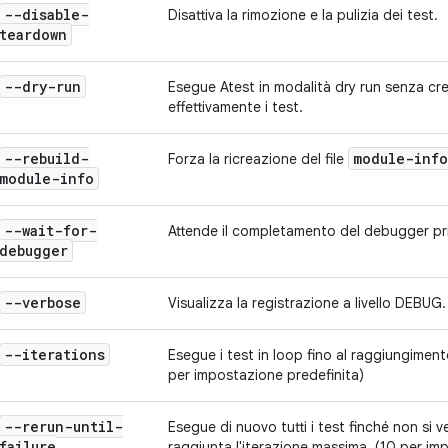
--disable-
Disattiva la rimozione e la pulizia dei test.
teardown
--dry-run
Esegue Atest in modalità dry run senza crea
effettivamente i test.
--rebuild-
module-info
Forza la ricreazione del file
module-info
--wait-for-
Attende il completamento del debugger pr
debugger
--verbose
Visualizza la registrazione a livello DEBUG.
--iterations
Esegue i test in loop fino al raggiungiment
per impostazione predefinita)
--rerun-until-
Esegue di nuovo tutti i test finché non si v
failure
raggiunta l'iterazione massima. (10 per im