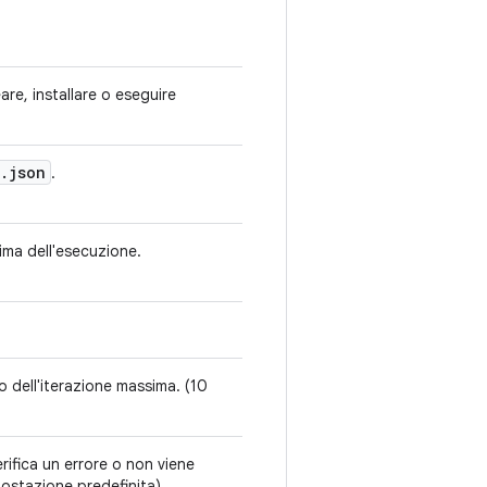
re, installare o eseguire
.
json
.
ima dell'esecuzione.
o dell'iterazione massima. (10
erifica un errore o non viene
postazione predefinita)