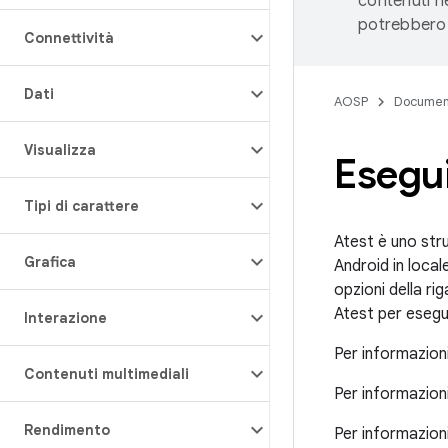
contenuti ne
potrebbero 
Connettività
Dati
AOSP
Documen
Visualizza
Esegui
Tipi di carattere
Atest è uno str
Grafica
Android in local
opzioni della r
Atest per esegu
Interazione
Per informazioni
Contenuti multimediali
Per informazioni
Rendimento
Per informazion