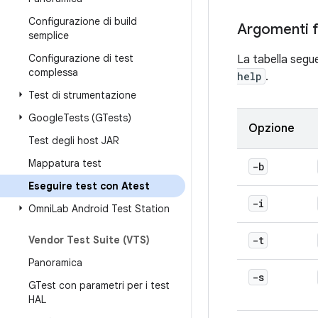
Configurazione di build
Argomenti f
semplice
Configurazione di test
La tabella segu
complessa
help
.
Test di strumentazione
Google
Tests (GTests)
Opzione
Test degli host JAR
Mappatura test
-b
Eseguire test con Atest
-i
Omni
Lab Android Test Station
Vendor Test Suite (VTS)
-t
Panoramica
-s
GTest con parametri per i test
HAL