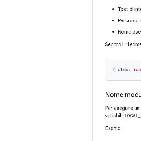
Test di in
Percorso f
Nome pac
Separa i riferim
atest 
tes
Nome modu
Per eseguire un 
variabili
LOCAL_
Esempi: