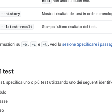
host
non andrà a buon fine.
--history
Mostra i risultati dei test in ordine cronolo
--latest-result
Stampa l'ultimo risultato del test.
formazioni su
-b
,
-i
e
-t
, vedi la
sezione Specificare i passag
i test
est, specifica uno o più test utilizzando uno dei seguenti identifi
ulo
asse
so