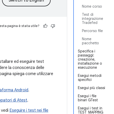
Nome corso
Test di
integrazione
Tradefed
sta pagina è stata utile?
Percorso file
Nome
pacchetto
Specifica i
passaggi:
creazione,
stallare ed eseguire test
installazione o
edere la conoscenza delle
esecuzione
pagina spiega come utilizzare
Esegui metodi
specifici
Esegui più classi
ttaforma Android
.
Esegui i file
ppatori di Atest
.
binari GTest
Esegui i test in
, vedi
Eseguire i test nei file
TEST_MAPPING