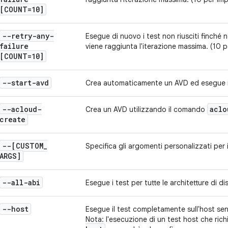
[COUNT=10]
--retry-any-
Esegue di nuovo i test non riusciti finché
failure
viene raggiunta l'iterazione massima. (10 
[COUNT=10]
--start-avd
Crea automaticamente un AVD ed esegue i t
--acloud-
aclo
Crea un AVD utilizzando il comando
create
--[CUSTOM
_
Specifica gli argomenti personalizzati per i
ARGS]
--all-abi
Esegue i test per tutte le architetture di dis
--host
Esegue il test completamente sull'host sen
Nota: l'esecuzione di un test host che ric