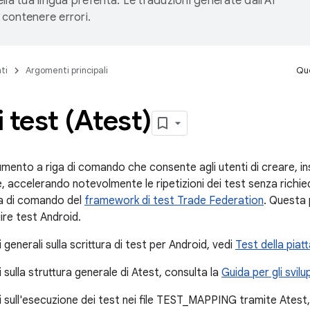
lla tua lingua preferita. Le traduzioni generate dall'AI
contenere errori.
ti
Argomenti principali
Que
 test (Atest)
umento a riga di comando che consente agli utenti di creare, in
e, accelerando notevolmente le ripetizioni dei test senza richi
iga di comando del
framework di test Trade Federation
. Questa 
ire test Android.
 generali sulla scrittura di test per Android, vedi
Test della pia
 sulla struttura generale di Atest, consulta la
Guida per gli svilu
i sull'esecuzione dei test nei file TEST_MAPPING tramite Atest