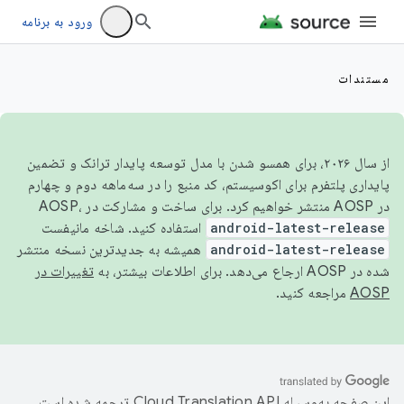
ورود به برنامه
مستندات
از سال ۲۰۲۶، برای همسو شدن با مدل توسعه پایدار ترانک و تضمین
پایداری پلتفرم برای اکوسیستم، کد منبع را در سه‌ماهه دوم و چهارم
در AOSP منتشر خواهیم کرد. برای ساخت و مشارکت در AOSP،
android-latest-release
استفاده کنید. شاخه مانیفست
android-latest-release
همیشه به جدیدترین نسخه منتشر
شده در AOSP ارجاع می‌دهد. برای اطلاعات بیشتر، به
تغییرات در
AOSP
مراجعه کنید.
این صفحه به‌وسیله
ترجمه شده است.