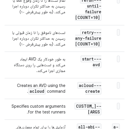
--rerun-
تمام تست‌ها را تا زمان وقوع خطا یا
until-
رسیدن به حداکثر تکرار، دوباره اجرا
failure
می‌کند. (به طور پیش‌فرض ۱۰)
[COUNT=10]
--retry-
تست‌های ناموفق را تا زمان قبولی یا
any-failure
رسیدن به حداکثر تکرار، دوباره اجرا
[COUNT=10]
می‌کند. (به طور پیش‌فرض ۱۰)
--start-
به طور خودکار یک AVD ایجاد
avd
می‌کند و تست‌هایی را روی دستگاه
مجازی اجرا می‌کند.
--acloud-
Creates an AVD using the
acloud
create
command.
_
--[CUSTOM
Specifies custom arguments
ARGS]
for the test runners.
--all-abi
-a
آزمایش‌ها را برای تمام معماری‌های