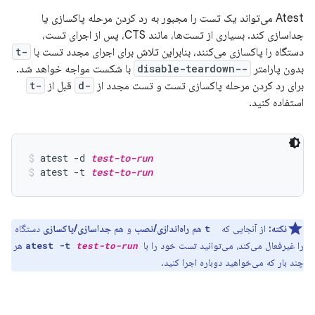
Atest می‌تواند یک تست را مجبور به رد کردن مرحله پاکسازی یا
جداسازی کند. بسیاری از تست‌ها، مانند CTS، پس از اجرای تست،
دستگاه را پاکسازی می‌کنند، بنابراین تلاش برای اجرای مجدد تست با
-t
بدون پارامتر
--disable-teardown
با شکست مواجه خواهد شد.
برای رد کردن مرحله پاکسازی تست و تست مجدد از
-d
قبل از
-t
استفاده کنید.
atest -d 
test-to-run
atest -t 
test-to-run
نکته:
از آنجایی که
‎ هم
راه‌اندازی/نصب
و هم
جداسازی/پاکسازی
دستگاه
-t
را غیرفعال می‌کند، می‌توانید تست خود را با
‎ هر
atest -t
test-to-run
چند بار که می‌خواهید دوباره اجرا کنید.