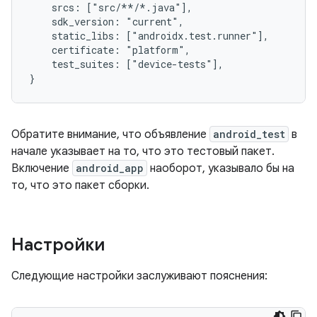
    srcs: ["src/**/*.java"],

    sdk_version: "current",

    static_libs: ["androidx.test.runner"],

    certificate: "platform",

    test_suites: ["device-tests"],

Обратите внимание, что объявление
android_test
в
начале указывает на то, что это тестовый пакет.
Включение
android_app
наоборот, указывало бы на
то, что это пакет сборки.
Настройки
Следующие настройки заслуживают пояснения: