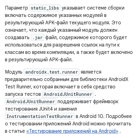
Параметр
static_libs
указывает системе сборки
включать содержимое указанных модулей в
результирующий APK-файл текущего модуля. Это
означает, что каждый указанный модуль должен
создавать
.jar
файл, содержимое которого будет
использоваться для разрешения ссылок на пути к
классам во время компиляции, а также будет включено
в результирующий APK-файл.
Модуль
androidx.test.runner
является
предварительно собранным для библиотеки AndroidX
Test Runner, которая включает в себя средство
запуска тестов
AndroidJUnitRunner
.
AndroidJUnitRunner
поддерживает фреймворк
тестирования JUnit4 и заменил
InstrumentationTestRunner
в Android 10. Подробнее
о тестировании приложений Android можно прочитать
в статье
«Тестирование приложений на Android»
.