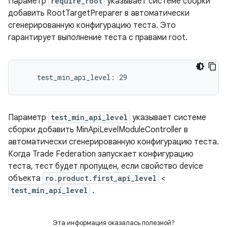
Параметр
require_root
указывает системе сборки
добавить RootTargetPreparer в автоматически
сгенерированную конфигурацию теста. Это
гарантирует выполнение теста с правами root.
Параметр
test_min_api_level
указывает системе
сборки добавить MinApiLevelModuleController в
автоматически сгенерированную конфигурацию теста.
Когда Trade Federation запускает конфигурацию
теста, тест будет пропущен, если свойство device
объекта
ro.product.first_api_level
<
test_min_api_level
.
Эта информация оказалась полезной?