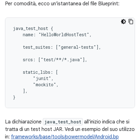
Per comodità, ecco un'istantanea del file Blueprint:
java_test_host {

    name: "HelloWorldHostTest",

    test_suites: ["general-tests"],

    srcs: ["test/**/*.java"],

    static_libs: [

        "junit",

        "mockito",

    ],

La dichiarazione
java_test_host
all'inizio indica che si
tratta di un test host JAR. Vedi un esempio del suo utilizzo
in:
frameworks/base/tools/powermodel/Android.bp