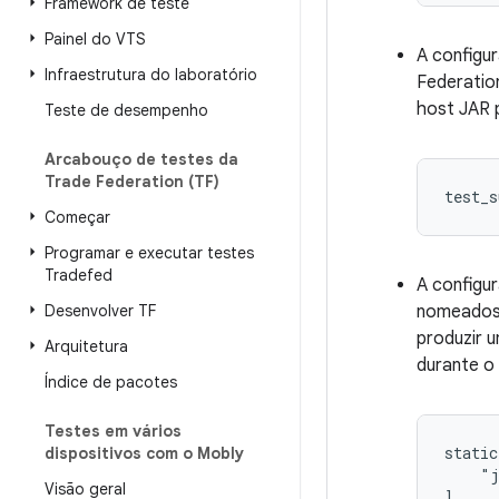
Framework de teste
Painel do VTS
A configu
Infraestrutura do laboratório
Federatio
host JAR 
Teste de desempenho
Arcabouço de testes da
Trade Federation (TF)
Começar
Programar e executar testes
Tradefed
A configu
Desenvolver TF
nomeados 
produzir 
Arquitetura
durante o
Índice de pacotes
Testes em vários
static
dispositivos com o Mobly
    "j
Visão geral