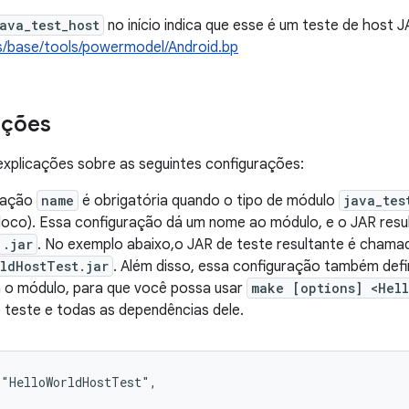
ava_test_host
no início indica que esse é um teste de host 
/base/tools/powermodel/Android.bp
ações
explicações sobre as seguintes configurações:
ração
name
é obrigatória quando o tipo de módulo
java_tes
 bloco). Essa configuração dá um nome ao módulo, e o JAR re
.jar
. No exemplo abaixo,o JAR de teste resultante é chama
ldHostTest.jar
. Além disso, essa configuração também def
 o módulo, para que você possa usar
make [options] <Hel
 teste e todas as dependências dele.