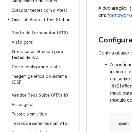
Mapeamento de testes
A declaração
j
Executar testes com o Atest
em:
frameworks
Omni
Lab Android Test Station
Teste de fornecedor (VTS)
Configur
Visão geral
GTest parametrizado para
Confira abaixo 
testes de HAL
A configu
Como configurar o teste
início do
Imagem genérica do sistema
um sufixo
(GSI)
HelloWor
make para
Vendor Test Suite (VTS) 10
módulo de
Visão geral
Tutoriais em vídeo
Testes de sistemas com VTS