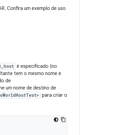
JAR. Confira um exemplo de uso
t_host
é especificado (no
sultante tem o mesmo nome e
do de
ine um nome de destino de
loWorldHostTest>
para criar o