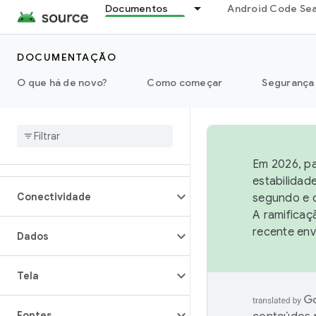
Documentos
Android Code Se
Visão geral
DOCUMENTAÇÃO
Arquitetura
O que há de novo?
Como começar
Segurança
Áudio
Câmera
Em 2026, pa
estabilidad
Conectividade
segundo e q
A ramificaç
recente env
Dados
Tela
Fontes