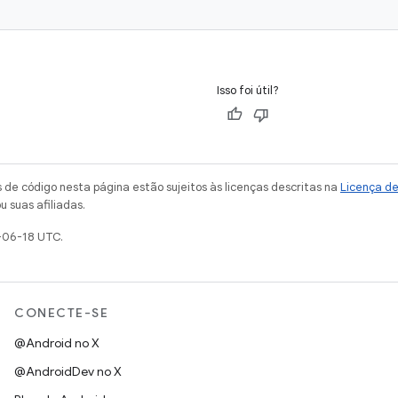
Isso foi útil?
de código nesta página estão sujeitos às licenças descritas na
Licença d
u suas afiliadas.
-06-18 UTC.
CONECTE-SE
@Android no X
@AndroidDev no X