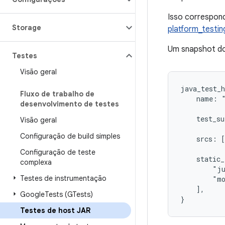
Isso correspon
Storage
platform_testin
Um snapshot do 
Testes
Visão geral
java_test_h
Fluxo de trabalho de
    name: "
desenvolvimento de testes
    test_su
Visão geral
Configuração de build simples
    srcs: [
Configuração de teste
    static_
complexa
        "ju
Testes de instrumentação
        "mo
    ],

Google
Tests (GTests)
Testes de host JAR