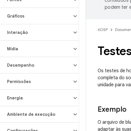
conteúdos p
podem ter e
Gráficos
AOSP
Documen
Interação
Teste
Mídia
Desempenho
Os testes de h
completa do sof
Permissões
unidade para va
Energia
Exemplo
Ambiente de execução
O arquivo de bl
adaptar às sua
Configurações