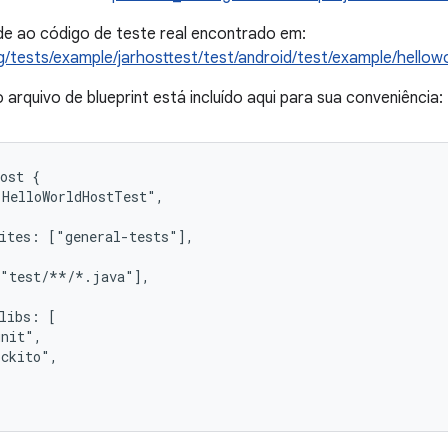
de ao código de teste real encontrado em:
g/tests/example/jarhosttest/test/android/test/example/hellow
arquivo de blueprint está incluído aqui para sua conveniência:
ost {

HelloWorldHostTest",

ites: ["general-tests"],

"test/**/*.java"],

libs: [

nit",

ckito",
