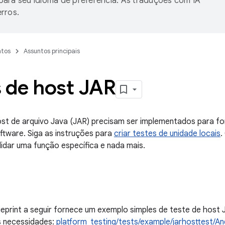
ara seu idioma de preferência. As traduções com IA
rros.
tos
Assuntos principais
s de host JAR
ost de arquivo Java (JAR) precisam ser implementados para f
tware. Siga as instruções para
criar testes de unidade locais
.
lidar uma função específica e nada mais.
ueprint a seguir fornece um exemplo simples de teste de host 
s necessidades:
platform_testing/tests/example/jarhosttest/An