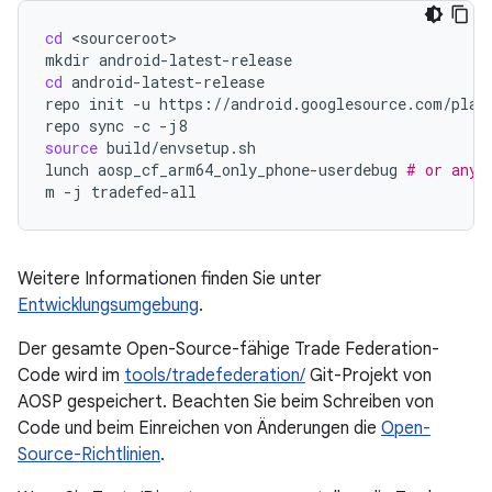
cd
<sourceroot>

mkdir
cd
android-latest-release

repo
init
-u
https://android.googlesource.com/plat
repo
sync
-c
source
build/envsetup.sh

lunch
aosp_cf_arm64_only_phone-userdebug
# or any 
m
-j
Weitere Informationen finden Sie unter
Entwicklungsumgebung
.
Der gesamte Open-Source-fähige Trade Federation-
Code wird im
tools/tradefederation/
Git-Projekt von
AOSP gespeichert. Beachten Sie beim Schreiben von
Code und beim Einreichen von Änderungen die
Open-
Source-Richtlinien
.