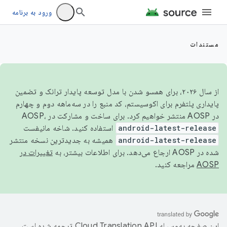
ورود به برنامه
مستندات
از سال ۲۰۲۶، برای همسو شدن با مدل توسعه پایدار ترانک و تضمین
پایداری پلتفرم برای اکوسیستم، کد منبع را در سه‌ماهه دوم و چهارم
در AOSP منتشر خواهیم کرد. برای ساخت و مشارکت در AOSP،
android-latest-release
استفاده کنید. شاخه مانیفست
android-latest-release
همیشه به جدیدترین نسخه منتشر
شده در AOSP ارجاع می‌دهد. برای اطلاعات بیشتر، به
تغییرات در
AOSP
مراجعه کنید.
این صفحه به‌وسیله
ترجمه شده است.