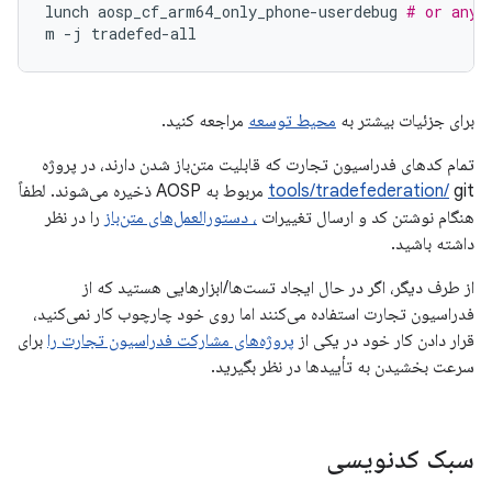
lunch
aosp_cf_arm64_only_phone-userdebug
# or any 
m
-j
برای جزئیات بیشتر به
محیط توسعه
مراجعه کنید.
تمام کدهای فدراسیون تجارت که قابلیت متن‌باز شدن دارند، در پروژه
tools/tradefederation/
git مربوط به AOSP ذخیره می‌شوند. لطفاً
هنگام نوشتن کد و ارسال تغییرات
، دستورالعمل‌های متن‌باز
را در نظر
داشته باشید.
از طرف دیگر، اگر در حال ایجاد تست‌ها/ابزارهایی هستید که از
فدراسیون تجارت استفاده می‌کنند اما روی خود چارچوب کار نمی‌کنید،
قرار دادن کار خود در یکی از
پروژه‌های مشارکت فدراسیون تجارت را
برای
سرعت بخشیدن به تأییدها در نظر بگیرید.
سبک کدنویسی