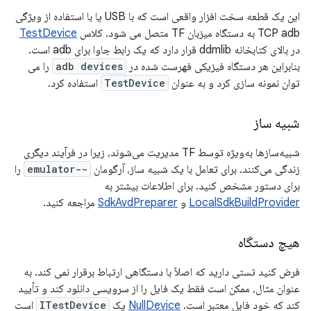
این یک قطعه سخت افزار واقعی است که با USB یا با استفاده از ویژگی
TCP adb به دستگاه میزبان TF متصل می شود. کلاس
TestDevice
در بالای کتابخانه ddmlib قرار دارد که یک رابط جاوا برای adb است.
بنابراین هر دستگاه فیزیکی فهرست شده در
adb devices
را می
توان نمونه سازی کرد و به عنوان
TestDevice
استفاده کرد.
شبیه ساز
شبیه‌سازها به‌ویژه توسط TF مدیریت می‌شوند، زیرا در فرآیند دیگری
زندگی می‌کنند. برای تعامل با یک شبیه ساز، آرگومان
--emulator
را
برای دستور مشخص کنید. برای اطلاعات بیشتر به
LocalSdkBuildProvider
و
SdkAvdPreparer
مراجعه کنید.
هیچ دستگاه
فرض کنید تستی دارید که اصلاً با دستگاهی ارتباط برقرار نمی کند. به
عنوان مثال، ممکن است فقط یک فایل را از سرویسی دانلود کند و تأیید
کند که خود فایل معتبر است.
NullDevice
یک
ITestDevice
است