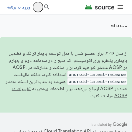
ورود به برنامه
مستندات
از سال ۲۰۲۶، برای همسو شدن با مدل توسعه پایدار ترانک و تضمین
پایداری پلتفرم برای اکوسیستم، کد منبع را در سه‌ماهه دوم و چهارم
در AOSP منتشر خواهیم کرد. برای ساخت و مشارکت در AOSP،
android-latest-release
استفاده کنید. شاخه مانیفست
android-latest-release
همیشه به جدیدترین نسخه منتشر
شده در AOSP ارجاع می‌دهد. برای اطلاعات بیشتر، به
تغییرات در
AOSP
مراجعه کنید.
این صفحه به‌وسیله
ترجمه شده است.