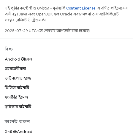
এই পৃষ্ঠার কন্টেন্ট ও কোডের নমুনাগুলি
Content License
-এ বর্ণিত লাইসেন্সের
অধীনস্থ। Java এবং OpenJDK হল Oracle এবং/অথবা তার অ্যাফিলিয়েট
সংস্থার রেজিস্টার্ড ট্রেডমার্ক।
2025-07-29 UTC-তে শেষবার আপডেট করা হয়েছে।
বিল্ড
Android স্টোরেজ
প্রয়োজনীয়তা
ডাউনলোড হচ্ছে
প্রিভিউ বাইনারি
ফ্যাক্টরি ইমেজ
ড্রাইভার বাইনারি
কানেক্ট করুন
X-এ @Android