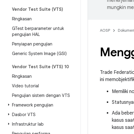
menerjemahk
mungkin me
Vendor Test Suite (VTS)
Ringkasan
GTest berparameter untuk
AOSP
Dokume
pengujian HAL
Penyiapan pengujian
Mengg
Generic System Image (GSI)
Vendor Test Suite (VTS) 10
Trade Federati
Ringkasan
ini memobjektif
Video tutorial
Memiliki n
Pengujian sistem dengan VTS
Statusnya:
Framework pengujian
Ada beber
Dasbor VTS
kasus saat
Infrastruktur lab
kasus saat
Pengujian performa