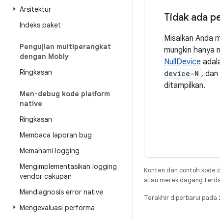
Arsitektur
Tidak ada p
Indeks paket
Misalkan Anda me
Pengujian multiperangkat
mungkin hanya m
dengan Mobly
NullDevice
adal
Ringkasan
device-N
, dan
ditampilkan.
Men-debug kode platform
native
Ringkasan
Membaca laporan bug
Memahami logging
Mengimplementasikan logging
Konten dan contoh kode d
vendor cakupan
atau merek dagang terdaft
Mendiagnosis error native
Terakhir diperbarui pad
Mengevaluasi performa