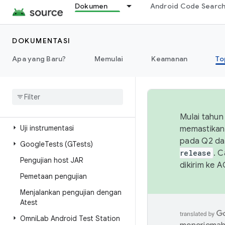
Pengujian
Dokumen
Android Code Searc
Ringkasan
DOKUMENTASI
Alur kerja pengembangan
pengujian
Apa yang Baru?
Memulai
Keamanan
To
Ringkasan
Konfigurasi build sederhana
Konfigurasi pengujian yang
kompleks
Mulai tahun
Uji instrumentasi
memastikan 
pada Q2 da
Google
Tests (GTests)
release
. 
Pengujian host JAR
dikirim ke 
Pemetaan pengujian
Menjalankan pengujian dengan
Atest
Omni
Lab Android Test Station