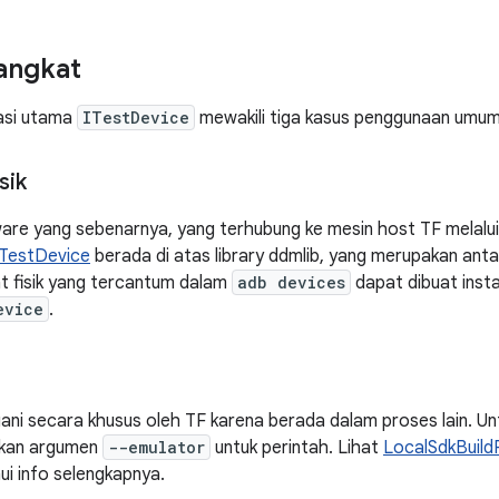
angkat
asi utama
ITestDevice
mewakili tiga kasus penggunaan umum
sik
ware yang sebenarnya, yang terhubung ke mesin host TF melalu
TestDevice
berada di atas library ddmlib, yang merupakan anta
t fisik yang tercantum dalam
adb devices
dapat dibuat inst
evice
.
ani secara khusus oleh TF karena berada dalam proses lain. Un
ukan argumen
--emulator
untuk perintah. Lihat
LocalSdkBuild
i info selengkapnya.