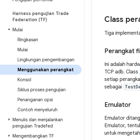
Harness pengujian Trade
Class per
Federation (TF)
Mulai
Tiga implement
Ringkasan
Mulai
Perangkat fi
Lingkungan pengembangan
Ini adalah hard
Menggunakan perangkat
TCP adb. Class
setiap perangka
Konsol
sebagai
TestD
Siklus proses pengujian
Penanganan opsi
Emulator
Contoh menyeluruh
Emulator ditang
Menulis dan menjalankan
Emulator, tent
pengujian Tradefed
untuk mengetahu
Mengembangkan TF