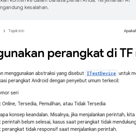
an konten ke dalam bahasa pilihan Anda. Terjemahan AI
ngandung kesalahan.
n
Topik Inti
Apakah
unakan perangkat di TF
on menggunakan abstraksi yang disebut
ITestDevice
untuk me
ikasi perangkat Android dengan penyebut umum terkecil:
omor seri
 Online, Tersedia, Pemulihan, atau Tidak Tersedia
apa konsep keandalan. Misalnya, jika menjalankan perintah, k
 perintah belum selesai, kasus saat perangkat tidak mendukung
 perangkat tidak responsif saat menjalankan perintah.