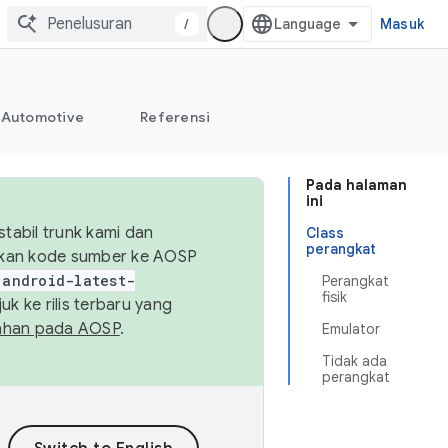
/
Masuk
Automotive
Referensi
Pada halaman
ini
abil trunk kami dan
Class
perangkat
sikan kode sumber ke AOSP
android-latest-
Perangkat
fisik
uk ke rilis terbaru yang
ahan pada AOSP
.
Emulator
Tidak ada
perangkat