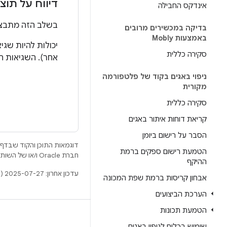
דיווח על תוצ
אינדקס החבילה
בשלב הזה מתבצע 
בדיקה במכשירים מרובים
באמצעות Mobly
יכולות להיות שגיא
סקירה כללית
אחר). השגיאות ה
ניפוי באגים בקוד של פלטפורמה
מקורית
סקירה כללית
קריאת דוחות איתור באגים
הסבר על רישום ביומן
דוגמאות התוכן והקוד שבדף 
הטמעת רישום ספקים ברמת
חברת Oracle ו/או של השותפים העצמאיים שלה.
ההיקף
עדכון אחרון: 2025-07-27 (שעון UTC).
אבחון קריסות ברמת שפת המכונה
הערכת הביצועים
הטמעת תכונות
BUILD
שימוש בכלים לניפוי באגים