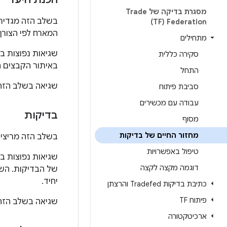
מסגרת בדיקה של Trade
בשלב הזה מגדיר
Federation‏ (TF)
המארח לפי הצורך
מתחילים
שגיאות נפוצות ב
סקירה כללית
באיתור הקבצים ה
התחל
שגיאה בשלב הזה 
סביבת פיתוח
עבודה עם מכשירים
בדיקות
מסוף
מחזור החיים של בדיקות
בשלב הזה מריצים
טיפול באפשרויות
שגיאות נפוצות ב
דוגמה מקצה לקצה
של הבדיקות. השג
יחיד.
כתיבת בדיקות Tradefed והרצתן
פיתוח TF
שגיאה בשלב הזה 
ארכיטקטורה