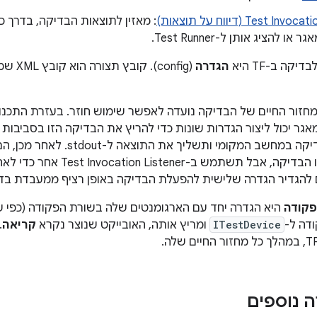
Test I (דיווח על תוצאות)
: מאזין לתוצאות הבדיקה, בדרך כ
ו להציג אותן ל-Test Runner.
קה ב-TF היא
הגדרה
(config
חזור החיים של הבדיקה נועדה לאפשר שימוש חוזר. בעזרת התכנון 
גר יכול ליצור הגדרות שונות כדי להריץ את הבדיקה הזו בסביבות 
הגדרה שתריץ בדיקה במחשב המקומי ות
שתפעיל את אותו הבדיקה, אבל ת
 להגדיר הגדרה שלישית להפעלת הבדיקה באופן רציף ממעבדת בדי
פקודה
ITestDevice
ומריץ אותה, האובייקט שנוצר נקרא
קריאה
.
ה נוספים