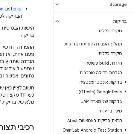
Storage
nvocation Listener
הבדיקה למאגר א
בדיקות
הישות הבסיסית לבדי
סקירה כללית
בדיקה.
תהליך העבודה לפיתוח בדיקות
ההפרדה הזו של מ
סקירה כללית
פעם אחת, ואז המא
הגדרת build פשוטה
הגדרות בדיקה מורכבות
נתונים. אפשר גם
בדיקות אינסטרומנטציה
חשוב לציין כאן ש
Tests‏ (GTests)
Google
כש-TF מקצה פקודה ל-
בדיקות של מארחי JAR
מלא של בדיקת TF, במהלך כל מחזור החיים שלה.
מיפוי בדיקות
הרצת בדיקות באמצעות Atest
רכיבי תצור
Omni
Lab Android Test Station