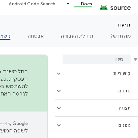
Android Code Search
Docs
סקירה כללית
ארכיטקטורה
תיעוד
מה חדש?
תחילת העבודה
אבטחה
נושאי
אודיו
מצלמה
קישוריות
להשתמש ב-
נתונים
לגרסה האחרונה שנדחפה 
תצוגה
גופנים
לשפה המועדפ