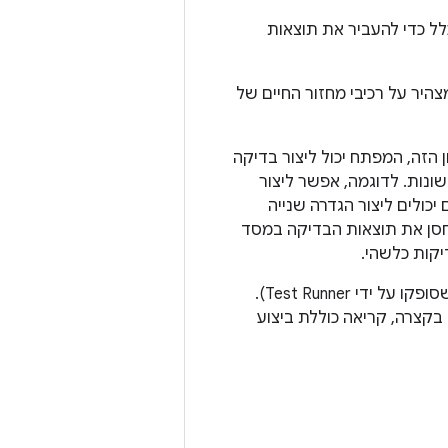
לל כדי להעביר את תוצאות
). קובץ תצורה הוא קובץ XML שמצהיר על רכיבי מחזור החיים של
הזה, המפתח יכול ליצור בדיקה
שונות. לדוגמה, אפשר ליצור
שליך את התוצאה ל-stdout. לאחר מכן, הם יכולים ליצור הגדרה שנייה
שתמש ב-Test Invocation Listener אחר כדי לאחסן את תוצאות הבדיקה במסד
קות כלשהי.
היא הגדרה יחד עם הארגומנטים שלה בשורת הפקודה (כפי שסופקו על ידי Test Runner).
 בקצרה, קריאה כוללת ביצוע