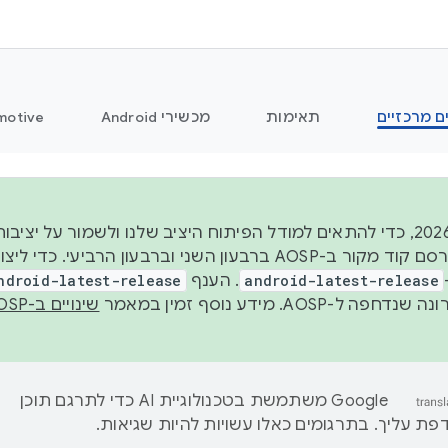
ם מרכזיים
תאימות
מכשירי Android
motive
החל משנת 2026, כדי להתאים למודל הפיתוח היציב שלנו ולשמור על
android-latest-release
. הענף
ndroid-latest-release
ל-AOSP. מידע נוסף זמין במאמר
שינויים ב-AOSP
‫Google משתמשת בטכנולוגיית AI כדי לתרגם תוכן
ת עליך. בתרגומים כאלו עשויות להיות שגיאות.