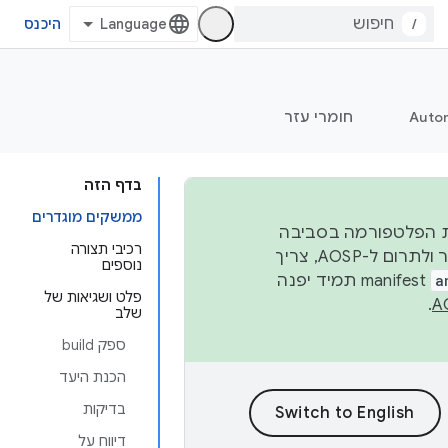
/
היכנס
Auto
חומרי עזר
בדף הזה
ממשקים מוגדרים
 יציבות הפלטפורמה בסביבה
רכיבי תצורה
העסקית, נפרסם קוד מקור ב-AOSP ברבעון השני וברבעון הרביעי. כדי ליצור ולתרום ל-AOSP, צריך
נוספים
a
manifest תמיד יפנה
פלט ושגיאות של
.
שלב
ספק build
הכנת היעד
בדיקות
דיווח על