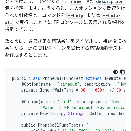
ンを付けます。
（少なくとも）
name
値と
description
値を指定します。こうすると、このオプションに関連付け
られた引数名と、コマンドを
--help
または
--help-
all
で実行したときに TF コンソールに表示される説明を
指定できます。
たとえば、さまざまな電話番号をダイヤルし、接続後に各
番号から一連の DTMF トーンを受信する電話機能テスト
を作成するとします。
public
class
PhoneCallFuncTest
extends
IRemoteTest
@
Option
(
name
=
"timeout"
,
description
=
"How 
private
long
mWaitTime
=
30
*
1000
;
//
30
sec
@
Option
(
name
=
"call"
,
description
=
"Key: Ph
"Value: DTMF to expect. May be repeate
private
Map<String
,
String
>
mCalls
=
new
HashM
public
PhoneCallFuncTest
()
{
mCalls
.
add
(
"123-456-7890"
,
"01134"
);
//