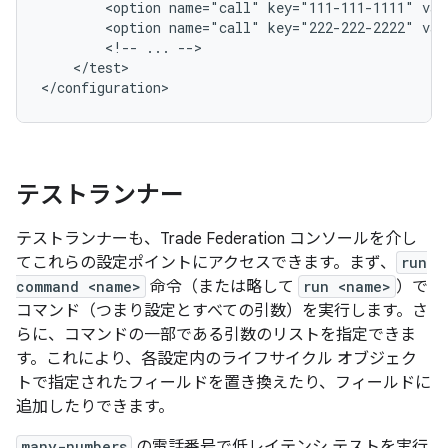
        <option name="call" key="111-111-1111" va
        <option name="call" key="222-222-2222" va
        <!-- ... -->
    </test>
<
/configuration
>
テストランナー
テストランナーも、Trade Federation コンソールを介し
てこれらの設定ポイントにアクセスできます。まず、
run
command <name>
命令（または略して
run <name>
）で
コマンド（つまり設定とすべての引数）を実行します。さ
らに、コマンドの一部である引数のリストを指定できま
す。これにより、各設定内のライフサイクル オブジェク
トで指定されたフィールドを置き換えたり、フィールドに
追加したりできます。
many-numbers
の電話番号で低レイテンシ テストを実行