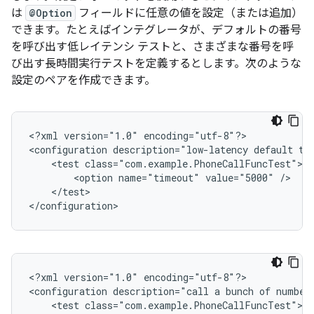
は
@Option
フィールドに任意の値を設定（または追加）
できます。たとえばインテグレータが、デフォルトの番号
を呼び出す低レイテンシ テストと、さまざまな番号を呼
び出す長時間実行テストを定義するとします。次のような
設定のペアを作成できます。
<
?xml version="1.0" encoding="utf-8"?
>

<
configuration description="low-latency default te
    <test class="com.example.PhoneCallFuncTest">
        <option name="timeout" value="5000" />
    </test>
<
/configuration
>
<
?xml version="1.0" encoding="utf-8"?
>

<
configuration description="call a bunch of number
    <test class="com.example.PhoneCallFuncTest">