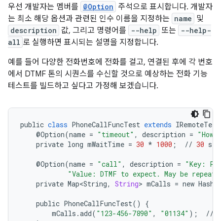
우선 개발자는 멤버를
@Option
주석으로 표시합니다.
개발자
는 최소 해당 옵션과 관련된 인수 이름을 지정하는
name
및
description
값, 그리고 명령어를
--help
또는
--help-
all
로 실행하면 표시되는 설명을 지정합니다.
예를 들어 다양한 전화번호에 전화를 걸고, 연결된 후에 각 번호
에서 DTMF 톤의 시퀀스를 수신할 것으로 예상하는 전화 기능
테스트를 빌드하고 싶다고 가정해 보겠습니다.
public
class
PhoneCallFuncTest
extends
IRemoteTest
@
Option
(
name
=
"timeout"
,
description
=
"How 
private
long
mWaitTime
=
30
*
1000
;
//
30
sec
@
Option
(
name
=
"call"
,
description
=
"Key: Ph
"Value: DTMF to expect. May be repeate
private
Map<String
,
String
>
mCalls
=
new
HashM
public
PhoneCallFuncTest
()
{
mCalls
.
add
(
"123-456-7890"
,
"01134"
);
//