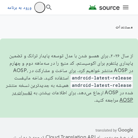
ورود به برنامه
مستندات
از سال ۲۰۲۶، برای همسو شدن با مدل توسعه پایدار ترانک و تضمین
پایداری پلتفرم برای اکوسیستم، کد منبع را در سه‌ماهه دوم و چهارم
در AOSP منتشر خواهیم کرد. برای ساخت و مشارکت در AOSP،
android-latest-release
استفاده کنید. شاخه مانیفست
android-latest-release
همیشه به جدیدترین نسخه منتشر
شده در AOSP ارجاع می‌دهد. برای اطلاعات بیشتر، به
تغییرات در
AOSP
مراجعه کنید.
این صفحه به‌وسیله
ترجمه شده است.