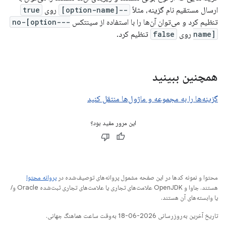
ارسال مستقیم نام گزینه، مثلاً
--[option-name]
روی
true
تنظیم کرد و می‌توان آن‌ها را با استفاده از سینتکس
--no-[option-
name]
روی
false
تنظیم کرد.
همچنین ببینید
گزینه‌ها را به مجموعه و ماژول‌ها منتقل کنید
این مرور مفید بود؟
محتوا و نمونه کدها در این صفحه مشمول پروانه‌های توصیف‌شده در
پروانه محتوا
هستند. جاوا و OpenJDK علامت‌های تجاری یا علامت‌های تجاری ثبت‌شده Oracle و/
یا وابسته‌های آن هستند.
تاریخ آخرین به‌روزرسانی 2026-06-18 به‌وقت ساعت هماهنگ جهانی.