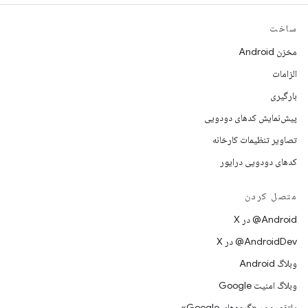
ساخت
مخزن Android
الزامات
بارگیری
پیش‌نمایش کدهای دودویی
تصاویر تنظیمات کارخانه
کدهای دودویی درایور
متصل کردن
‫‎@Android در X
‫‎@AndroidDev در X
وبلاگ Android
وبلاگ امنیت Google
پلتفورم در «گروه‌های Google»