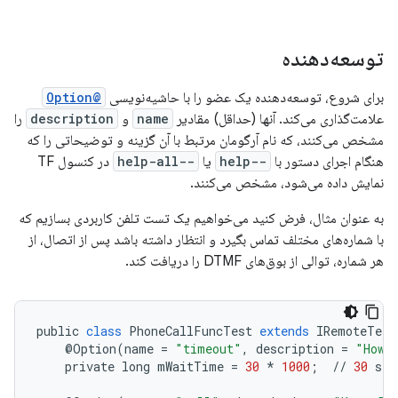
توسعه‌دهنده
برای شروع، توسعه‌دهنده یک عضو را با حاشیه‌نویسی
@Option
علامت‌گذاری می‌کند.
آنها (حداقل) مقادیر
name
و
description
را
مشخص می‌کنند، که نام آرگومان مرتبط با آن گزینه و توضیحاتی را که
هنگام اجرای دستور با
--help
یا
--help-all
در کنسول TF
نمایش داده می‌شود، مشخص می‌کنند.
به عنوان مثال، فرض کنید می‌خواهیم یک تست تلفن کاربردی بسازیم که
با شماره‌های مختلف تماس بگیرد و انتظار داشته باشد پس از اتصال، از
هر شماره، توالی از بوق‌های DTMF را دریافت کند.
public
class
PhoneCallFuncTest
extends
IRemoteTest
@
Option
(
name
=
"timeout"
,
description
=
"How 
private
long
mWaitTime
=
30
*
1000
;
//
30
sec