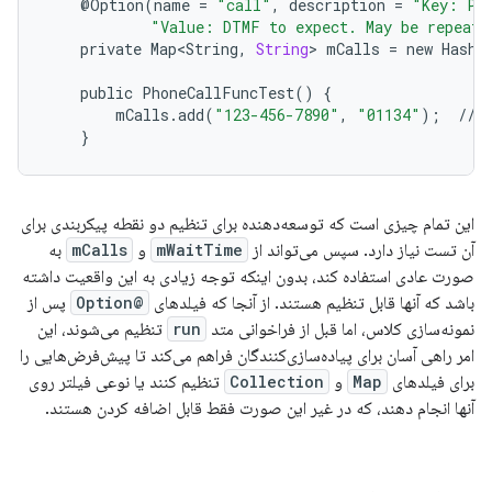
@
Option
(
name
=
"call"
,
description
=
"Key: Ph
"Value: DTMF to expect. May be repeate
private
Map<String
,
String
>
mCalls
=
new
HashM
public
PhoneCallFuncTest
()
{
mCalls
.
add
(
"123-456-7890"
,
"01134"
);
//
}
این تمام چیزی است که توسعه‌دهنده برای تنظیم دو نقطه پیکربندی برای
آن تست نیاز دارد. سپس می‌تواند از
mWaitTime
و
mCalls
به
صورت عادی استفاده کند، بدون اینکه توجه زیادی به این واقعیت داشته
باشد که آنها قابل تنظیم هستند. از آنجا که فیلدهای
@Option
پس از
نمونه‌سازی کلاس، اما قبل از فراخوانی متد
run
تنظیم می‌شوند، این
امر راهی آسان برای پیاده‌سازی‌کنندگان فراهم می‌کند تا پیش‌فرض‌هایی را
برای فیلدهای
Map
و
Collection
تنظیم کنند یا نوعی فیلتر روی
آنها انجام دهند، که در غیر این صورت فقط قابل اضافه کردن هستند.