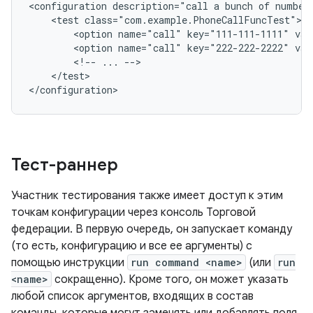
<
configuration description="call a bunch of number
    <test class="com.example.PhoneCallFuncTest">
        <option name="call" key="111-111-1111" va
        <option name="call" key="222-222-2222" va
        <!-- ... -->
    </test>
<
/configuration
>
Тест-раннер
Участник тестирования также имеет доступ к этим
точкам конфигурации через консоль Торговой
федерации. В первую очередь, он запускает команду
(то есть, конфигурацию и все ее аргументы) с
помощью инструкции
run command <name>
(или
run
<name>
сокращенно). Кроме того, он может указать
любой список аргументов, входящих в состав