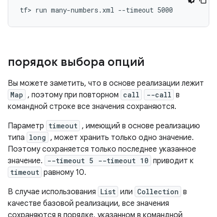
tf> run many-numbers.xml --timeout 5000
порядок выбора опций
Вы можете заметить, что в основе реализации лежит
Map
, поэтому при повторном
call
--call
в
командной строке все значения сохраняются.
Параметр
timeout
, имеющий в основе реализацию
типа
long
, может хранить только одно значение.
Поэтому сохраняется только последнее указанное
значение.
--timeout 5 --timeout 10
приводит к
timeout
равному 10.
В случае использования
List
или
Collection
в
качестве базовой реализации, все значения
сохраняются в порядке, указанном в командной