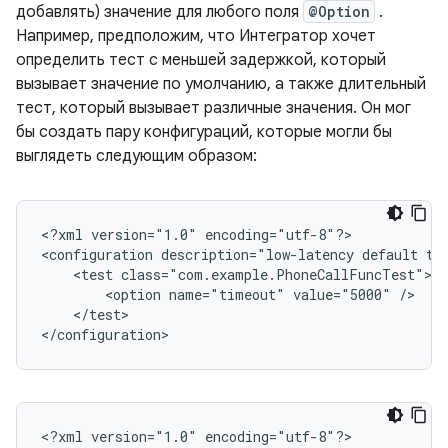
добавлять) значение для любого поля
@Option
.
Например, предположим, что Интегратор хочет
определить тест с меньшей задержкой, который
вызывает значение по умолчанию, а также длительный
тест, который вызывает различные значения. Он мог
бы создать пару конфигураций, которые могли бы
выглядеть следующим образом:
<
?xml version="1.0" encoding="utf-8"?
>

<
configuration description="low-latency default te
    <test class="com.example.PhoneCallFuncTest">
        <option name="timeout" value="5000" />
    </test>
<
/configuration
>
<
?xml version="1.0" encoding="utf-8"?
>
