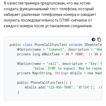
В качестве примера предположим, что мы хотим
создать функциональный тест телефона, который
набирает различные телефонные номера и ожидает
получить последовательность DTMF-сигналов от
каждого номера после установления соединения.
public
class
PhoneCallFuncTest
extends
IRemoteTest
@
Option
(
name
=
"timeout"
,
description
=
"How 
private
long
mWaitTime
=
30
*
1000
;
//
30
sec
@
Option
(
name
=
"call"
,
description
=
"Key: Ph
"Value: DTMF to expect. May be repeate
private
Map<String
,
String
>
mCalls
=
new
HashM
public
PhoneCallFuncTest
()
{
mCalls
.
add
(
"123-456-7890"
,
"01134"
);
//
}