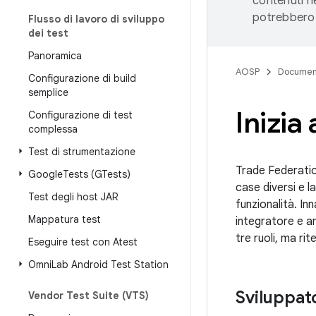
contenuti ne
potrebbero 
Flusso di lavoro di sviluppo
dei test
Panoramica
AOSP
Documen
Configurazione di build
semplice
Inizia 
Configurazione di test
complessa
Test di strumentazione
Trade Federatio
Google
Tests (GTests)
case diversi e l
Test degli host JAR
funzionalità. Inn
Mappatura test
integratore e a
tre ruoli, ma ri
Eseguire test con Atest
Omni
Lab Android Test Station
Sviluppat
Vendor Test Suite (VTS)