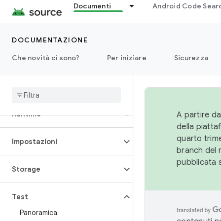
Contenuti multimediali
Documenti
Android Code Sear
Rendimento
DOCUMENTAZIONE
Che novità ci sono?
Per iniziare
Sicurezza
Autorizzazioni
Alimentazione
Runtime
A partire da
della piatt
quarto trime
Impostazioni
branch del 
pubblicata 
Storage
Test
Panoramica