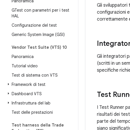
Panoramica
Gli sviluppatori
GTest con parametri per i test
configurazioni e
HAL
correttamente e
Configurazione del test
Generic System Image (GSI)
Integrator
Vendor Test Suite (VTS) 10
Gli integratori 
Panoramica
(scritti in un se
Tutorial video
specifiche richie
Test di sistema con VTS
Framework di test
Test Runn
Dashboard VTS
Infrastruttura del lab
I Test Runner pa
Test delle prestazioni
risultati dei te
parte del tempo 
Test harness della Trade
siano significativ