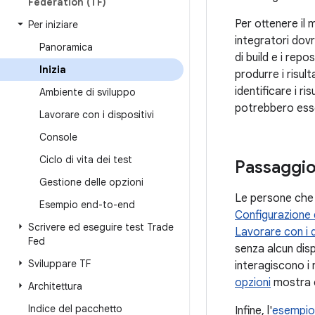
Federation (TF)
Per ottenere il 
Per iniziare
integratori dovr
Panoramica
di build e i rep
Inizia
produrre i risul
identificare i r
Ambiente di sviluppo
potrebbero esse
Lavorare con i dispositivi
Console
Ciclo di vita dei test
Passaggio
Gestione delle opzioni
Le persone che r
Esempio end-to-end
Configurazione 
Scrivere ed eseguire test Trade
Lavorare con i d
Fed
senza alcun dis
Sviluppare TF
interagiscono i 
opzioni
mostra c
Architettura
Indice del pacchetto
Infine, l'
esempio