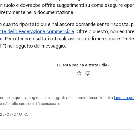
cun ruolo e dovrebbe offrire suggerimenti su come eseguire ope
irettamente nella documentazione.
tto quanto riportato qui e hai ancora domande senza risposta, 
nte della Federazione commerciale
. Oltre a questo, non esita
rm
. Per ottenere risultati ottimali, assicurati di menzionare "F
F") nell'oggetto del messaggio.
Questa pagina è stata utile?
codice in questa pagina sono soggetti alle licenze descritte nella
Licenza per
e e/o delle sue società consociate.
025-07-27 UTC.