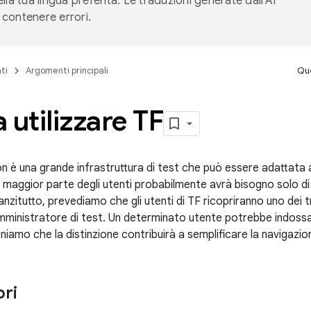
lla tua lingua preferita. Le traduzioni generate dall'AI
contenere errori.
ti
Argomenti principali
Que
a utilizzare TF
n è una grande infrastruttura di test che può essere adattata 
a maggior parte degli utenti probabilmente avrà bisogno solo di
anzitutto, prevediamo che gli utenti di TF ricopriranno uno dei tre
mministratore di test. Un determinato utente potrebbe indossare
teniamo che la distinzione contribuirà a semplificare la navigaz
ori