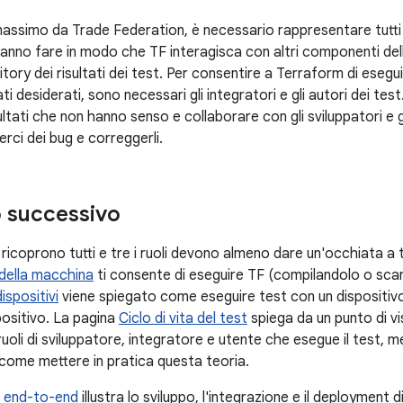
massimo da Trade Federation, è necessario rappresentare tutti e 
anno fare in modo che TF interagisca con altri componenti dell'
ository dei risultati dei test. Per consentire a Terraform di esegu
tati desiderati, sono necessari gli integratori e gli autori dei te
isultati che non hanno senso e collaborare con gli sviluppatori e 
rci dei bug e correggerli.
 successivo
icoprono tutti e tre i ruoli devono almeno dare un'occhiata a tut
della macchina
ti consente di eseguire TF (compilandolo o scar
ispositivi
viene spiegato come eseguire test con un dispositivo
positivo. La pagina
Ciclo di vita del test
spiega da un punto di v
ruoli di sviluppatore, integratore e utente che esegue il test, 
ome mettere in pratica questa teoria.
 end-to-end
illustra lo sviluppo, l'integrazione e il deployment 