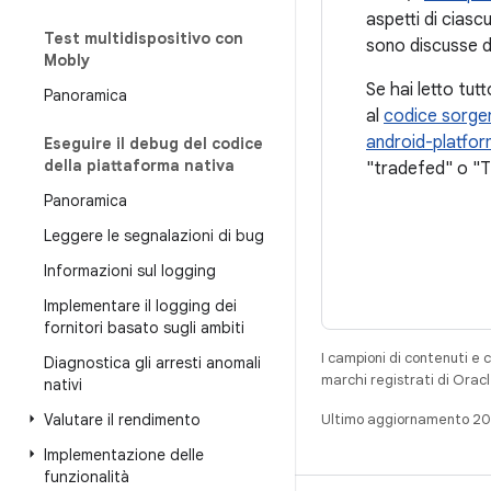
aspetti di cias
Test multidispositivo con
sono discusse d
Mobly
Se hai letto tu
Panoramica
al
codice sorge
android-platfo
Eseguire il debug del codice
della piattaforma nativa
"tradefed" o "T
Panoramica
Leggere le segnalazioni di bug
Informazioni sul logging
Implementare il logging dei
fornitori basato sugli ambiti
I campioni di contenuti e 
Diagnostica gli arresti anomali
marchi registrati di Oracl
nativi
Valutare il rendimento
Ultimo aggiornamento 2
Implementazione delle
funzionalità