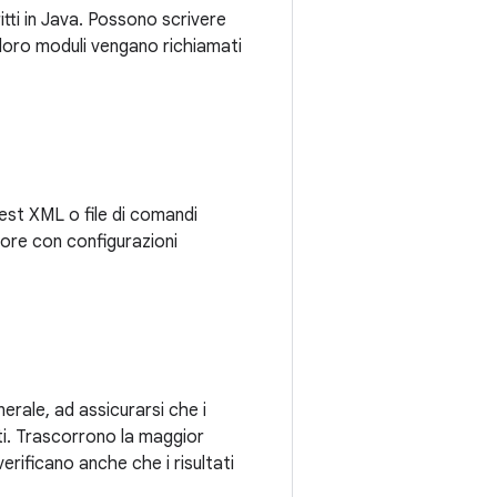
tti in Java. Possono scrivere
i loro moduli vengano richiamati
test XML o file di comandi
autore con configurazioni
erale, ad assicurarsi che i
ati. Trascorrono la maggior
erificano anche che i risultati