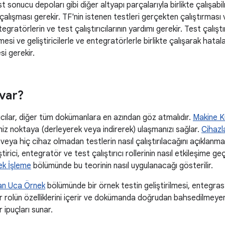
t sonucu depoları gibi diğer altyapı parçalarıyla birlikte çalışabilm
çalışması gerekir. TF'nin istenen testleri gerçekten çalıştırması 
egratörlerin ve test çalıştırıcılarının yardımı gerekir. Test çalıştı
mesi ve geliştiricilerle ve entegratörlerle birlikte çalışarak hatal
si gerekir.
 var?
nıcılar, diğer tüm dokümanlara en azından göz atmalıdır.
Makine K
iniz noktaya (derleyerek veya indirerek) ulaşmanızı sağlar.
Cihazl
veya hiç cihaz olmadan testlerin nasıl çalıştırılacağını açıklanm
tirici, entegratör ve test çalıştırıcı rollerinin nasıl etkileşime geç
k İşleme
bölümünde bu teorinin nasıl uygulanacağı gösterilir.
an Uca Örnek
bölümünde bir örnek testin geliştirilmesi, entegras
r rolün özelliklerini içerir ve dokümanda doğrudan bahsedilmeyen
 ipuçları sunar.