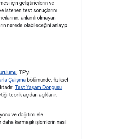
esi için geliştiricilerin ve
ve istenen test sonuçlarını
rıcılarının, anlamlı olmayan
arın nerede olabileceğini anlayıp
urulumu
, TF'yi
arla Çalışma
bölümünde, fiziksel
aktadır.
Test Yaşam Döngüsü
tiği teorik açıdan açıklanır.
yonu ve dağıtımı ele
 daha karmaşık işlemlerin nasıl