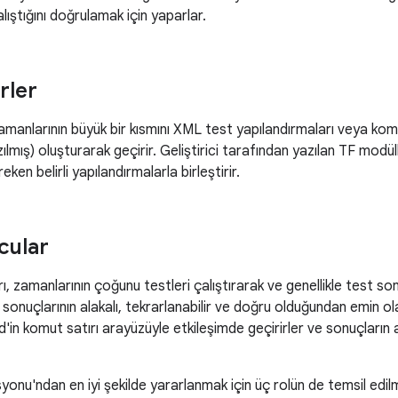
alıştığını doğrulamak için yaparlar.
rler
manlarının büyük bir kısmını XML test yapılandırmaları veya komu
ılmış) oluşturarak geçirir. Geliştirici tarafından yazılan TF modüller
eken belirli yapılandırmalarla birleştirir.
cular
arı, zamanlarının çoğunu testleri çalıştırarak ve genellikle test s
 sonuçlarının alakalı, tekrarlanabilir ve doğru olduğundan emin ol
in komut satırı arayüzüyle etkileşimde geçirirler ve sonuçların a
onu'ndan en iyi şekilde yararlanmak için üç rolün de temsil edil