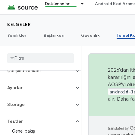
Medya
Dokümanlar
Android Kod Arama
Performans
BELGELER
Yenilikler
Başlarken
Güvenlik
Temel Ko
İzinler
Güç
2026'dan iti
Çalışma zamanı
kararlılığı
AOSP'yi olu
Ayarlar
android-l
alır. Daha fa
Storage
Testler
Genel bakış