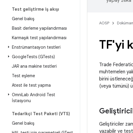
yapay zeka t
Test geliştirme iş akışı
Genel bakış
AOSP
Doküman
Basit derleme yapılandırması
Karmaşık test yapılandırması
TF'yi
Enstrümantasyon testleri
Google
Tests (GTests)
Trade Federation,
JAR ana makine testleri
muhtemelen yalnız
Test eşleme
birini üstleneceğ
Atest ile test yapma
(veya tümünü) üs
Omni
Lab Android Test
İstasyonu
Geliştirici
Tedarikçi Test Paketi (VTS)
Genel bakış
Geliştiriciler za
yazabilir ve test
HAL testi için parametreli GTest