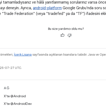
yi tamamladıysanız ve hâlâ yanıtlanmamış sorularınız varsa önc
yı deneyin. Ayrıca,
android-platform
Google Grubu'nda soru sorab
 "Trade Federation" (veya "tradefed" ya da "TF") ifadesini ekle
Bu size yardımcı oldu mu?
 örnekleri,
İçerik Lisansı
sayfasında açıklanan lisanslara tabidir. Java ve Ope
2025-07-27 UTC.
AĞ
X'te @Android
X'te @AndroidDev