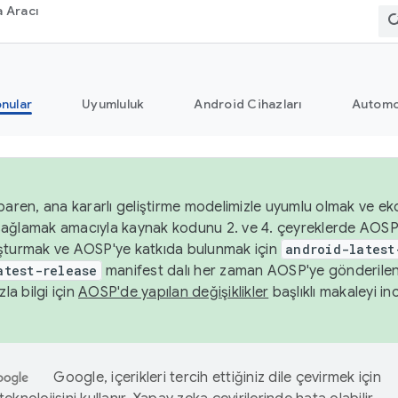
 Aracı
nular
Uyumluluk
Android Cihazları
Automo
baren, ana kararlı geliştirme modelimizle uyumlu olmak ve ek
nı sağlamak amacıyla kaynak kodunu 2. ve 4. çeyreklerde AOSP
şturmak ve AOSP'ye katkıda bulunmak için
android-latest
atest-release
manifest dalı her zaman AOSP'ye gönderile
zla bilgi için
AOSP'de yapılan değişiklikler
başlıklı makaleyi inc
Google, içerikleri tercih ettiğiniz dile çevirmek için