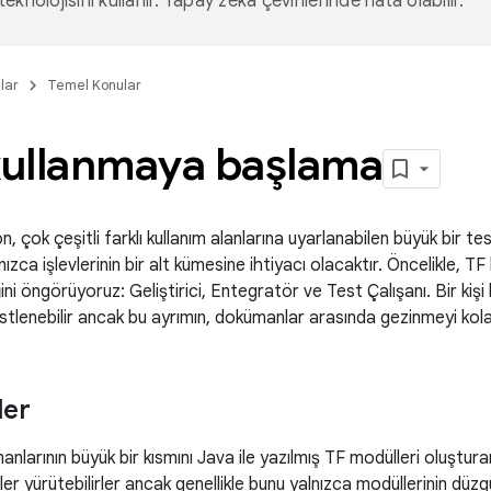
eknolojisini kullanır. Yapay zeka çevirilerinde hata olabilir.
lar
Temel Konular
 kullanmaya başlama
 çok çeşitli farklı kullanım alanlarına uyarlanabilen büyük bir test
ca işlevlerinin bir alt kümesine ihtiyacı olacaktır. Öncelikle, TF 
ini öngörüyoruz: Geliştirici, Entegratör ve Test Çalışanı. Bir kişi
tlenebilir ancak bu ayrımın, dokümanlar arasında gezinmeyi kol
ler
manlarının büyük bir kısmını Java ile yazılmış TF modülleri oluştur
ler yürütebilirler ancak genellikle bunu yalnızca modüllerinin düzgü