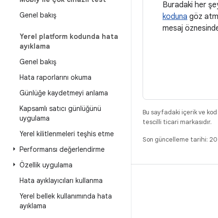
Buradaki her şe
Genel bakış
koduna
göz atma
mesaj öznesinde
Yerel platform kodunda hata
ayıklama
Genel bakış
Hata raporlarını okuma
Günlüğe kaydetmeyi anlama
Kapsamlı satıcı günlüğünü
Bu sayfadaki içerik ve kod
uygulama
tescilli ticari markasıdır.
Yerel kilitlenmeleri teşhis etme
Son güncelleme tarihi: 
Performansı değerlendirme
Özellik uygulama
Hata ayıklayıcıları kullanma
DERLEME
Yerel bellek kullanımında hata
Android kod deposu
ayıklama
Gereksinimler