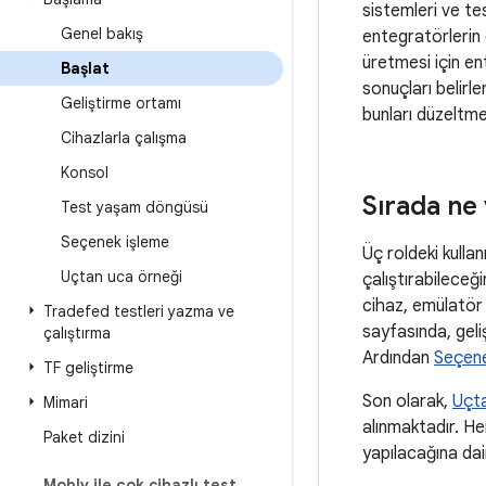
sistemleri ve tes
Genel bakış
entegratörlerin 
üretmesi için ent
Başlat
sonuçları belirle
Geliştirme ortamı
bunları düzeltme
Cihazlarla çalışma
Konsol
Sırada ne
Test yaşam döngüsü
Seçenek işleme
Üç roldeki kulla
Uçtan uca örneği
çalıştırabileceğ
cihaz, emülatör 
Tradefed testleri yazma ve
sayfasında, geliş
çalıştırma
Ardından
Seçene
TF geliştirme
Son olarak,
Uçt
Mimari
alınmaktadır. He
Paket dizini
yapılacağına dair
Mobly ile çok cihazlı test