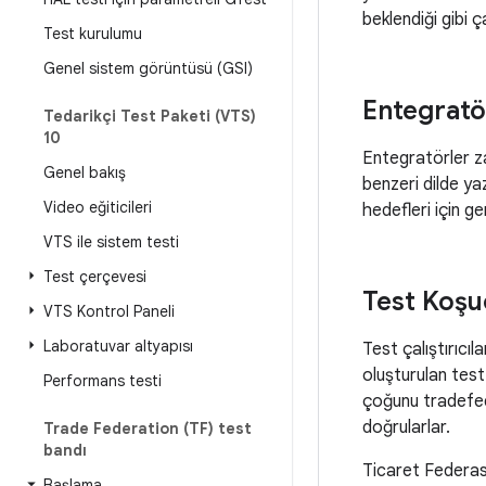
beklendiği gibi ç
Test kurulumu
Genel sistem görüntüsü (GSI)
Entegratö
Tedarikçi Test Paketi (VTS)
10
Entegratörler za
Genel bakış
benzeri dilde yaz
Video eğiticileri
hedefleri için ger
VTS ile sistem testi
Test çerçevesi
Test Koşu
VTS Kontrol Paneli
Laboratuvar altyapısı
Test çalıştırıcıl
oluşturulan test
Performans testi
çoğunu tradefed'
doğrularlar.
Trade Federation (TF) test
bandı
Ticaret Federasy
Başlama